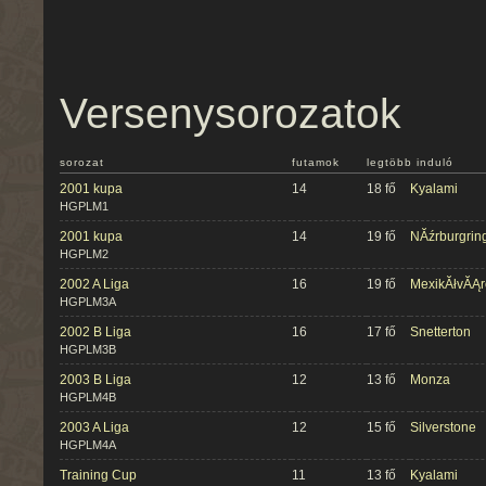
Versenysorozatok
sorozat
futamok
legtöbb induló
2001 kupa
14
18 fő
Kyalami
HGPLM1
2001 kupa
14
19 fő
NĂźrburgrin
HGPLM2
2002 A Liga
16
19 fő
MexikĂłvĂĄr
HGPLM3A
2002 B Liga
16
17 fő
Snetterton
HGPLM3B
2003 B Liga
12
13 fő
Monza
HGPLM4B
2003 A Liga
12
15 fő
Silverstone
HGPLM4A
Training Cup
11
13 fő
Kyalami