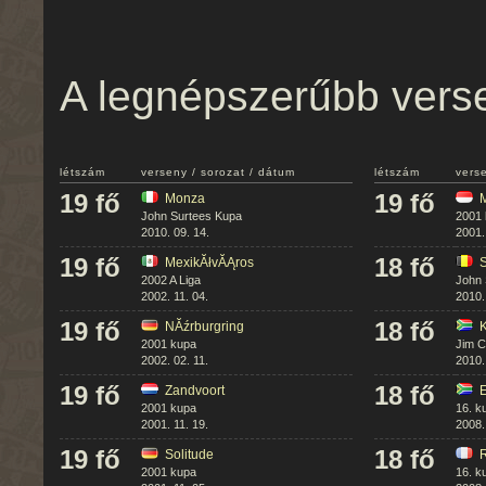
A legnépszerűbb verse
létszám
verseny / sorozat / dátum
létszám
vers
19 fő
19 fő
Monza
John Surtees Kupa
2001
2010. 09. 14.
2001.
19 fő
18 fő
MexikĂłvĂĄros
2002 A Liga
John 
2002. 11. 04.
2010.
19 fő
18 fő
NĂźrburgring
2001 kupa
Jim C
2002. 02. 11.
2010.
19 fő
18 fő
Zandvoort
2001 kupa
16. k
2001. 11. 19.
2008.
19 fő
18 fő
Solitude
2001 kupa
16. k