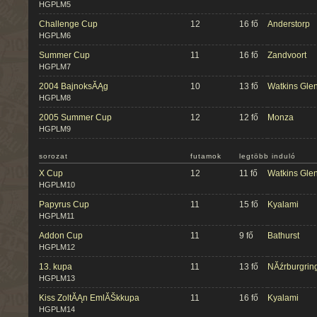
HGPLM5
Challenge Cup
12
16 fő
Anderstorp
HGPLM6
Summer Cup
11
16 fő
Zandvoort
HGPLM7
2004 BajnoksĂĄg
10
13 fő
Watkins Gle
HGPLM8
2005 Summer Cup
12
12 fő
Monza
HGPLM9
sorozat
futamok
legtöbb induló
X Cup
12
11 fő
Watkins Gle
HGPLM10
Papyrus Cup
11
15 fő
Kyalami
HGPLM11
Addon Cup
11
9 fő
Bathurst
HGPLM12
13. kupa
11
13 fő
NĂźrburgrin
HGPLM13
Kiss ZoltĂĄn EmlĂŠkkupa
11
16 fő
Kyalami
HGPLM14