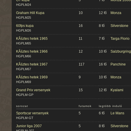
GT kupa
3
7 fő
Monza 1000
HGPLM24
Graham Hill Kupa
10
12 fő
Monza
HGPLM25
60fps kupa
16
8 fő
Silverstone
HGPLM26
KĂśztes hetek 1965
11
7 fő
Targa Florio
HGPLM65
KĂśztes hetek 1966
12
10 fő
Salzburgring
HGPLM66
KĂśztes hetek 1967
117
16 fő
Panchine
HGPLM67
KĂśztes hetek 1969
9
10 fő
Monza
HGPLM69
Grand Prix versenyek
15
12 fő
Kyalami
HGPLM-GP
sorozat
futamok
legtöbb induló
Sportscar versenyek
5
6 fő
Le Mans
HGPLM-GT
Junior liga 2007
5
8 fő
Silverstone
HGPLM-J07