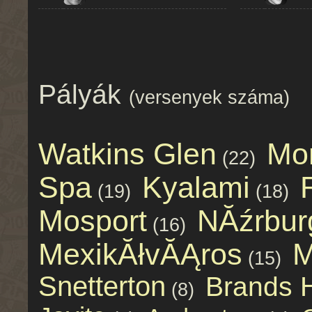
Pályák
(versenyek száma)
Watkins Glen
Mo
(22)
Spa
Kyalami
(19)
(18)
Mosport
NĂźrbur
(16)
MexikĂłvĂĄros
M
(15)
Snetterton
Brands 
(8)