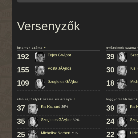
Versenyzők
futamok száma
+
győzelmek száma 
192
39
Fejes GĂĄbor
Szeg
155
30
Posta JĂĄnos
Kis 
109
18
Szegletes GĂĄbor
Mich
első rajthelyek száma és aránya
+
leggyorsabb körö
37
39
Kis Richard
Kis 
36%
35
24
Szegletes GĂĄbor
Szeg
32%
25
22
Michelisz Norbert
Ulri
71%