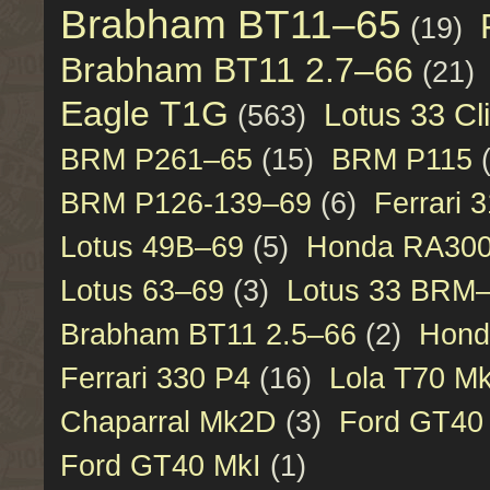
Brabham BT11–65
(19)
Brabham BT11 2.7–66
(21)
Eagle T1G
Lotus 33 C
(563)
BRM P261–65
(15)
BRM P115
BRM P126-139–69
(6)
Ferrari 
Lotus 49B–69
(5)
Honda RA30
Lotus 63–69
(3)
Lotus 33 BRM
Brabham BT11 2.5–66
(2)
Hond
Ferrari 330 P4
(16)
Lola T70 Mk
Chaparral Mk2D
(3)
Ford GT40 
Ford GT40 MkI
(1)