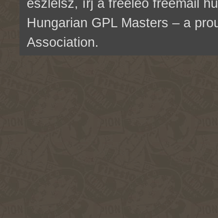
észlelsz, írj a freeleo freemail 
Hungarian GPL Masters – a pr
Association.