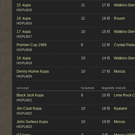
15. kupa
11
17 fő
Watkins Gle
HGPLM15
16. kupa
11
18 fő
Rouen
HGPLM16
17. kupa
10
15 fő
Watkins Gle
HGPLM17
Premier Cup 1966
8
12 fő
Crystal Pala
HGPLM18
19. kupa
10
14 fő
Watkins Gle
HGPLM19
Denny Hulme Kupa
10
17 fő
Monza
HGPLM20
sorozat
futamok
legtöbb induló
Black Jack Kupa
8
10 fő
Lime Rock C
HGPLM21
Jim Clark Kupa
10
18 fő
Kyalami
HGPLM22
John Surtees Kupa
10
19 fő
Monza
HGPLM23