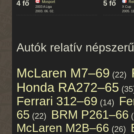
4 fő
5 fő
Mosport
Re
2003 A Liga
X Cup
2003. 06. 02.
2005. 11
Autók relatív népsze
McLaren M7–69
(22)
Honda RA272–65
(35
Ferrari 312–69
Fe
(14)
65
BRM P261–66
(22)
McLaren M2B–66
(26)