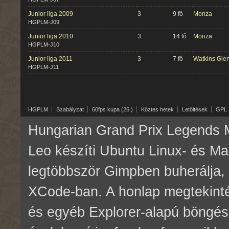
Junior liga 2009
3
9 fő
Monza
HGPLM-J09
Junior liga 2010
3
14 fő
Monza
HGPLM-J10
Junior liga 2011
3
7 fő
Watkins Gle
HGPLM-J11
HGPLM
Szabályzat
60fps kupa (26.)
Köztes hetek
Letöltések
GPL
Hungarian Grand Prix Legends M
Leo készíti Ubuntu Linux- és M
legtöbbször Gimpben buherálja, 
XCode-ban. A honlap megtekinté
és egyéb Explorer-alapú böngés