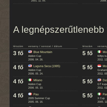
2001. 11. 05.
2008.
A legnépszerűtlenebb 
létszám
verseny / sorozat / dátum
létszám
verseny
3 fő
5 fő
Blue Mountain
Mo
Addon Cup
60fps k
2006. 04. 26.
2011. 12
4 fő
5 fő
Laguna Seca (1995)
Mo
Addon Cup
Graham 
2006. 05. 24.
2011. 05
4 fő
5 fő
Milano
Da
Addon Cup
GT kup
2006. 05. 10.
2011. 01
4 fő
5 fő
Pau
Pa
2005 Summer Cup
X Cup
2005. 06. 16.
2005. 11