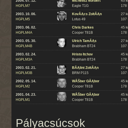
2004. 07. 12.
Michelisz Norbert
45 k
HGPLM7
Eagle T1G
178
2003. 10. 06.
KovĂĄcs ZoltĂĄn
27 k
HGPLM5
Lotus 49
107
2003. 06. 02.
Chris Darkes
45 k
HGPLM4A
Cooper T81B
178
2003. 05. 30.
Ulrich TamĂĄs
27 k
HGPLM4B
Brabham BT24
107
2003. 02. 24.
Hristo Itchov
45 k
HGPLM3A
Brabham BT24
178
2003. 02. 21.
BĂĄlint ZoltĂĄn
27 k
HGPLM3B
BRM P115
107
2002. 05. 14.
WĂŠber GĂĄbor
45 k
HGPLM2
Cooper T81B
178
2001. 04. 23.
WĂŠber GĂĄbor
45 k
HGPLM1
Cooper T81B
178
Pályacsúcsok