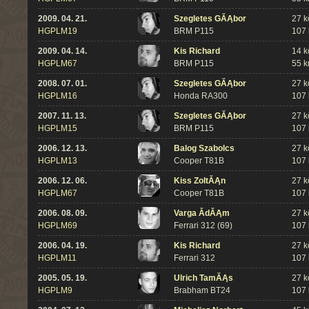
2009. 04. 21.
Szegletes GĂĄbor
27 k
HGPLM19
BRM P115
107
2009. 04. 14.
Kis Richard
14 k
HGPLM67
BRM P115
55 
2008. 07. 01.
Szegletes GĂĄbor
27 k
HGPLM16
Honda RA300
107
2007. 11. 13.
Szegletes GĂĄbor
27 k
HGPLM15
BRM P115
107
2006. 12. 13.
Balog Szabolcs
27 k
HGPLM13
Cooper T81B
107
2006. 12. 06.
Kiss ZoltĂĄn
27 k
HGPLM67
Cooper T81B
107
2006. 08. 09.
Varga ĂdĂĄm
27 k
HGPLM69
Ferrari 312 (69)
107
2006. 04. 19.
Kis Richard
27 k
HGPLM11
Ferrari 312
107
2005. 05. 19.
Ulrich TamĂĄs
27 k
HGPLM9
Brabham BT24
107