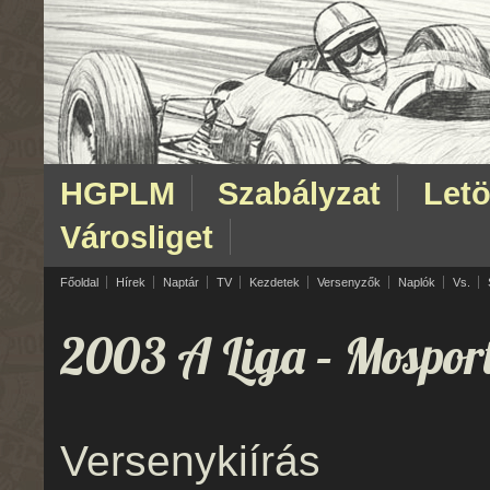
HGPLM
Szabályzat
Letö
Városliget
Főoldal
Hírek
Naptár
TV
Kezdetek
Versenyzők
Naplók
Vs.
2003 A Liga
– Mospor
Versenykiírás