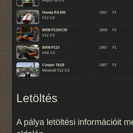
Repco V8 3.0
Honda RA300
1967
F1
V12 3.0
BRM P126/139
1969
F1
V12 3.0
BRM P115
1967
F1
H16 3.0
Cooper T81B
1967
F1
Maserati V12 3.0
Letöltés
A pálya letöltési információit 