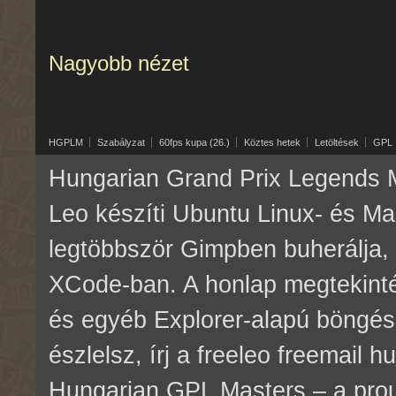
Nagyobb nézet
HGPLM
Szabályzat
60fps kupa (26.)
Köztes hetek
Letöltések
GPL
Hungarian Grand Prix Legends M
Leo készíti Ubuntu Linux- és M
legtöbbször Gimpben buherálja, 
XCode-ban. A honlap megtekinté
és egyéb Explorer-alapú böngés
észlelsz, írj a freeleo freemail 
Hungarian GPL Masters – a pr