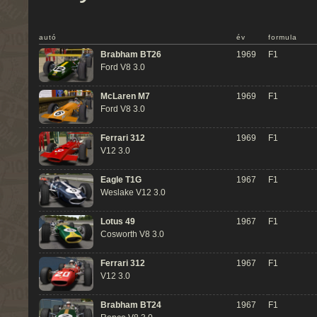
autó
év
formula
Brabham BT26
1969
F1
Ford V8 3.0
McLaren M7
1969
F1
Ford V8 3.0
Ferrari 312
1969
F1
V12 3.0
Eagle T1G
1967
F1
Weslake V12 3.0
Lotus 49
1967
F1
Cosworth V8 3.0
Ferrari 312
1967
F1
V12 3.0
Brabham BT24
1967
F1