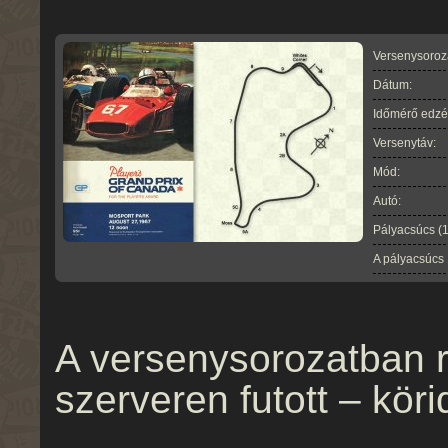
Versenysoroz
Dátum:
Időmérő edzé
Versenytáv:
Mód:
Autó:
Pályacsúcs (
A pályacsúcs
A versenysorozatban r
szerveren futott – köri