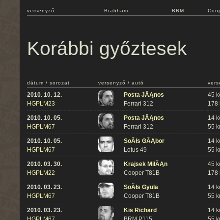
versenyző
Brabham
BRM
Coo
Korábbi győztesek
dátum / sorozat
versenyző / autó
vers
2010. 10. 12.
Posta JĂĄnos
45 k
HGPLM23
Ferrari 312
178
2010. 10. 05.
Posta JĂĄnos
14 k
HGPLM67
Ferrari 312
55 
2010. 10. 05.
SoĂłs GĂĄbor
14 k
HGPLM67
Lotus 49
55 
2010. 03. 30.
Krajsek MilĂĄn
45 k
HGPLM22
Cooper T81B
178
2010. 03. 23.
SoĂłs Gyula
14 k
HGPLM67
Cooper T81B
55 
2010. 03. 23.
Kis Richard
14 k
HGPLM67
BRM P115
55 