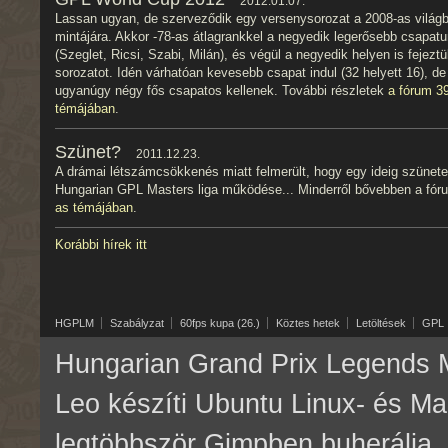
2012.01.07.
Lassan ugyan, de szerveződik egy versenysorozat a 2008-as világ
mintájára. Akkor -78-as átlagrankkel a negyedik legerősebb csapatu
(Szeglet, Ricsi, Szabi, Milán), és végül a negyedik helyen is fejezt
sorozatot. Idén várhatóan kevesebb csapat indul (32 helyett 16), de
ugyanúgy négy fős csapatos kellenek. További részletek
a fórum 3
témájában
.
Szünet?
2011.12.23.
A drámai létszámcsökkenés miatt felmerült, hogy egy ideig szünete
Hungarian GPL Masters liga működése... Minderről bővebben a fó
as témájában
.
Korábbi hírek itt
HGPLM
Szabályzat
60fps kupa (26.)
Köztes hetek
Letöltések
GPL
Hungarian Grand Prix Legends M
Leo készíti Ubuntu Linux- és M
legtöbbször Gimpben buherálja, 