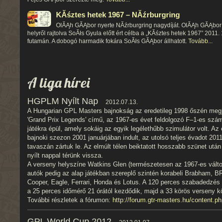
KĂśztes hetek 1967 – NĂźrburgring
OlĂĄh GĂĄbor nyerte NĂźrburgring nagydíját. OlĂĄh GĂĄbor 
helyről rajtolva SoĂłs Gyula előtt ért célba a „KĂśztes hetek 1967” 2011. 1
futamán. A dobogó harmadik fokára SoĂłs GĂĄbor állhatott.
Tovább...
A liga hírei
HGPLM Nyílt Nap
2012.07.13.
A Hungarian GPL Masters bajnokság az eredetileg 1998 őszén megj
'Grand Prix Legends' című, az 1967-es évet feldolgozó F–1-es szá
játékra épül, amely sokáig az egyik legélethűbb szimulátor volt. Az 
bajnoki szezon 2001 januárjában indult, az utolsó teljes évadot 201
tavaszán zártuk le. Az elmúlt télen beiktatott hosszabb szünet utá
nyílt nappal térünk vissza.
A verseny helyszíne Watkins Glen (természetesen az 1967-es válto
autók pedig az alap játékban szereplő szintén korabeli Brabham, B
Cooper, Eagle, Ferrari, Honda és Lotus. A 120 perces szabadedzés 
a 25 perces időmérő 21 órától kezdődik, majd a 33 körös verseny k
További részletek a fórumon:
http://forum.gtr-masters.hu/content.p
GPL World Cup 2012