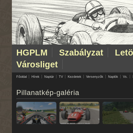
HGPLM
Szabályzat
Letö
Városliget
Főoldal
Hírek
Naptár
TV
Kezdetek
Versenyzők
Naplók
Vs.
Pillanatkép-galéria