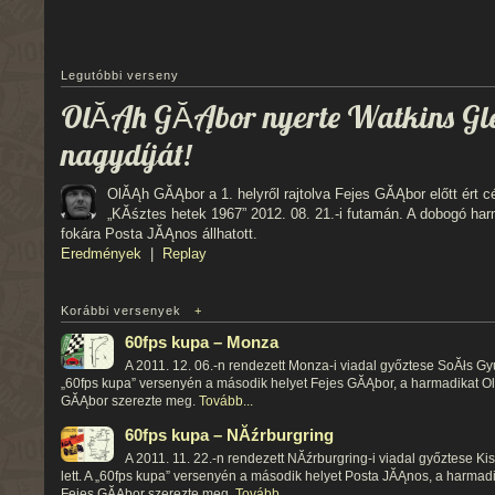
Legutóbbi verseny
OlĂĄh GĂĄbor nyerte Watkins Gl
nagydíját!
OlĂĄh GĂĄbor a 1. helyről rajtolva Fejes GĂĄbor előtt ért c
„KĂśztes hetek 1967” 2012. 08. 21.-i futamán. A dobogó ha
fokára Posta JĂĄnos állhatott.
Eredmények
|
Replay
Korábbi versenyek
+
60fps kupa – Monza
A 2011. 12. 06.-n rendezett Monza-i viadal győztese SoĂłs Gyul
„60fps kupa” versenyén a második helyet Fejes GĂĄbor, a harmadikat O
GĂĄbor szerezte meg.
Tovább...
60fps kupa – NĂźrburgring
A 2011. 11. 22.-n rendezett NĂźrburgring-i viadal győztese Ki
lett. A „60fps kupa” versenyén a második helyet Posta JĂĄnos, a harmad
Fejes GĂĄbor szerezte meg.
Tovább...