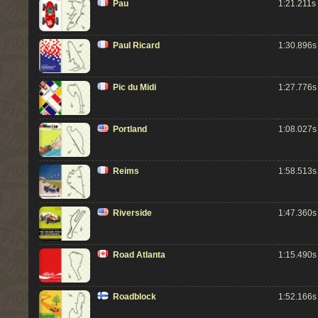
Pau
1:21.211s
Paul Ricard
1:30.896s
Pic du Midi
1:27.776s
Portland
1:08.027s
Reims
1:58.513s
Riverside
1:47.360s
Road Atlanta
1:15.490s
Roadblock
1:52.166s