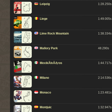
Leipzig
1:28.250s
Liege
1:49.005s
Lime Rock Mountain
1:38.334s
Mallory Park
48.290s
MexikĂłvĂĄros
1:44.717s
Milano
2:14.536s
Monaco
1:23.481s
Montjuic
1:32.947s