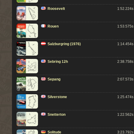
Roosevelt
1:52.224s
Rouen
1:53.575s
Salzburgring (1976)
1:14.454s
Sebring 12h
2:38.758s
Sepang
2:07.573s
Silverstone
1:25.474s
Snetterton
1:22.562s
Solitude
3:23.792s