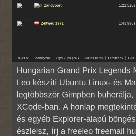
Zandvoort
1:22.520s
Zeltweg 1971
1:43.998s
HGPLM
Szabályzat
60fps kupa (26.)
Köztes hetek
Letöltések
GPL
Hungarian Grand Prix Legends M
Leo készíti Ubuntu Linux- és M
legtöbbször Gimpben buherálja, 
XCode-ban. A honlap megtekinté
és egyéb Explorer-alapú böngés
észlelsz, írj a freeleo freemail 