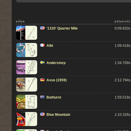
pálya
pályacsúc
'1320' Quarter Mile
0:09.820s
Albi
1:09.418s
Anderstorp
1:34.709s
Avus (1959)
2:12.794s
Bathurst
1:59.519s
Blue Mountain
1:10.326s