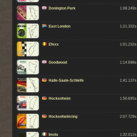
Donington Park
1:08.249s
East London
1:21.332s
Efexx
1:01.232s
Goodwood
1:14.698s
Halle-Saale-Schleife
1:41.137s
Hockenheim
1:50.695s
Hockenheimring
2:07.729s
Imola
1:32.012s