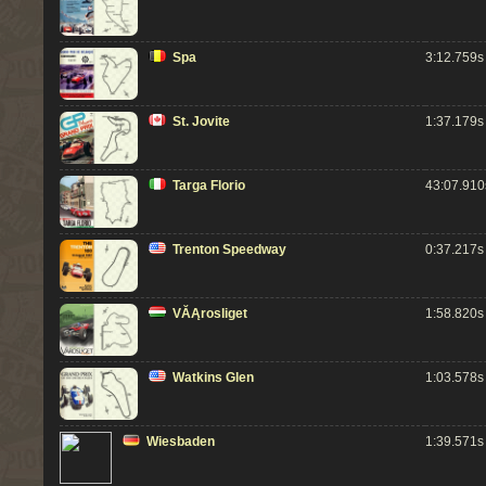
Spa
3:12.759s
St. Jovite
1:37.179s
Targa Florio
43:07.910
Trenton Speedway
0:37.217s
VĂĄrosliget
1:58.820s
Watkins Glen
1:03.578s
Wiesbaden
1:39.571s