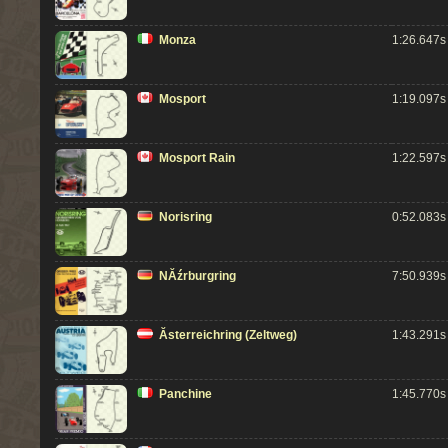
Monza
1:26.647s
Mosport
1:19.097s
Mosport Rain
1:22.597s
Norisring
0:52.083s
NĂźrburgring
7:50.939s
Ăsterreichring (Zeltweg)
1:43.291s
Panchine
1:45.770s