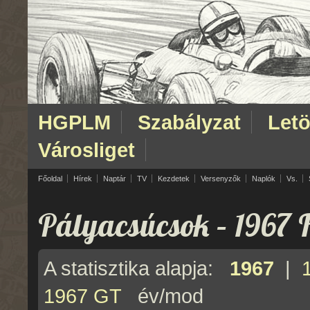
HGPLM
Szabályzat
Letö
Városliget
Főoldal
Hírek
Naptár
TV
Kezdetek
Versenyzők
Naplók
Vs.
Pályacsúcsok – 1967 
A statisztika alapja:
1967
|
1967 GT
év/mod