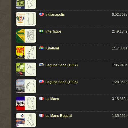
Indianapolis
0:52.763s
Interlagos
2:49.134s
Kyalami
1:17.881s
Laguna Seca (1967)
1:05.943s
Laguna Seca (1995)
1:28.851s
Le Mans
3:15.863s
Le Mans Bugatti
1:35.251s