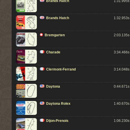
Brands Hatch
1:31.995s
Brands Hatch
1:32.953s
Bremgarten
2:03.135s
Charade
3:34.466s
Clermont-Ferrand
3:14.048s
Daytona
0:44.671s
Daytona Rolex
1:40.670s
Dijon-Prenois
1:06.230s