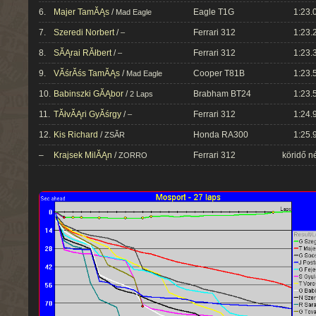
6.
Majer TamĂĄs
/
Eagle T1G
1:23.
Mad Eagle
7.
Szeredi Norbert
/
Ferrari 312
1:23.
–
8.
SĂĄrai RĂłbert
/
Ferrari 312
1:23.
–
9.
VĂśrĂśs TamĂĄs
/
Cooper T81B
1:23.
Mad Eagle
10.
Babinszki GĂĄbor
/
Brabham BT24
1:23.
2 Laps
11.
TĂłvĂĄri GyĂśrgy
/
Ferrari 312
1:24.
–
12.
Kis Richard
/
Honda RA300
1:25.
ZSĂR
–
Krajsek MilĂĄn
/
Ferrari 312
köridő n
ZORRO