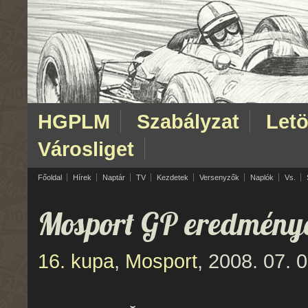
HGPLM
Szabályzat
Letö
Városliget
Főoldal
Hírek
Naptár
TV
Kezdetek
Versenyzők
Naplók
Vs.
Mosport GP eredmény
16. kupa
,
Mosport
, 2008. 07. 0