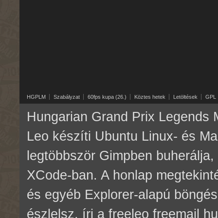
HGPLM
Szabályzat
60fps kupa (26.)
Köztes hetek
Letöltések
GPL
Hungarian Grand Prix Legends M
Leo készíti Ubuntu Linux- és M
legtöbbször Gimpben buherálja, 
XCode-ban. A honlap megtekinté
és egyéb Explorer-alapú böngés
észlelsz, írj a freeleo freemail 