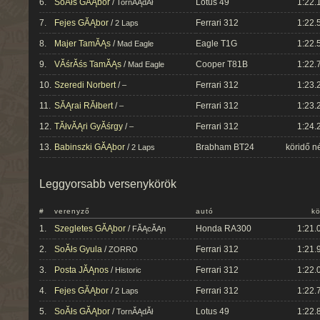
6.
SoĂłs GĂĄbor
/
Lotus 49
1:22.
TornĂĄdĂł
7.
Fejes GĂĄbor
/
Ferrari 312
1:22.
2 Laps
8.
Majer TamĂĄs
/
Eagle T1G
1:22.
Mad Eagle
9.
VĂśrĂśs TamĂĄs
/
Cooper T81B
1:22.
Mad Eagle
10.
Szeredi Norbert
/
Ferrari 312
1:23.
–
11.
SĂĄrai RĂłbert
/
Ferrari 312
1:23.
–
12.
TĂłvĂĄri GyĂśrgy
/
Ferrari 312
1:24.
–
13.
Babinszki GĂĄbor
/
Brabham BT24
köridő n
2 Laps
Leggyorsabb versenykörök
#
verenyző
autó
kö
1.
Szegletes GĂĄbor
/
Honda RA300
1:21.
FĂĄcĂĄn
2.
SoĂłs Gyula
/
Ferrari 312
1:21.
ZORRO
3.
Posta JĂĄnos
/
Ferrari 312
1:22.
Historic
4.
Fejes GĂĄbor
/
Ferrari 312
1:22.
2 Laps
5.
SoĂłs GĂĄbor
/
Lotus 49
1:22.
TornĂĄdĂł