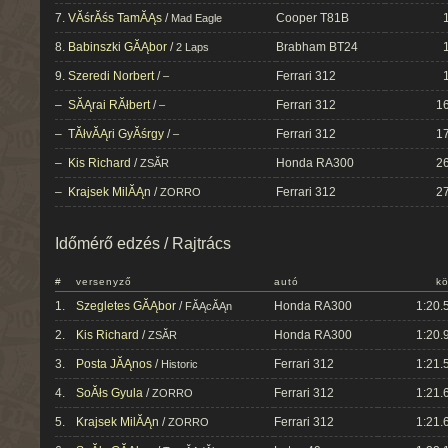
7.
VĂśrĂśs TamĂĄs
/
Cooper T81B
Mad Eagle
8.
Babinszki GĂĄbor
/
Brabham BT24
2 Laps
9.
Szeredi Norbert
/
Ferrari 312
–
–
SĂĄrai RĂłbert
/
Ferrari 312
16
–
–
TĂłvĂĄri GyĂśrgy
/
Ferrari 312
17
–
–
Kis Richard
/
Honda RA300
26
ZSĂR
–
Krajsek MilĂĄn
/
Ferrari 312
27
ZORRO
Időmérő edzés / Rajtrács
#
versenyző
autó
kö
1.
Szegletes GĂĄbor
/
Honda RA300
1:20.
FĂĄcĂĄn
2.
Kis Richard
/
Honda RA300
1:20.
ZSĂR
3.
Posta JĂĄnos
/
Ferrari 312
1:21.
Historic
4.
SoĂłs Gyula
/
Ferrari 312
1:21.
ZORRO
5.
Krajsek MilĂĄn
/
Ferrari 312
1:21.
ZORRO