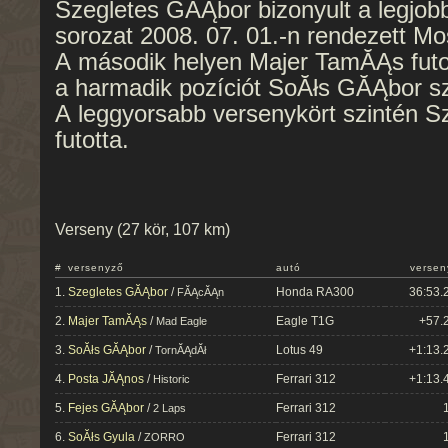
Szegletes GĂĄbor bizonyult a legjob
sorozat 2008. 07. 01.-n rendezett Mo
A második helyen Majer TamĂĄs futo
a harmadik pozíciót SoĂłs GĂĄbor s
A leggyorsabb versenykört szintén 
futotta.
Verseny (27 kör, 107 km)
#
versenyző
autó
versen
1.
Szegletes GĂĄbor
/
Honda RA300
36:53.
FĂĄcĂĄn
2.
Majer TamĂĄs
/
Eagle T1G
+57.
Mad Eagle
3.
SoĂłs GĂĄbor
/
Lotus 49
+1:13.
TornĂĄdĂł
4.
Posta JĂĄnos
/
Ferrari 312
+1:13.
Historic
5.
Fejes GĂĄbor
/
Ferrari 312
2 Laps
6.
SoĂłs Gyula
/
Ferrari 312
ZORRO