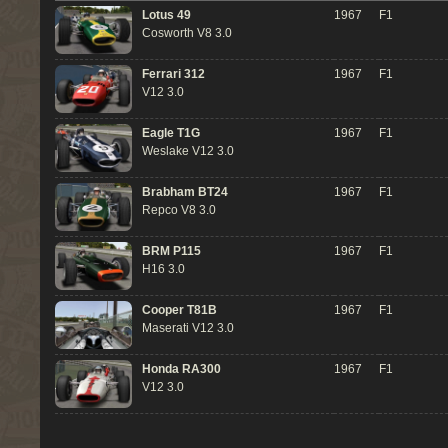
Lotus 49
1967
F1
Cosworth V8 3.0
Ferrari 312
1967
F1
V12 3.0
Eagle T1G
1967
F1
Weslake V12 3.0
Brabham BT24
1967
F1
Repco V8 3.0
BRM P115
1967
F1
H16 3.0
Cooper T81B
1967
F1
Maserati V12 3.0
Honda RA300
1967
F1
V12 3.0