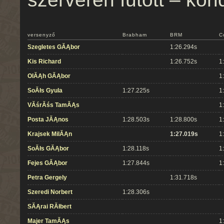
versenyző
Brabham
BRM
C
Szegletes GĂĄbor
1:26.294s
Kis Richard
1:26.752s
1
OlĂĄh GĂĄbor
1
SoĂłs Gyula
1:27.225s
1
VĂśrĂśs TamĂĄs
1
Posta JĂĄnos
1:28.503s
1:28.800s
1
Krajsek MilĂĄn
1:27.019s
1
SoĂłs GĂĄbor
1:28.118s
1
Fejes GĂĄbor
1:27.844s
1
Petra Gergely
1:31.718s
Szeredi Norbert
1:28.306s
SĂĄrai RĂłbert
Majer TamĂĄs
1