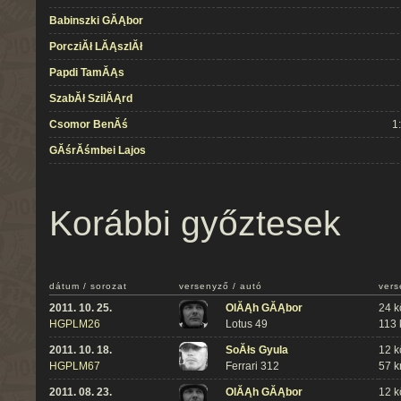
Babinszki GĂĄbor
PorcziĂł LĂĄszlĂł
Papdi TamĂĄs
SzabĂł SzilĂĄrd
Csomor BenĂś
1
GĂśrĂśmbei Lajos
Korábbi győztesek
dátum / sorozat
versenyző / autó
vers
2011. 10. 25.
OlĂĄh GĂĄbor
24 k
HGPLM26
Lotus 49
113
2011. 10. 18.
SoĂłs Gyula
12 k
HGPLM67
Ferrari 312
57 
2011. 08. 23.
OlĂĄh GĂĄbor
12 k