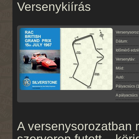
Versenykiírás
Versenysoroz
Dátum:
Időmérő edzé
Versenytáv:
Mód:
Autó:
Pályacsúcs (
A pályacsúcs
A versenysorozatban r
szerveren futott – köri