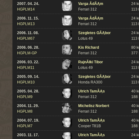
2007. 04. 24.
Varga ĂdĂĄm
24 k
HGPLM14
Ferrari 312
113
2006. 11. 15.
Varga ĂdĂĄm
24 k
HGPLM13
Ferrari 312
113
2006. 11. 08.
Szegletes GĂĄbor
24 k
HGPLM67
Lotus 49
113
2006. 06. 28.
Kis Richard
80 k
HGPLM-GP
Ferrari 312
377
2006. 03. 22.
RajnĂłki Tibor
24 k
HGPLM11
Lotus 49
113
2005. 09. 14.
Szegletes GĂĄbor
24 k
HGPLM10
Honda RA300
113
2005. 04. 28.
Ulrich TamĂĄs
40 k
HGPLM9
Ferrari 312
188
2004. 11. 29.
Michelisz Norbert
40 k
HGPLM8
Ferrari 312
188
2004. 07. 19.
Ulrich TamĂĄs
40 k
HGPLM7
Cooper T81B
188
2003. 11. 17.
Ulrich TamĂĄs
24 k