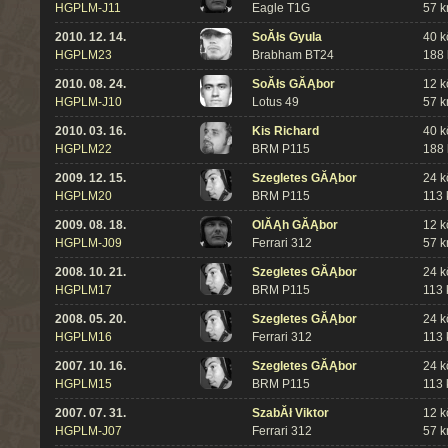
HGPLM-J11
Eagle T1G
57 
2010. 12. 14.
SoĂłs Gyula
40 k
HGPLM23
Brabham BT24
188
2010. 08. 24.
SoĂłs GĂĄbor
12 k
HGPLM-J10
Lotus 49
57 
2010. 03. 16.
Kis Richard
40 k
HGPLM22
BRM P115
188
2009. 12. 15.
Szegletes GĂĄbor
24 k
HGPLM20
BRM P115
113
2009. 08. 18.
OlĂĄh GĂĄbor
12 k
HGPLM-J09
Ferrari 312
57 
2008. 10. 21.
Szegletes GĂĄbor
24 k
HGPLM17
BRM P115
113
2008. 05. 20.
Szegletes GĂĄbor
24 k
HGPLM16
Ferrari 312
113
2007. 10. 16.
Szegletes GĂĄbor
24 k
HGPLM15
BRM P115
113
2007. 07. 31.
SzabĂł Viktor
12 k
HGPLM-J07
Ferrari 312
57 