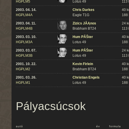
HGPLM5
Lotus 49
113
2003. 04. 14.
Chris Darkes
40 k
HGPLM4A
Eagle T1G
188
2003. 04. 11.
Zizics JĂĄnos
24 k
HGPLM4B
Brabham BT24
113
2003. 03. 10.
Hum PĂŠter
40 k
HGPLM3A
Lotus 49
188
2003. 03. 07.
Hum PĂŠter
24 k
HGPLM3B
Lotus 49
113
2001. 10. 22.
Kevin Firlein
40 k
HGPLM2
Brabham BT24
188
2001. 03. 26.
Christian Engels
40 k
HGPLM1
Lotus 49
188
Pályacsúcsok
autó
év
formula