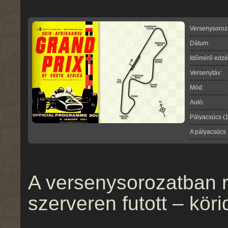
Versenysoroz
Dátum:
Időmérő edzé
Versenytáv:
Mód:
Autó:
Pályacsúcs (
A pályacsúcs
A versenysorozatban r
szerveren futott – köri