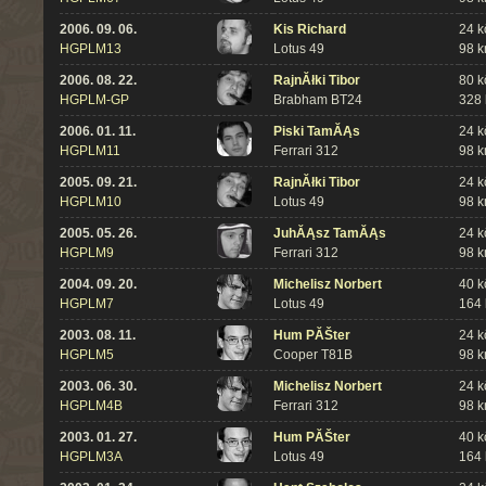
2006. 09. 06.
Kis Richard
24 k
HGPLM13
Lotus 49
98 
2006. 08. 22.
RajnĂłki Tibor
80 k
HGPLM-GP
Brabham BT24
328
2006. 01. 11.
Piski TamĂĄs
24 k
HGPLM11
Ferrari 312
98 
2005. 09. 21.
RajnĂłki Tibor
24 k
HGPLM10
Lotus 49
98 
2005. 05. 26.
JuhĂĄsz TamĂĄs
24 k
HGPLM9
Ferrari 312
98 
2004. 09. 20.
Michelisz Norbert
40 k
HGPLM7
Lotus 49
164
2003. 08. 11.
Hum PĂŠter
24 k
HGPLM5
Cooper T81B
98 
2003. 06. 30.
Michelisz Norbert
24 k
HGPLM4B
Ferrari 312
98 
2003. 01. 27.
Hum PĂŠter
40 k
HGPLM3A
Lotus 49
164