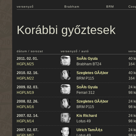
versenyző
Brabham
BRM
Coo
Korábbi győztesek
dátum / sorozat
versenyző / autó
vers
2011. 02. 01.
SoĂłs Gyula
40 k
HGPLM25
Brabham BT24
164
2010. 02. 16.
Szegletes GĂĄbor
40 k
HGPLM22
BRM P115
164
2009. 02. 03.
SoĂłs Gyula
24 k
HGPLM19
Ferrari 312
98 
2008. 02. 26.
Szegletes GĂĄbor
24 k
HGPLM16
BRM P115
98 
2007. 02. 14.
Kis Richard
24 k
HGPLM14
Lotus 49
98 
2007. 02. 07.
Ulrich TamĂĄs
24 k
HGPLM67
Lotus 49
98 