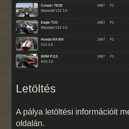
Cooper T81B
1967
F1
Maserati V12 3.0
Eagle T1G
1967
F1
Weslake V12 3.0
Honda RA300
1967
F1
V12 3.0
BRM P115
1967
F1
H16 3.0
Letöltés
A pálya letöltési információit 
oldalán.