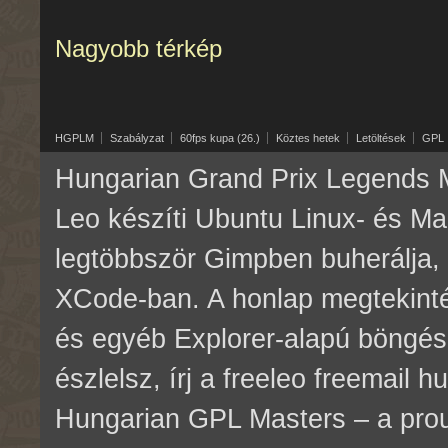
Nagyobb térkép
HGPLM
Szabályzat
60fps kupa (26.)
Köztes hetek
Letöltések
GPL
Hungarian Grand Prix Legends M
Leo készíti Ubuntu Linux- és M
legtöbbször Gimpben buherálja, 
XCode-ban. A honlap megtekinté
és egyéb Explorer-alapú böngés
észlelsz, írj a freeleo freemail 
Hungarian GPL Masters – a pr