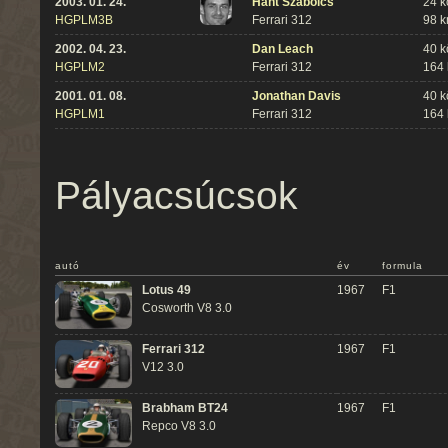
2003. 01. 24.
Hant Szabolcs
24 k
HGPLM3B
Ferrari 312
98 
2002. 04. 23.
Dan Leach
40 k
HGPLM2
Ferrari 312
164
2001. 01. 08.
Jonathan Davis
40 k
HGPLM1
Ferrari 312
164
Pályacsúcsok
autó
év
formula
Lotus 49
1967
F1
Cosworth V8 3.0
Ferrari 312
1967
F1
V12 3.0
Brabham BT24
1967
F1
Repco V8 3.0