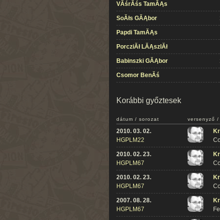
VĂśrĂśs TamĂĄs
SoĂłs GĂĄbor
Papdi TamĂĄs
PorcziĂł LĂĄszlĂł
Babinszki GĂĄbor
Csomor BenĂś
Korábbi győztesek
dátum / sorozat
versenyző /
2010. 03. 02.
Kr
HGPLM22
Co
2010. 02. 23.
Kr
HGPLM67
Co
2010. 02. 23.
Kr
HGPLM67
Co
2007. 08. 28.
Kr
HGPLM67
Fe