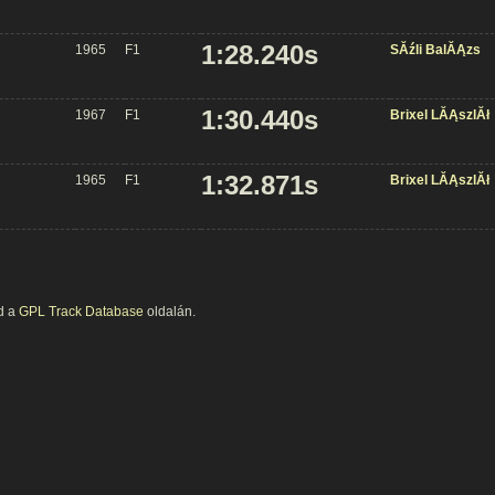
1:28.240s
1965
F1
SĂźli BalĂĄzs
1:30.440s
1967
F1
Brixel LĂĄszlĂł
1:32.871s
1965
F1
Brixel LĂĄszlĂł
od a
GPL Track Database
oldalán.