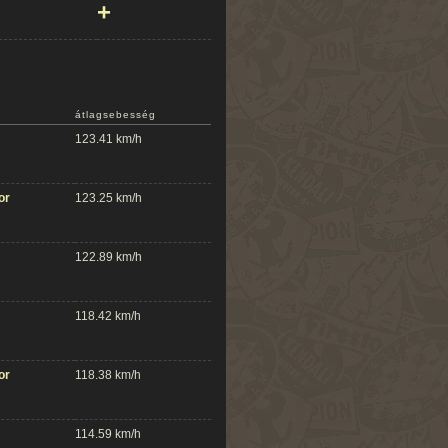
+
átlagsebesség
123.41 km/h
or
123.25 km/h
122.89 km/h
118.42 km/h
or
118.38 km/h
114.59 km/h