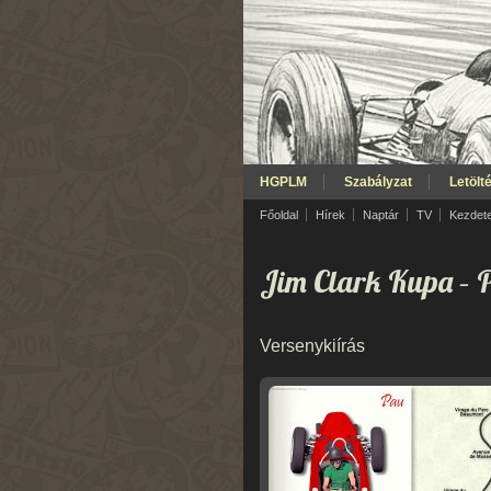
HGPLM
Szabályzat
Letölt
Főoldal
Hírek
Naptár
TV
Kezdet
Jim Clark Kupa
– 
Versenykiírás