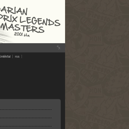
Emlékfal
rss