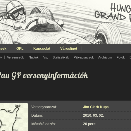
ések
GPL
Kapcsolat
Városliget
ek
Versenyzők
Naplók
Vs.
Statisztikák
Pályacsúcsok
Archívum
Fotók
Pau GP versenyinformációk
Versenysorozat:
Jim Clark Kupa
Dátum:
2010. 03. 02.
Időmérő edzés:
20 perc