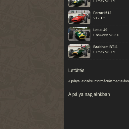
Climax V8 1.5
Ferrari 512
V12 1.5
Lotus 49
Cosworth V8 3.0
Brabham BT11
Climax V8 1.5
Letöltés
A pálya letöltési információit megtalál
A pálya napjainkban