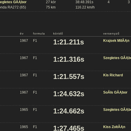
egletes GĂĄbor
27 kör
38:48.391s
4
3
nda RA272 (65)
75 km
116.22 km/h
év
formula
köridő
versenyző
1:21.211s
1967
F1
Krajsek MilĂĄn
1:21.316s
1967
F1
Szegletes GĂĄb
1:21.557s
1967
F1
Kis Richard
1:24.632s
1967
F1
SoĂłs GĂĄbor
1:24.662s
1965
F1
Szegletes GĂĄb
1:27.465s
1965
F1
Kiss ZoltĂĄn