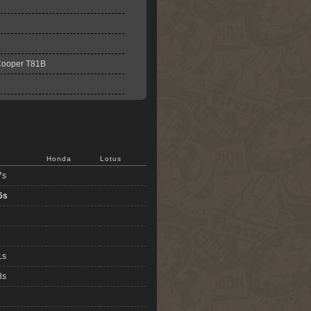
Cooper T81B
Honda
Lotus
7s
6s
1s
8s