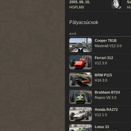
2005. 06. 16.
Sz
HGPLM9
Ho
Pályacsúcsok
autó
Cooper T81B
Maserati V12 3.0
Ferrari 312
V12 3.0
BRM P115
H16 3.0
Brabham BT24
Repco V8 3.0
Honda RA272
V12 1.5
Lotus 33