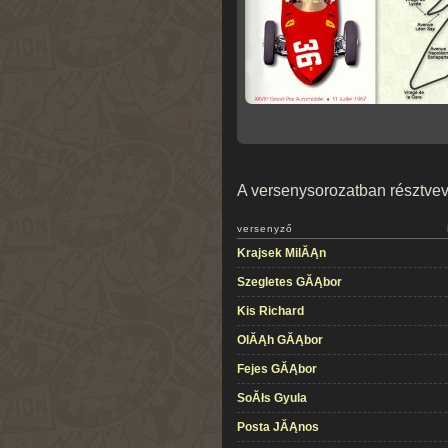
A versenysorozatban résztvevő
versenyző
Krajsek MilĂĄn
Szegletes GĂĄbor
Kis Richard
OlĂĄh GĂĄbor
Fejes GĂĄbor
SoĂłs Gyula
Posta JĂĄnos