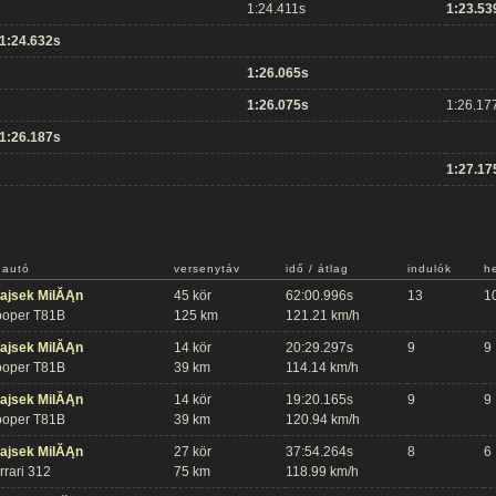
1:24.411s
1:23.53
1:24.632s
1:26.065s
1:26.075s
1:26.17
1:26.187s
1:27.17
 autó
versenytáv
idő / átlag
indulók
h
ajsek MilĂĄn
45 kör
62:00.996s
13
1
oper T81B
125 km
121.21 km/h
ajsek MilĂĄn
14 kör
20:29.297s
9
9
oper T81B
39 km
114.14 km/h
ajsek MilĂĄn
14 kör
19:20.165s
9
9
oper T81B
39 km
120.94 km/h
ajsek MilĂĄn
27 kör
37:54.264s
8
6
rrari 312
75 km
118.99 km/h