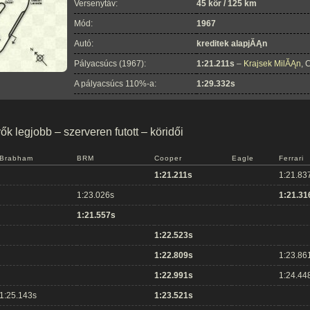
Versenytáv:
45 kör / 125 km
Mód:
1967
Autó:
kreditek alapjĂĄn
Pályacsúcs (1967):
1:21.211s
–
Krajsek MilĂĄn
, 
A pályacsúcs 110%-a:
1:29.332s
k legjobb – szerveren futott – köridői
Brabham
BRM
Cooper
Eagle
Ferrari
1:21.211s
1:21.83
1:23.026s
1:21.31
1:21.557s
1:22.523s
1:22.809s
1:23.86
1:22.991s
1:24.44
1:25.143s
1:23.521s