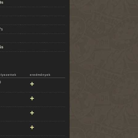
9s
7s
5s
elyezettek
eredmények
+
0
+
+
+