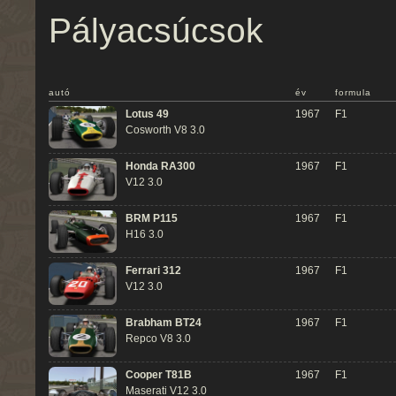
Pályacsúcsok
autó
év
formula
Lotus 49
1967
F1
Cosworth V8 3.0
Honda RA300
1967
F1
V12 3.0
BRM P115
1967
F1
H16 3.0
Ferrari 312
1967
F1
V12 3.0
Brabham BT24
1967
F1
Repco V8 3.0
Cooper T81B
1967
F1
Maserati V12 3.0