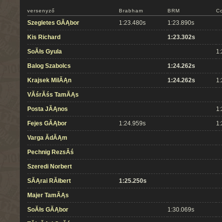
versenyző
Brabham
BRM
C
Szegletes GĂĄbor
1:23.480s
1:23.890s
Kis Richard
1:23.302s
SoĂłs Gyula
1:
Balog Szabolcs
1:24.262s
Krajsek MilĂĄn
1:24.262s
1:
VĂśrĂśs TamĂĄs
Posta JĂĄnos
1:
Fejes GĂĄbor
1:24.959s
1:
Varga ĂdĂĄm
Pechnig RezsĂś
Szeredi Norbert
SĂĄrai RĂłbert
1:25.250s
Majer TamĂĄs
SoĂłs GĂĄbor
1:30.069s