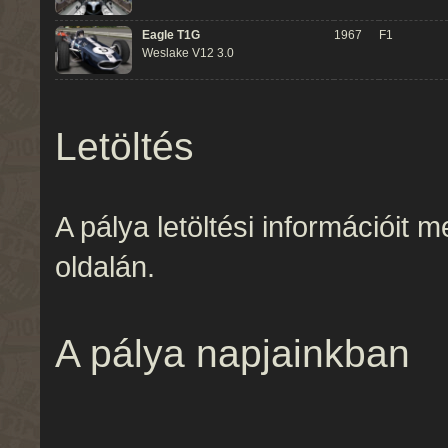
Eagle T1G
1967
F1
Weslake V12 3.0
Letöltés
A pálya letöltési információit 
oldalán.
A pálya napjainkban