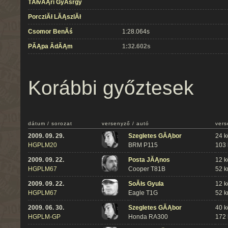
TĂłvĂĄri GyĂśrgy
PorcziĂł LĂĄszlĂł
Csomor BenĂś
1:28.064s
PĂĄpa ĂdĂĄm
1:32.602s
Korábbi győztesek
dátum / sorozat
versenyző / autó
vers
2009. 09. 29.
Szegletes GĂĄbor
24 k
HGPLM20
BRM P115
103
2009. 09. 22.
Posta JĂĄnos
12 k
HGPLM67
Cooper T81B
52 
2009. 09. 22.
SoĂłs Gyula
12 k
HGPLM67
Eagle T1G
52 
2009. 06. 30.
Szegletes GĂĄbor
40 k
HGPLM-GP
Honda RA300
172