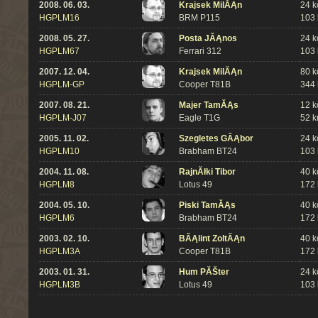
2008. 06. 03.
Krajsek MilĂĄn
24 k
HGPLM16
BRM P115
103
2008. 05. 27.
Posta JĂĄnos
24 k
HGPLM67
Ferrari 312
103
2007. 12. 04.
Krajsek MilĂĄn
80 k
HGPLM-GP
Cooper T81B
344
2007. 08. 21.
Majer TamĂĄs
12 k
HGPLM-J07
Eagle T1G
52 
2005. 11. 02.
Szegletes GĂĄbor
24 k
HGPLM10
Brabham BT24
103
2004. 11. 08.
RajnĂłki Tibor
40 k
HGPLM8
Lotus 49
172
2004. 05. 10.
Piski TamĂĄs
40 k
HGPLM6
Brabham BT24
172
2003. 02. 10.
BĂĄlint ZoltĂĄn
40 k
HGPLM3A
Cooper T81B
172
2003. 01. 31.
Hum PĂŠter
24 k
HGPLM3B
Lotus 49
103