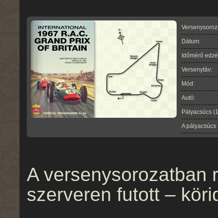
Versenysoroz
Dátum:
Időmérő edzé
Versenytáv:
Mód:
Autó:
Pályacsúcs (
A pályacsúcs
A versenysorozatban r
szerveren futott – köri