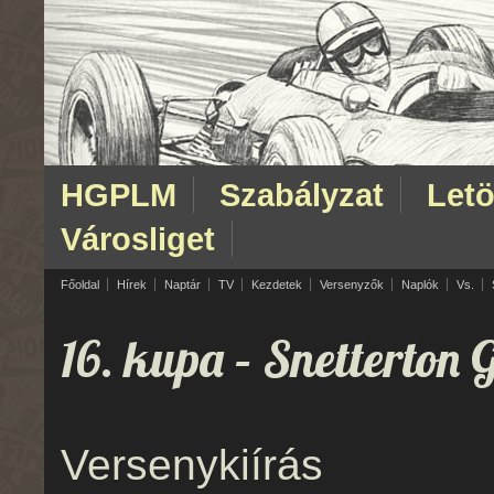
HGPLM
Szabályzat
Letö
Városliget
Főoldal
Hírek
Naptár
TV
Kezdetek
Versenyzők
Naplók
Vs.
16. kupa
– Snetterton 
Versenykiírás