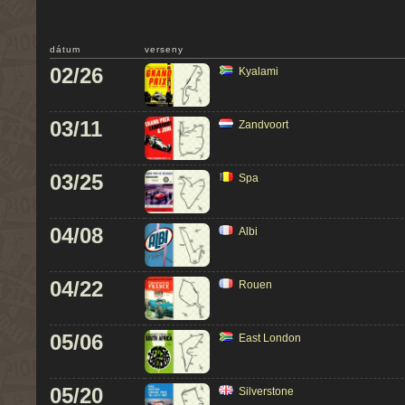
dátum
verseny
02/26
Kyalami
03/11
Zandvoort
03/25
Spa
04/08
Albi
04/22
Rouen
05/06
East London
05/20
Silverstone