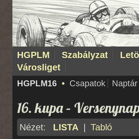
HGPLM
Szabályzat
Letö
Városliget
HGPLM16
•
Csapatok
Naptár
16. kupa – Versenyna
Nézet:
LISTA
|
Tabló