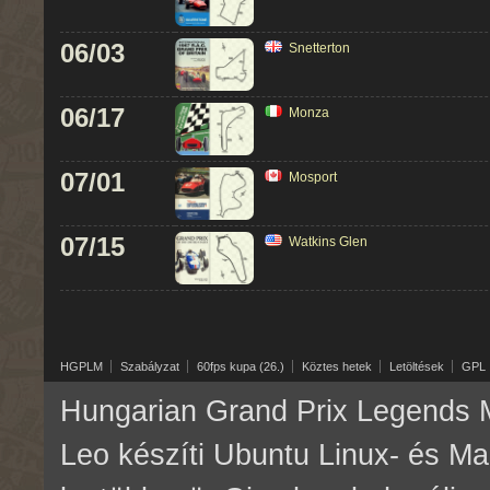
06/03
Snetterton
06/17
Monza
07/01
Mosport
07/15
Watkins Glen
HGPLM
Szabályzat
60fps kupa (26.)
Köztes hetek
Letöltések
GPL
Hungarian Grand Prix Legends M
Leo készíti Ubuntu Linux- és M