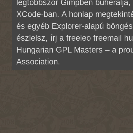
legtöbbször Gimpben buherálja, 
XCode-ban. A honlap megtekinté
és egyéb Explorer-alapú böngés
észlelsz, írj a freeleo freemail 
Hungarian GPL Masters – a pr
Association.