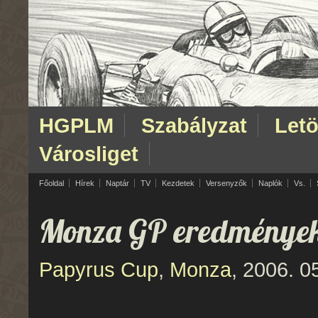
HGPLM
Szabályzat
Letö
Városliget
Főoldal
Hírek
Naptár
TV
Kezdetek
Versenyzők
Naplók
Vs.
Monza GP eredménye
Papyrus Cup
,
Monza
, 2006. 0