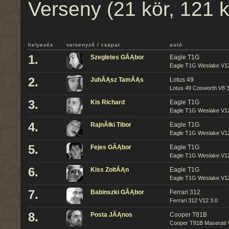
Verseny (21 kör, 121 
helyezés
versenyző / csapat
autó
1.
Szegletes GĂĄbor
Eagle T1G
Eagle T1G Weslake V12
2.
JuhĂĄsz TamĂĄs
Lotus 49
Lotus 49 Cosworth V8 3
3.
Kis Richard
Eagle T1G
Eagle T1G Weslake V12
4.
RajnĂłki Tibor
Eagle T1G
Eagle T1G Weslake V12
5.
Fejes GĂĄbor
Eagle T1G
Eagle T1G Weslake V12
6.
Kiss ZoltĂĄn
Eagle T1G
Eagle T1G Weslake V12
7.
Babinszki GĂĄbor
Ferrari 312
Ferrari 312 V12 3.0
8.
Posta JĂĄnos
Cooper T81B
Cooper T81B Maserati 