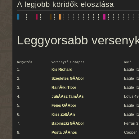
A legjobb köridők eloszlása
Leggyorsabb verseny
helyezés
versenyző / csapat
autó
1.
Kis Richard
Eagle T
2.
Szegletes GĂĄbor
Eagle T
3.
RajnĂłki Tibor
Eagle T
4.
JuhĂĄsz TamĂĄs
Lotus 49
5.
Fejes GĂĄbor
Eagle T
6.
Kiss ZoltĂĄn
Eagle T
7.
Babinszki GĂĄbor
Ferrari 
8.
Posta JĂĄnos
Cooper 