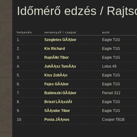
Időmérő edzés / Rajts
helyezés
versenyző / csapat
autó
1.
Szegletes GĂĄbor
Eagle T1G
2.
Kis Richard
Eagle T1G
3.
RajnĂłki Tibor
Eagle T1G
4.
JuhĂĄsz TamĂĄs
Lotus 49
5.
Kiss ZoltĂĄn
Eagle T1G
6.
Fejes GĂĄbor
Eagle T1G
7.
Babinszki GĂĄbor
Ferrari 312
8.
Brixel LĂĄszlĂł
Eagle T1G
9.
SĂĄndor Tibor
Eagle T1G
10.
Posta JĂĄnos
Cooper T81B