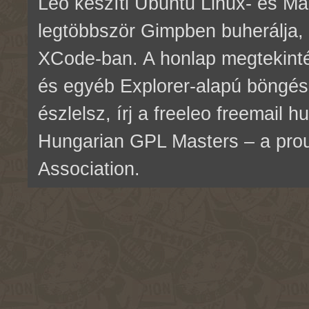
Leo készíti Ubuntu Linux- és M
legtöbbször Gimpben buherálja, 
XCode-ban. A honlap megtekinté
és egyéb Explorer-alapú böngés
észlelsz, írj a freeleo freemail 
Hungarian GPL Masters – a pr
Association.