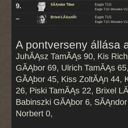
9.
SĂĄndor Tibor
Eagle T1G
Eagle T1G Weslake V12
–
Brixel LĂĄszlĂł
Eagle T1G
Eagle T1G Weslake V12
A pontverseny állása 
JuhĂĄsz TamĂĄs 90, Kis Richar
GĂĄbor 69, Ulrich TamĂĄs 65,
GĂĄbor 45, Kiss ZoltĂĄn 44,
26, Piski TamĂĄs 22, Brixel L
Babinszki GĂĄbor 6, SĂĄndor T
Norbert 0,