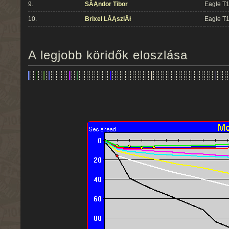
9.
SĂĄndor Tibor
Eagle T
10.
Brixel LĂĄszlĂł
Eagle T
A legjobb köridők eloszlása