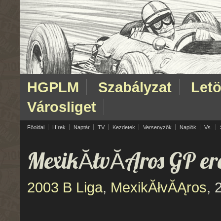
HGPLM
Szabályzat
Letö
Városliget
Főoldal
Hírek
Naptár
TV
Kezdetek
Versenyzők
Naplók
Vs.
MexikĂłvĂĄros GP e
2003 B Liga
,
MexikĂłvĂĄros
, 