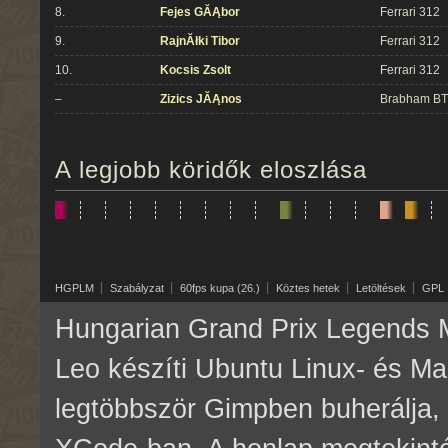
8.
Fejes GĂĄbor
Ferrari 312
9.
RajnĂłki Tibor
Ferrari 312
10.
Kocsis Zsolt
Ferrari 312
–
Zizics JĂĄnos
Brabham B
A legjobb köridők eloszlása
HGPLM
Szabályzat
60fps kupa (26.)
Köztes hetek
Letöltések
GPL
Hungarian Grand Prix Legends M
Leo készíti Ubuntu Linux- és M
legtöbbször Gimpben buherálja, 