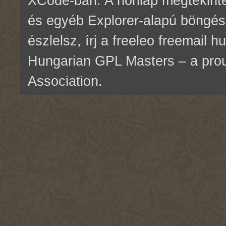
XCode-ban. A honlap megtekinté
és egyéb Explorer-alapú böngés
észlelsz, írj a freeleo freemail 
Hungarian GPL Masters – a pr
Association.