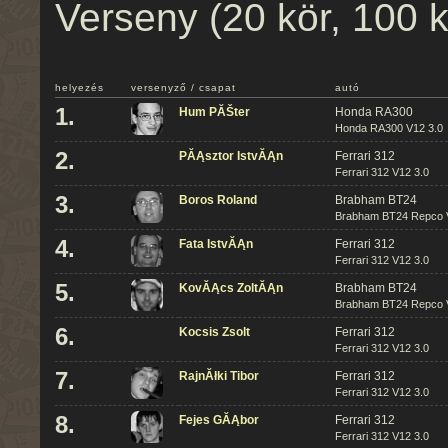
Verseny (20 kör, 100 
helyezés
versenyző / csapat
autó
1.
Hum PĂŠter
Honda RA300
Honda RA300 V12 3.0
2.
PĂĄsztor IstvĂĄn
Ferrari 312
Ferrari 312 V12 3.0
3.
Boros Roland
Brabham BT24
Brabham BT24 Repco 
4.
Fata IstvĂĄn
Ferrari 312
Ferrari 312 V12 3.0
5.
KovĂĄcs ZoltĂĄn
Brabham BT24
Brabham BT24 Repco 
6.
Kocsis Zsolt
Ferrari 312
Ferrari 312 V12 3.0
7.
RajnĂłki Tibor
Ferrari 312
Ferrari 312 V12 3.0
8.
Fejes GĂĄbor
Ferrari 312
Ferrari 312 V12 3.0