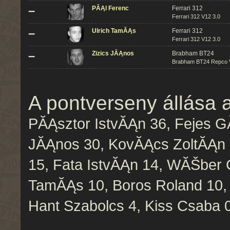
–
PĂĄl Ferenc
Ferrari 312
Ferrari 312 V12 3.0
–
Ulrich TamĂĄs
Ferrari 312
Ferrari 312 V12 3.0
–
Zizics JĂĄnos
Brabham BT24
Brabham BT24 Repco 
A pontverseny állása 
PĂĄsztor IstvĂĄn 36, Fejes GĂ
JĂĄnos 30, KovĂĄcs ZoltĂĄn 
15, Fata IstvĂĄn 14, WĂŠber 
TamĂĄs 10, Boros Roland 10, V
Hant Szabolcs 4, Kiss Csaba 0