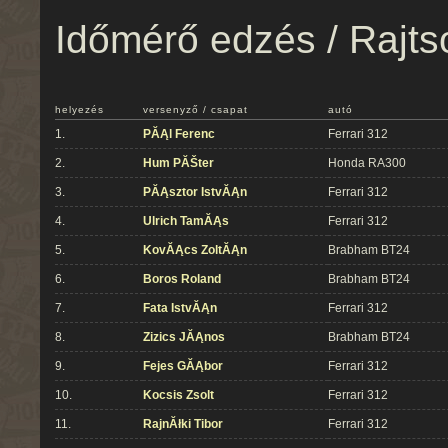
Időmérő edzés / Rajts
helyezés
versenyző / csapat
autó
1.
PĂĄl Ferenc
Ferrari 312
2.
Hum PĂŠter
Honda RA300
3.
PĂĄsztor IstvĂĄn
Ferrari 312
4.
Ulrich TamĂĄs
Ferrari 312
5.
KovĂĄcs ZoltĂĄn
Brabham BT24
6.
Boros Roland
Brabham BT24
7.
Fata IstvĂĄn
Ferrari 312
8.
Zizics JĂĄnos
Brabham BT24
9.
Fejes GĂĄbor
Ferrari 312
10.
Kocsis Zsolt
Ferrari 312
11.
RajnĂłki Tibor
Ferrari 312