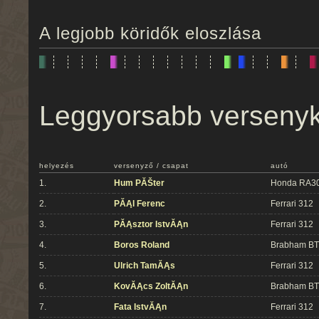
A legjobb köridők eloszlása
Leggyorsabb verseny
helyezés
versenyző / csapat
autó
1.
Hum PĂŠter
Honda RA3
2.
PĂĄl Ferenc
Ferrari 312
3.
PĂĄsztor IstvĂĄn
Ferrari 312
4.
Boros Roland
Brabham B
5.
Ulrich TamĂĄs
Ferrari 312
6.
KovĂĄcs ZoltĂĄn
Brabham B
7.
Fata IstvĂĄn
Ferrari 312