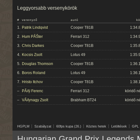
Leggyorsabb versenykörök
#
verenyző
autó
kö
1.
Patrik Lindqvist
Cooper T81B
1:34.
2.
Hum PĂŠter
Ferrari 312
1:34.
3.
Chris Darkes
Cooper T81B
1:35.
4.
Kocsis Zsolt
Lotus 49
1:35.
5.
Douglas Thomson
Cooper T81B
1:36.
6.
Boros Roland
Lotus 49
1:36.
7.
Hristo Itchov
Cooper T81B
1:38.
–
PĂĄl Ferenc
Ferrari 312
köridő n
–
VĂĄrnagy Zsolt
Brabham BT24
köridő n
HGPLM
Szabályzat
60fps kupa (26.)
Köztes hetek
Letöltések
GPL
Hungarian Grand Prix Legends M