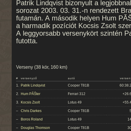
Patrik Lindqvist bizonyult a legjobbna
sorozat 2003. 03. 31.-n rendezett Br
futamán. A második helyen Hum PĂŠt
a harmadik pozíciót Kocsis Zsolt sze
A leggyorsabb versenykört szintén Pat
futotta.
Verseny (38 kör, 160 km)
#
versenyző
autó
versen
1.
Patrik Lindqvist
Cooper T81B
60:38.
2.
Hum PĂŠter
Ferrari 312
+26.
3.
Kocsis Zsolt
Lotus 49
+55.
–
Chris Darkes
Cooper T81B
–
Boros Roland
Lotus 49
14
–
Douglas Thomson
Cooper T81B
30