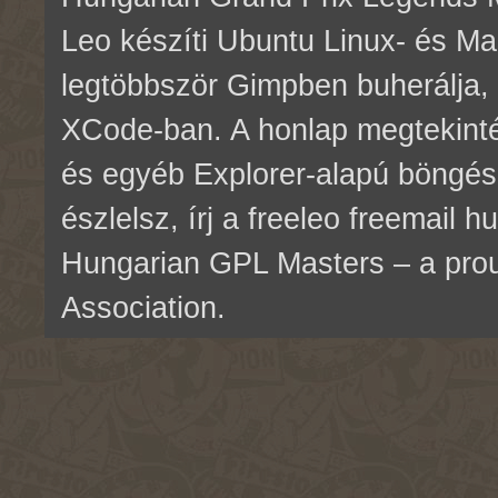
Leo készíti Ubuntu Linux- és M
legtöbbször Gimpben buherálja, 
XCode-ban. A honlap megtekinté
és egyéb Explorer-alapú böngés
észlelsz, írj a freeleo freemail 
Hungarian GPL Masters – a pr
Association.