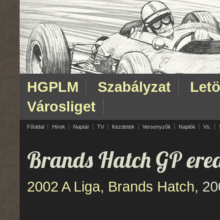
HGPLM
Szabályzat
Letö
Városliget
Főoldal
Hírek
Naptár
TV
Kezdetek
Versenyzők
Naplók
Vs.
Brands Hatch GP er
2002 A Liga
,
Brands Hatch
, 20