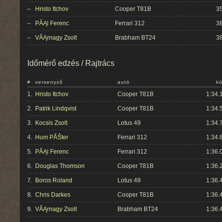
–
Hristo Itchov
Cooper T81B
35
–
PĂĄl Ferenc
Ferrari 312
38
–
VĂĄrnagy Zsolt
Brabham BT24
38
Időmérő edzés / Rajtrács
#
versenyző
autó
kö
1.
Hristo Itchov
Cooper T81B
1:34.
2.
Patrik Lindqvist
Cooper T81B
1:34.
3.
Kocsis Zsolt
Lotus 49
1:34.
4.
Hum PĂŠter
Ferrari 312
1:34.
5.
PĂĄl Ferenc
Ferrari 312
1:36.
6.
Douglas Thomson
Cooper T81B
1:36.
7.
Boros Roland
Lotus 49
1:36.
8.
Chris Darkes
Cooper T81B
1:36.
9.
VĂĄrnagy Zsolt
Brabham BT24
1:36.