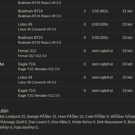
Brabham BT24 Repco V8 3.0
Brabham BT24
2
3:55.962s
31 kör
Brabham BT24 Repco V8 3.0
Lotus 49
0
0:00.000s
33 kör
Lotus 49 Cosworth V8 3.0
Brabham BT24
0
0:00.000s
33 kör
Brabham BT24 Repco V8 3.0
Ferrari 312
0
nem rajtolt el
33 kör
Ferrari 312 V12 3.0
Ąn
Eagle T1G
0
nem rajtolt el
33 kör
Eagle T1G Weslake V12 3.0
Lotus 49
0
nem rajtolt el
33 kör
Lotus 49 Cosworth V8 3.0
Eagle T1G
0
nem rajtolt el
33 kör
Eagle T1G Weslake V12 3.0
után
trik Lindqvist 25, Balogh PĂŠter 15, Hum PĂŠter 10, Csiki PĂŠter 9, WĂŠber GĂĄbo
VĂĄrnagy Zsolt 0, Dan Leach 0, Kiss Attila 0, Hristo Itchov 0, Dirk Muessener 0, Bo
ltĂĄn 0, Fata IstvĂĄn 0,