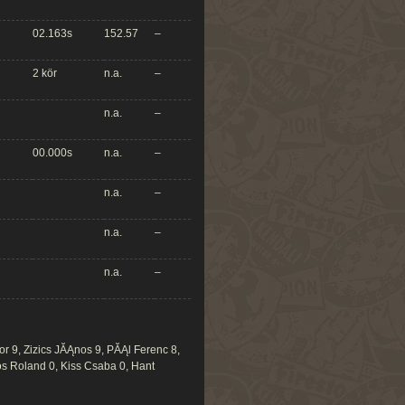
02.163s
152.57
–
2 kör
n.a.
–
n.a.
–
00.000s
n.a.
–
n.a.
–
n.a.
–
n.a.
–
r 9, Zizics JĂĄnos 9, PĂĄl Ferenc 8,
ros Roland 0, Kiss Csaba 0, Hant