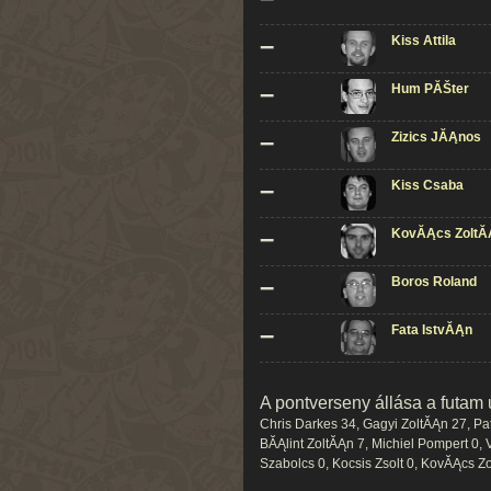
–
Kiss Attila
–
Hum PĂŠter
–
Zizics JĂĄnos
–
Kiss Csaba
–
KovĂĄcs ZoltĂ
–
Boros Roland
–
Fata IstvĂĄn
A pontverseny állása a futam 
Chris Darkes 34, Gagyi ZoltĂĄn 27, Pa
BĂĄlint ZoltĂĄn 7, Michiel Pompert 0, 
Szabolcs 0, Kocsis Zsolt 0, KovĂĄcs Zo