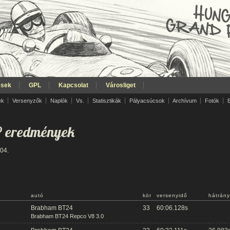
ések
GPL
Kapcsolat
Városliget
ek
Versenyzők
Naplók
Vs.
Statisztikák
Pályacsúcsok
Archívum
Fotók
P eredmények
 04.
autó
kör
versenyidő
hátrány
Brabham BT24
33
60:06.128s
Brabham BT24 Repco V8 3.0