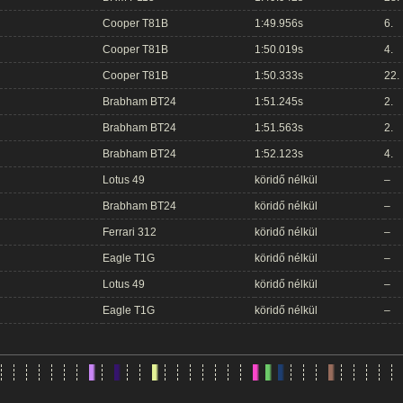
Cooper T81B
1:49.956s
6.
Cooper T81B
1:50.019s
4.
Cooper T81B
1:50.333s
22.
Brabham BT24
1:51.245s
2.
Brabham BT24
1:51.563s
2.
Brabham BT24
1:52.123s
4.
Lotus 49
köridő nélkül
–
Brabham BT24
köridő nélkül
–
Ferrari 312
köridő nélkül
–
Eagle T1G
köridő nélkül
–
Lotus 49
köridő nélkül
–
Eagle T1G
köridő nélkül
–