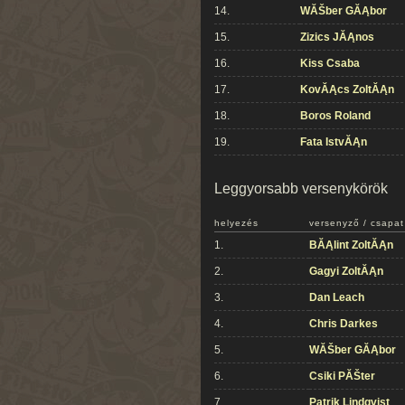
14.
WĂŠber GĂĄbor
15.
Zizics JĂĄnos
16.
Kiss Csaba
17.
KovĂĄcs ZoltĂĄn
18.
Boros Roland
19.
Fata IstvĂĄn
Leggyorsabb versenykörök
helyezés
versenyző / csapat
1.
BĂĄlint ZoltĂĄn
2.
Gagyi ZoltĂĄn
3.
Dan Leach
4.
Chris Darkes
5.
WĂŠber GĂĄbor
6.
Csiki PĂŠter
7.
Patrik Lindqvist