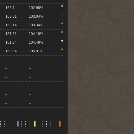
163.7
102.98%
163.61
103.04%
163.14
103.34%
161.81
104.19%
161.34
104.49%
160.54
105.01%
–
–
–
–
–
–
–
–
–
–
–
–