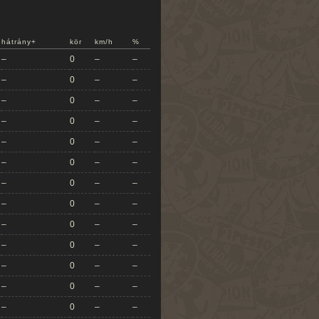
hátrány+
kör
km/h
%
–
0
–
–
–
0
–
–
–
0
–
–
–
0
–
–
–
0
–
–
–
0
–
–
–
0
–
–
–
0
–
–
–
0
–
–
–
0
–
–
–
0
–
–
–
0
–
–
–
0
–
–