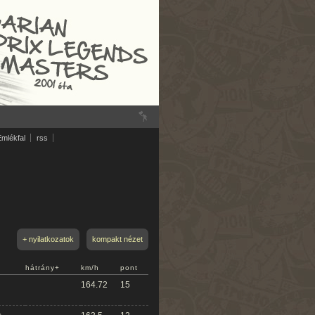
Emlékfal
rss
+ nyilatkozatok
kompakt nézet
hátrány+
km/h
pont
164.72
15