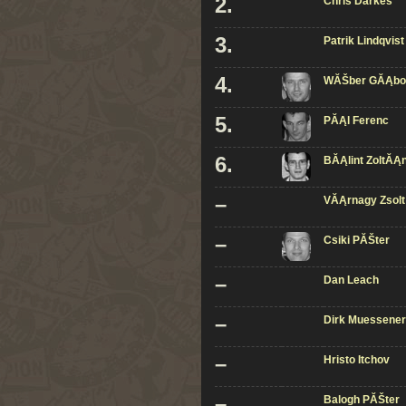
2.
Chris Darkes
3.
Patrik Lindqvist
4.
WĂŠber GĂĄbo
5.
PĂĄl Ferenc
6.
BĂĄlint ZoltĂĄ
–
VĂĄrnagy Zsolt
–
Csiki PĂŠter
–
Dan Leach
–
Dirk Muessener
–
Hristo Itchov
–
Balogh PĂŠter