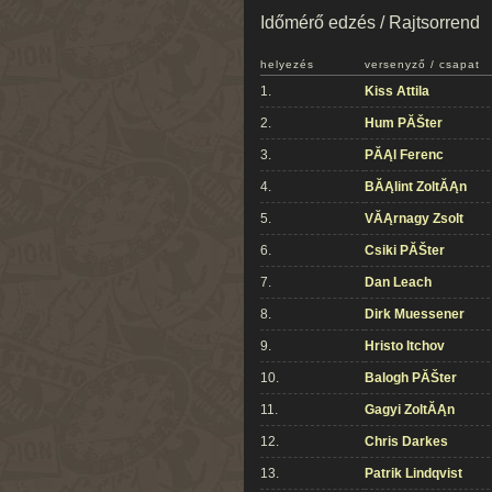
Időmérő edzés / Rajtsorrend
helyezés
versenyző / csapat
1.
Kiss Attila
2.
Hum PĂŠter
3.
PĂĄl Ferenc
4.
BĂĄlint ZoltĂĄn
5.
VĂĄrnagy Zsolt
6.
Csiki PĂŠter
7.
Dan Leach
8.
Dirk Muessener
9.
Hristo Itchov
10.
Balogh PĂŠter
11.
Gagyi ZoltĂĄn
12.
Chris Darkes
13.
Patrik Lindqvist