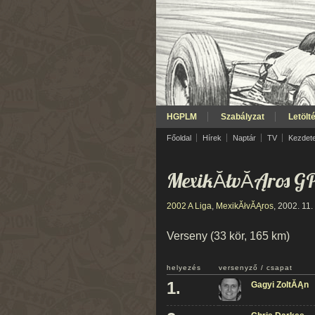
HGPLM
Szabályzat
Letölt
Főoldal
Hírek
Naptár
TV
Kezdet
MexikĂłvĂĄros G
2002 A Liga
,
MexikĂłvĂĄros
, 2002. 11.
Verseny (33 kör, 165 km)
helyezés
versenyző / csapat
1.
Gagyi ZoltĂĄn