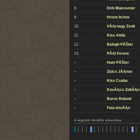
8.
Dirk Muessener
9.
Hristo Itchov
10.
VĂĄrnagy Zsolt
11.
Kiss Attila
12.
Balogh PĂŠter
13.
PĂĄl Ferenc
–
Hum PĂŠter
–
Zizics JĂĄnos
–
Kiss Csaba
–
KovĂĄcs ZoltĂĄn
–
Boros Roland
–
Fata IstvĂĄn
A legjobb köridők eloszlása