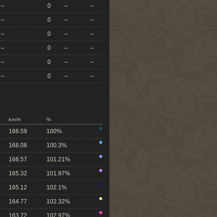
–
0
–
–
–
0
–
–
–
0
–
–
–
0
–
–
–
0
–
–
–
0
–
–
km/h
%
168.59
100%
168.08
100.3%
166.57
101.21%
165.32
101.97%
165.12
102.1%
164.77
102.32%
163.72
102.97%