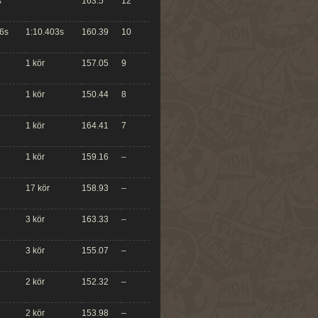
s
163.5
12
6s
1:10.403s
160.39
10
1 kör
157.05
9
1 kör
150.44
8
1 kör
164.41
7
1 kör
159.16
–
17 kör
158.93
–
3 kör
163.33
–
3 kör
155.07
–
2 kör
152.32
–
2 kör
153.98
–