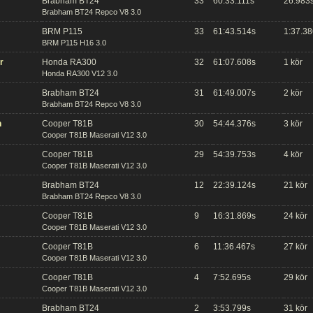
Brabham BT24
33
60:33.111s
26.983
Brabham BT24 Repco V8 3.0
BRM P115
33
61:43.514s
1:37.38
BRM P115 H16 3.0
r
Honda RA300
32
61:07.608s
1 kör
Honda RA300 V12 3.0
Brabham BT24
31
61:49.007s
2 kör
Brabham BT24 Repco V8 3.0
n
Cooper T81B
30
54:44.376s
3 kör
Cooper T81B Maserati V12 3.0
Cooper T81B
29
54:39.753s
4 kör
Cooper T81B Maserati V12 3.0
Brabham BT24
12
22:39.124s
21 kör
Brabham BT24 Repco V8 3.0
Cooper T81B
9
16:31.869s
24 kör
Cooper T81B Maserati V12 3.0
Cooper T81B
6
11:36.467s
27 kör
Cooper T81B Maserati V12 3.0
Cooper T81B
4
7:52.695s
29 kör
Cooper T81B Maserati V12 3.0
Brabham BT24
2
3:53.799s
31 kör