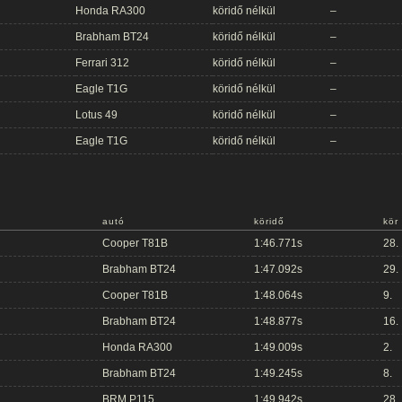
Honda RA300
köridő nélkül
–
Brabham BT24
köridő nélkül
–
Ferrari 312
köridő nélkül
–
Eagle T1G
köridő nélkül
–
Lotus 49
köridő nélkül
–
Eagle T1G
köridő nélkül
–
autó
köridő
kör
Cooper T81B
1:46.771s
28.
Brabham BT24
1:47.092s
29.
Cooper T81B
1:48.064s
9.
Brabham BT24
1:48.877s
16.
Honda RA300
1:49.009s
2.
Brabham BT24
1:49.245s
8.
BRM P115
1:49.942s
28.