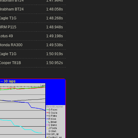
Brabham BT24
1:47.984s
Brabham BT24
1:48.058s
Eagle T1G
1:48.268s
BRM P115
1:48.948s
Lotus 49
1:49.198s
Honda RA300
1:49.538s
Eagle T1G
1:50.919s
Cooper T81B
1:50.952s