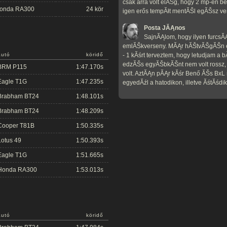
csak arra volt elĂŠg, hogy 2 mp-en be
onda RA300
24 kör
igen erős tempĂłt mentĂŠl egĂŠsz ve
Posta JĂĄnos
SajnĂĄlom, hogy ilyen furcsĂĄ
emlĂŠkverseny. MĂĄr hĂŠtvĂŠgĂŠn el
- 1 kĂśrt terveztem, hogy letudjam a b
autó
köridő
edzĂŠs egyĂŠbkĂŠnt nem volt rossz, v
BRM P115
1:47.170s
volt. AztĂĄn pĂĄr kĂśr Benő ĂŠs BxL 
Eagle T1G
1:47.235s
egyedĂźl a hatodikon, illetve ĂśtĂśdik
Brabham BT24
1:48.101s
Brabham BT24
1:48.209s
Cooper T81B
1:50.335s
Lotus 49
1:50.393s
Eagle T1G
1:51.665s
Honda RA300
1:53.013s
autó
köridő