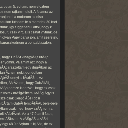
tart utan 5. voltam, nem eloztem
ez nem rajtam mulott. A futamra az
ranjon el a motorom az elso
adultan futottam le a maradek 30 kort
unk, igy fuggetlenul attol, hogy ki
sult, csak virtualis csatat vivtunk, de
m olyan Papy palya jon, amit szeretek,
zakapaszkodnom a ponttablazaton.
, hogy 1 hĂŠt kihagyĂĄs utĂĄn
lenyomni. Valamint azt, hogy a
ĂłrĂĄt araszoltam egy dugĂłban az
dtan Ăźltem neki, gondoltam
ĄbĂŠ ennyi is tĂśrtĂŠnt. Az
len, ĂśrĂźltem, hogy GabĂłtĂłl,
AztĂĄn persze kiderĂźlt, hogy ez csak
tt voltak mĂśgĂśttem. MĂŠg Ă­gy is
rsze csak Gergő ĂŠs Ricsi
Ă­rtam GabĂł tempĂłjĂĄt, bele-bele
ĂĄttam csak meg, hogy szĂĄmomra
t kĂśztĂźnk. Az a 47.9 amit futott,
m lĂŠtezett. A vĂŠgĂŠt azĂŠrt
 egy 48.0 nĂĄlam is kijĂśtt, de ez