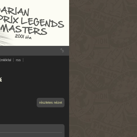
Emlékfal
rss
k
részletes nézet