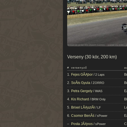
Verseny (30 kör, 200 km)
#
versenyző
a
1.
Fejes GĂĄbor
/
B
2 Laps
2.
SoĂłs Gyula
/
B
ZORRO
3.
Petra Gergely
/
E
IMAS
4.
Kis Richard
/
B
BRM Only
5.
Brixel LĂĄszlĂł
/
L
LF
6.
Csomor BenĂś
/
E
sPower
–
Posta JĂĄnos
/
C
sPower