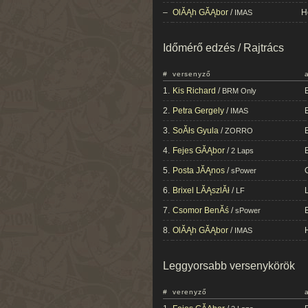
–
OlĂĄh GĂĄbor
/
H
IMAS
Időmérő edzés / Rajtrács
#
versenyző
1.
Kis Richard
/
BRM Only
2.
Petra Gergely
/
IMAS
3.
SoĂłs Gyula
/
ZORRO
4.
Fejes GĂĄbor
/
2 Laps
5.
Posta JĂĄnos
/
sPower
6.
Brixel LĂĄszlĂł
/
LF
7.
Csomor BenĂś
/
sPower
8.
OlĂĄh GĂĄbor
/
IMAS
Leggyorsabb versenykörök
#
verenyző