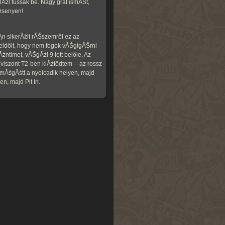
lĂźl fussak be. Nagy grat ismĂŠt,
rsenyen!
n sikerĂźlt rĂŠszemről ez az
dőlt, hogy nem fogok vĂŠgigĂŠrni -
Ăźntimet, vĂŠgĂźl 9 lett belőle. Az
iszont T2-ben kiĂźtődtem -- az rossz
mĂśgĂśtt a nyolcadik helyen, majd
en, majd Pit In.