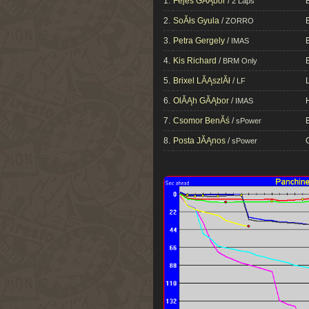
1.
Fejes GĂĄbor
/
2 Laps
2.
SoĂłs Gyula
/
ZORRO
3.
Petra Gergely
/
IMAS
4.
Kis Richard
/
BRM Only
5.
Brixel LĂĄszlĂł
/
LF
6.
OlĂĄh GĂĄbor
/
IMAS
7.
Csomor BenĂś
/
sPower
8.
Posta JĂĄnos
/
sPower