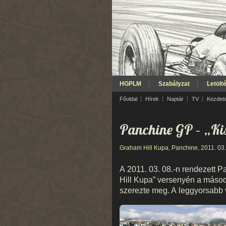
HGPLM
Szabályzat
Letölt
Főoldal
Hírek
Naptár
TV
Kezdet
Panchine GP – „K
Graham Hill Kupa
,
Panchine
, 2011. 03.
A 2011. 03. 08.-n rendezett P
Hill Kupa” versenyén a másod
szerezte meg. A leggyorsabb v