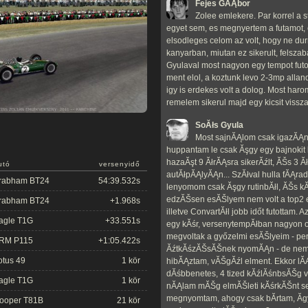
Fejes GĂĄbor
Zolee emlekere. Par korrel a s
egyet sem, es megnyertem a futamot, 
elsodleges celom az volt, hogy ne dur
kanyarban, miutan ez sikerult, felszab
Gyulaval most nagyon egy tempot futott
ment elol, a koztunk levo 2-3mp allando
igy is erdekes volt a dolog. Most haro
remelem sikerul majd egy kicsit viss
SoĂłs Gyula
Most sajnĂĄlom csak igazĂĄn
huppantam le csak Ăşgy egy bajnokit 
hazaĂşt 9 ĂłrĂĄsra sikerĂźlt, ĂŠs 3 
utó
versenyidő
autĂłpĂĄlyĂĄn... SzĂłval hulla fĂĄra
rabham BT24
54:39.532s
lenyomom csak Ăşgy rutinbĂłl, ĂŠs kĂ
edzĂŠsen esĂŠlyem nem volt a top2 el
rabham BT24
+1.968s
illetve ConvartĂłl jobb időt futottam. 
agle T1G
+33.551s
egy kĂśr, versenytempĂłban nagyon o
megvoltak a győzelmi esĂŠlyeim - pe
RM P115
+1:05.422s
ĂźtkĂśzĂŠsĂŠnek nyomĂĄn - de nem b
otus 49
1 kör
hibĂĄztam, vĂŠgĂźl elment. Ekkor l
dĂśbbenetes, 4 tized kĂźlĂśnbsĂŠg vol
agle T1G
1 kör
nĂĄlam mĂŠg elmĂŠleti kĂśrkĂŠnt se
megnyomtam, ahogy csak bĂ­rtam, Ă­gy
ooper T81B
21 kör