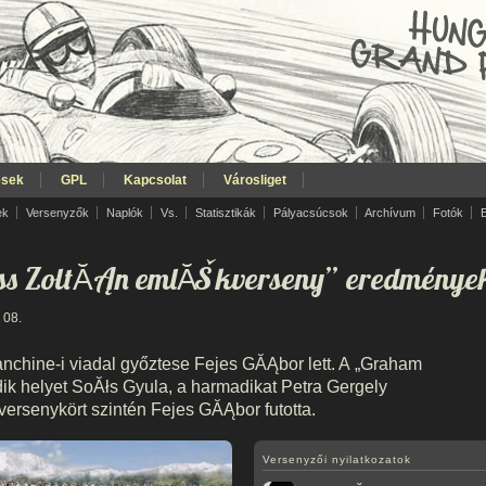
ések
GPL
Kapcsolat
Városliget
ek
Versenyzők
Naplók
Vs.
Statisztikák
Pályacsúcsok
Archívum
Fotók
iss ZoltĂĄn emlĂŠkverseny” eredménye
 08.
anchine-i viadal győztese Fejes GĂĄbor lett. A „Graham
ik helyet SoĂłs Gyula, a harmadikat Petra Gergely
ersenykört szintén Fejes GĂĄbor futotta.
Versenyzői nyilatkozatok