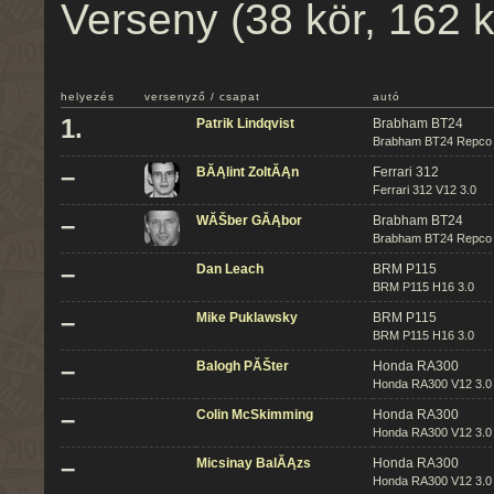
Verseny (38 kör, 162 
helyezés
versenyző / csapat
autó
1.
Patrik Lindqvist
Brabham BT24
Brabham BT24 Repco 
–
BĂĄlint ZoltĂĄn
Ferrari 312
Ferrari 312 V12 3.0
–
WĂŠber GĂĄbor
Brabham BT24
Brabham BT24 Repco 
–
Dan Leach
BRM P115
BRM P115 H16 3.0
–
Mike Puklawsky
BRM P115
BRM P115 H16 3.0
–
Balogh PĂŠter
Honda RA300
Honda RA300 V12 3.0
–
Colin McSkimming
Honda RA300
Honda RA300 V12 3.0
–
Micsinay BalĂĄzs
Honda RA300
Honda RA300 V12 3.0