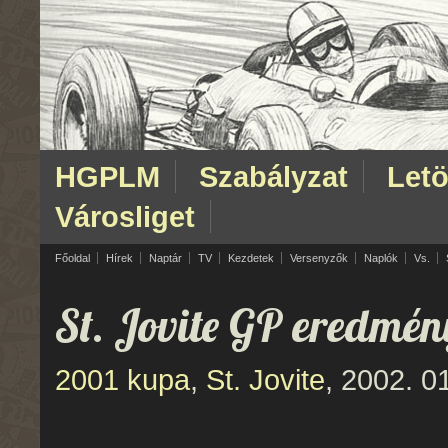
HGPLM
Szabályzat
Letö
Városliget
Főoldal
Hírek
Naptár
TV
Kezdetek
Versenyzők
Naplók
Vs.
St. Jovite GP eredmé
2001 kupa
,
St. Jovite
, 2002. 01