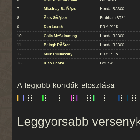
7.
Micsinay BalĂĄzs
Honda RA300
8.
Ăles GĂĄbor
Brabham BT24
9.
Dan Leach
BRM P115
10.
Colin McSkimming
Honda RA300
11.
Balogh PĂŠter
Honda RA300
12.
Mike Puklawsky
BRM P115
13.
Kiss Csaba
Lotus 49
A legjobb köridők eloszlása
Leggyorsabb verseny