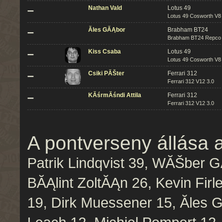
–
Nathan Vald
Lotus 49
Lotus 49 Cosworth V8
–
Ăles GĂĄbor
Brabham BT24
Brabham BT24 Repco 
–
Kiss Csaba
Lotus 49
Lotus 49 Cosworth V8
–
Csiki PĂŠter
Ferrari 312
Ferrari 312 V12 3.0
–
KĂśrmĂśndi Attila
Ferrari 312
Ferrari 312 V12 3.0
A pontverseny állása 
Patrik Lindqvist 39, WĂŠber 
BĂĄlint ZoltĂĄn 26, Kevin Firl
19, Dirk Muessener 15, Ăles 