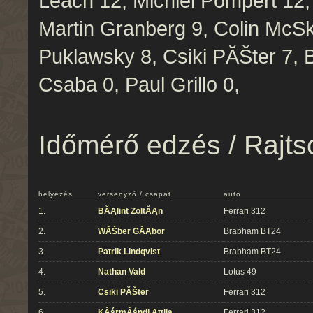
Leach 12, Michiel Pompert 12,
Martin Granberg 9, Colin McSk
Puklawsky 8, Csiki PĂŠter 7, 
Csaba 0, Paul Grillo 0,
Időmérő edzés / Rajts
helyezés
versenyző / csapat
autó
1.
BĂĄlint ZoltĂĄn
Ferrari 312
2.
WĂŠber GĂĄbor
Brabham BT24
3.
Patrik Lindqvist
Brabham BT24
4.
Nathan Vald
Lotus 49
5.
Csiki PĂŠter
Ferrari 312
6.
KĂśrmĂśndi Attila
Ferrari 312