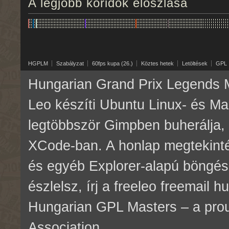
A legjobb köridők eloszlása
HGPLM
Szabályzat
60fps kupa (26.)
Köztes hetek
Letöltések
GPL
Hungarian Grand Prix Legends M
Leo készíti Ubuntu Linux- és M
legtöbbször Gimpben buherálja, 
XCode-ban. A honlap megtekinté
és egyéb Explorer-alapú böngés
észlelsz, írj a freeleo freemail 
Hungarian GPL Masters – a pr
Association.