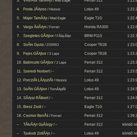
3.
VĂśrĂśs TamĂĄs
/
Ferrari 312
1:21.
Mad Eagle
4.
Posta JĂĄnos
/
Lotus 49
1:22.
Historic
5.
Majer TamĂĄs
/
Eagle T1G
1:22.
Mad Eagle
6.
Varga ĂdĂĄm
/
Honda RA300
1:22.
Ferrari
7.
Szegletes GĂĄbor
/
BRM P115
1:22.
FĂĄcĂĄn
8.
SoĂłs Gyula
/
Cooper T81B
1:23.
ZORRO
9.
Fejes GĂĄbor
/
Cooper T81B
1:23.
2 Laps
10.
Babinszki GĂĄbor
/
Ferrari 312
1:23.
2 Laps
11.
Szeredi Norbert
/
Ferrari 312
1:23.
–
12.
PorcziĂł LĂĄszlĂł
/
Lotus 49
1:23.
Historic
13.
SoĂłs GĂĄbor
/
Lotus 49
1:24.
TornĂĄdĂł
14.
SĂĄrai RĂłbert
/
Ferrari 312
1:24.
–
15.
Biesz Zsolt
/
Eagle T1G
1:27.
–
16.
Csomor BenĂś
/
Ferrari 312
1:28.
Ferrari
–
TĂłvĂĄri GyĂśrgy
/
Ferrari 312
köridő n
–
–
Tyukodi ZoltĂĄn
/
Lotus 49
köridő n
–