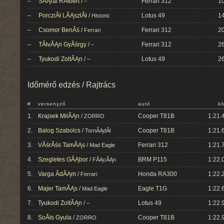
–
SĂĄrai RĂłbert
/
Ferrari 312
10
–
–
PorcziĂł LĂĄszlĂł
/
Lotus 49
14
Historic
–
Csomor BenĂś
/
Ferrari 312
20
Ferrari
–
TĂłvĂĄri GyĂśrgy
/
Ferrari 312
26
–
–
Tyukodi ZoltĂĄn
/
Lotus 49
26
–
Időmérő edzés / Rajtrács
#
versenyző
autó
kö
1.
Krajsek MilĂĄn
/
Cooper T81B
1:21.
ZORRO
2.
Balog Szabolcs
/
Cooper T81B
1:21.
TornĂĄdĂł
3.
VĂśrĂśs TamĂĄs
/
Ferrari 312
1:21.
Mad Eagle
4.
Szegletes GĂĄbor
/
BRM P115
1:22.
FĂĄcĂĄn
5.
Varga ĂdĂĄm
/
Honda RA300
1:22.
Ferrari
6.
Majer TamĂĄs
/
Eagle T1G
1:22.
Mad Eagle
7.
Tyukodi ZoltĂĄn
/
Lotus 49
1:22.
–
8.
SoĂłs Gyula
/
Cooper T81B
1:22.
ZORRO