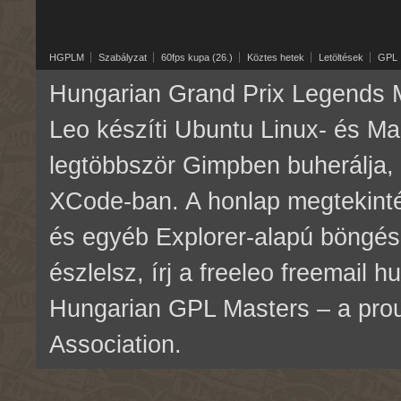
HGPLM
Szabályzat
60fps kupa (26.)
Köztes hetek
Letöltések
GPL
Hungarian Grand Prix Legends M
Leo készíti Ubuntu Linux- és M
legtöbbször Gimpben buherálja, 
XCode-ban. A honlap megtekinté
és egyéb Explorer-alapú böngés
észlelsz, írj a freeleo freemail 
Hungarian GPL Masters – a pr
Association.