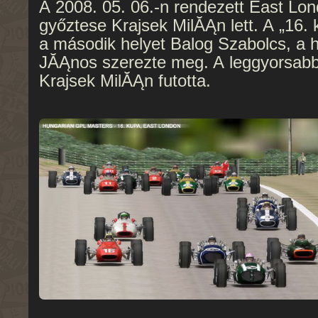
A 2008. 05. 06.-n rendezett East Lon
győztese Krajsek MilĂĄn lett. A „16.
a második helyet Balog Szabolcs, a 
JĂĄnos szerezte meg. A leggyorsabb
Krajsek MilĂĄn futotta.