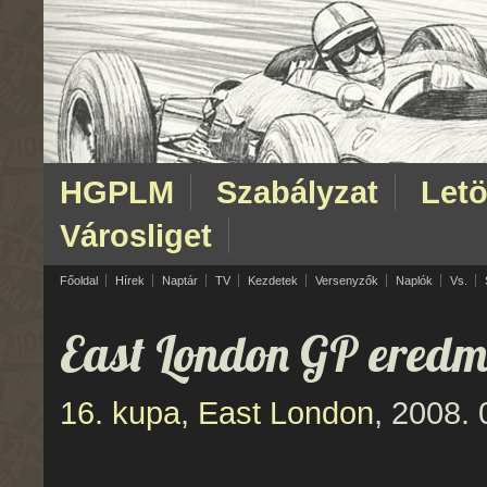
HGPLM
Szabályzat
Letö
Városliget
Főoldal
Hírek
Naptár
TV
Kezdetek
Versenyzők
Naplók
Vs.
East London GP ered
16. kupa
,
East London
, 2008. 