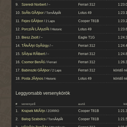
9.
Szeredi Norbert
/
Ferrari 312
1:23.
–
10.
SoĂłs GĂĄbor
/
Lotus 49
1:23.
TornĂĄdĂł
11.
Fejes GĂĄbor
/
Cooper T81B
1:23.
2 Laps
12.
PorcziĂł LĂĄszlĂł
/
Lotus 49
1:23.
Historic
13.
Biesz Zsolt
/
Eagle T1G
1:24.
–
14.
TĂłvĂĄri GyĂśrgy
/
Ferrari 312
1:24.
–
15.
SĂĄrai RĂłbert
/
Ferrari 312
1:24.
–
16.
Csomor BenĂś
/
Ferrari 312
1:26.
Ferrari
17.
Babinszki GĂĄbor
/
Ferrari 312
köridő n
2 Laps
18.
Posta JĂĄnos
/
Lotus 49
köridő n
Historic
Leggyorsabb versenykörök
#
verenyző
autó
kö
1.
Krajsek MilĂĄn
/
Cooper T81B
1:21.
ZORRO
2.
Balog Szabolcs
/
Cooper T81B
1:21.
TornĂĄdĂł