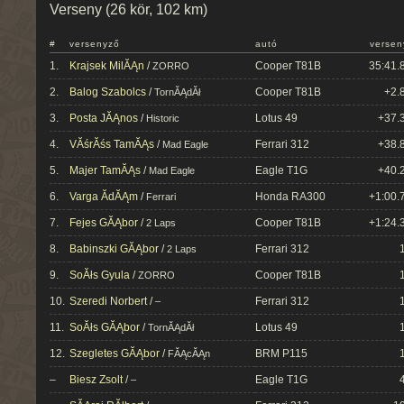
Verseny (26 kör, 102 km)
#
versenyző
autó
versen
1.
Krajsek MilĂĄn
/
Cooper T81B
35:41.
ZORRO
2.
Balog Szabolcs
/
Cooper T81B
+2.
TornĂĄdĂł
3.
Posta JĂĄnos
/
Lotus 49
+37.
Historic
4.
VĂśrĂśs TamĂĄs
/
Ferrari 312
+38.
Mad Eagle
5.
Majer TamĂĄs
/
Eagle T1G
+40.
Mad Eagle
6.
Varga ĂdĂĄm
/
Honda RA300
+1:00.
Ferrari
7.
Fejes GĂĄbor
/
Cooper T81B
+1:24.
2 Laps
8.
Babinszki GĂĄbor
/
Ferrari 312
2 Laps
9.
SoĂłs Gyula
/
Cooper T81B
ZORRO
10.
Szeredi Norbert
/
Ferrari 312
–
11.
SoĂłs GĂĄbor
/
Lotus 49
TornĂĄdĂł
12.
Szegletes GĂĄbor
/
BRM P115
FĂĄcĂĄn
–
Biesz Zsolt
/
Eagle T1G
–