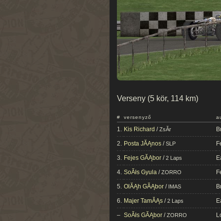
Verseny (5 kör, 114 km)
#
versenyző
a
1.
Kis Richard
/
B
ZsĂ­r
2.
Posta JĂĄnos
/
F
SLP
3.
Fejes GĂĄbor
/
E
2 Laps
4.
SoĂłs Gyula
/
F
ZORRO
5.
OlĂĄh GĂĄbor
/
B
IMAS
6.
Majer TamĂĄs
/
E
2 Laps
–
SoĂłs GĂĄbor
/
L
ZORRO