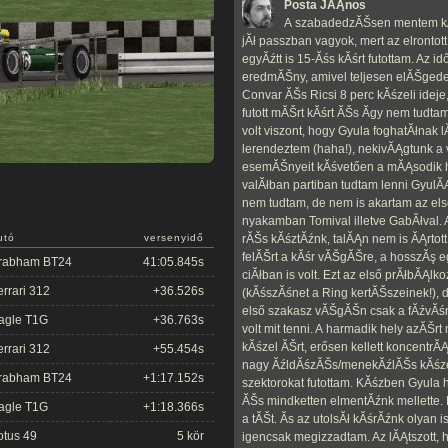
Posta JĂĄnos
A szabadedzĂŠsen mentem kĂ
jĂł passzban vagyok, mert az elrontott 
egyĂźtt is 15-Ăśs kĂśrt futottam. Az 
eredmĂŠny, amivel teljesen elĂŠgedett 
Convar ĂŠs Ricsi 8 perc kĂśzeli ideje
futott mĂŠrt kĂśrt ĂŠs Ă­gy nem tudta
volt viszont, hogy Gyula foghatĂłnak l
lerendeztem (haha!), nekivĂĄgtunk a 
esemĂŠnyeit kĂśvetően a mĂĄsodik 
valĂłban partiban tudtam lenni Gyul
nem tudtam, de nem is akartam az első
nyakamban Tomival illetve GabĂłval. A
rĂŠs kĂśztĂźnk, talĂĄn nem is ĂĄrtot
utó
versenyidő
felĂŠrt a kĂśr vĂŠgĂŠre, a hosszĂş
rabham BT24
41:05.845s
ciĂłban is volt. Ezt az első prĂłbĂĄ
errari 312
+36.526s
(kĂśszĂśnet a Ring kertĂŠszeinek!),
első szakasz vĂŠgĂŠn csak a fĂźvĂśn 
agle T1G
+36.763s
volt mit tenni. A harmadik hely azĂŠ
kĂśzel ĂŠrt, erősen kellett koncentrĂĄ
errari 312
+55.454s
nagy ĂźldĂśzĂŠs/menekĂźlĂŠs kĂśze
rabham BT24
+1:17.152s
szektorokat futottam. KĂśzben Gyula
ĂŠs mindketten elmentĂźnk mellette.
agle T1G
+1:18.366s
a tĂŠt. Ăs az utolsĂł kĂśrĂźnk olyan
otus 49
5 kör
igencsak megizzadtam. Az lĂĄtszott,