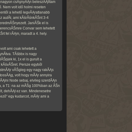
n nagyon csĂşnyĂĄn beleszĂĄlltam
ő. Nem volt idő holmi reseten
entől a lehető legvĂĄratlanabb
az autĂł, ami kĂśrĂśnkĂŠnt 3-4
eredmĂŠnyezett. JaniĂŠk el is
erencsĂŠmre Convar sem lehetett
rt fel rĂĄm, maradt a 4. hely.
volt ami csak lehetett a
mĂ­tva. TĂśbbx is nagy
ĂŠpjek ki, 1x el is gurult a
 kĂśvĂŠret. Persze egyből
tmĂĄr vĂŠgleg egy nagy rakĂĄs
tossĂĄg, volt hogy mĂĄr annyira
ĂĄlni Node sebaj, elvileg szerdĂĄn
a, a T1: na az mĂŠg 100%ban az ĂŠn
lt, dehĂĄt ez van. Mindenesetre
lező“ egy kudarcot, mĂĄr ami a