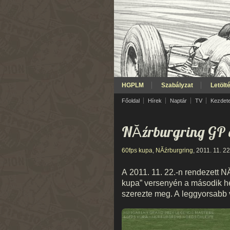
HGPLM
Szabályzat
Letölt
Főoldal
Hírek
Naptár
TV
Kezdet
NĂźrburgring GP
60fps kupa
,
NĂźrburgring
, 2011. 11. 22
A 2011. 11. 22.-n rendezett NĂ
kupa” versenyén a második h
szerezte meg. A leggyorsabb v