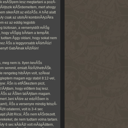
ok esĂŠlyem lesz megtartani a pozĂ­
 lĂĄtszik kiĂŠrdemeltem, mert ahogy
 sikerĂźlt az előzĂŠs. A hĂ­d alatt
Ąr csak az utolsĂł kombinĂĄciĂłra
szem ez az eddig legjobb
g biztosan, a versenyidőt mĂŠg
, hogy vĂŠgig bĂ­rtam a tempĂłt.
 tudtam Ăşgy oldani, hogy sokat nem
mhez ĂŠs a leggyorsabb kĂśrhĂśz!
senyt! GabĂłnak kĂźlĂśn!
s, meg nem is. Ilyen kevĂŠs
em semmit, emiatt ĂśrĂźlhetnĂŠk.
de rengeteg hibĂĄm volt, szĂłval
leptem magam egy stabil 8:12-vel,
ĂĄne: ĂŠn is elfĂŠkeztem picit,
lĂĄttam, hogy előttem baj lesz.
et ĂŠs az ĂŠlen talĂĄltam magam.
mert Jani kĂśre az edzĂŠsen is
tam!), ĂŠs a versenyre mindig felszĂ­
źlt odatenni, volt is 3-4 sec
jd jĂśtt Ricsi, ĂŠs nem kĂŠrdezett.
rekeket, de nem tudtam volna tartani.
Ąr 6 sec kĂśrĂźl volt mĂśgĂśttem,