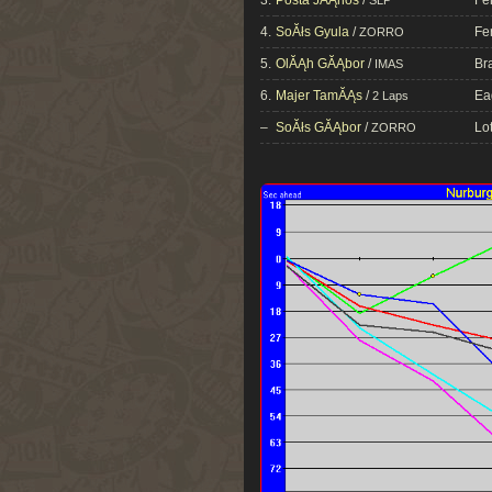
3.
Posta JĂĄnos
/
Fe
SLP
4.
SoĂłs Gyula
/
Fe
ZORRO
5.
OlĂĄh GĂĄbor
/
Br
IMAS
6.
Majer TamĂĄs
/
Ea
2 Laps
–
SoĂłs GĂĄbor
/
Lo
ZORRO