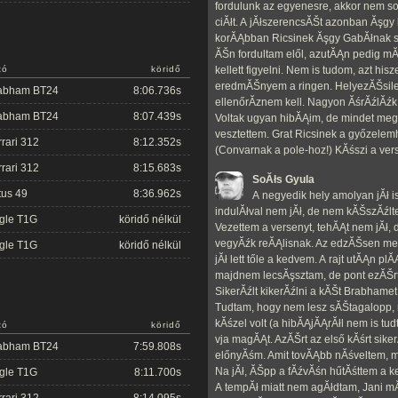
fordulunk az egyenesre, akkor nem s
ciĂłt. A jĂłszerencsĂŠt azonban Ăşgy
korĂĄbban Ricsinek Ăşgy GabĂłnak sem
ĂŠn fordultam elől, azutĂĄn pedig mĂ
kellett figyelni. Nem is tudom, azt hi
tó
köridő
eredmĂŠnyem a ringen. HelyezĂŠsile
abham BT24
8:06.736s
ellenőrĂ­znem kell. Nagyon ĂśrĂźlĂźk
abham BT24
8:07.439s
Voltak ugyan hibĂĄim, de mindet meg
vesztettem. Grat Ricsinek a győzele
rrari 312
8:12.352s
(Convarnak a pole-hoz!) KĂśszi a ver
rrari 312
8:15.683s
SoĂłs Gyula
tus 49
8:36.962s
A negyedik hely amolyan jĂł i
indulĂłval nem jĂł, de nem kĂŠszĂźlt
gle T1G
köridő nélkül
Vezettem a versenyt, tehĂĄt nem jĂł, 
vegyĂźk reĂĄlisnak. Az edzĂŠsen meg
gle T1G
köridő nélkül
jĂł lett tőle a kedvem. A rajt utĂĄn pl
majdnem lecsĂşsztam, de pont ezĂŠrt 
SikerĂźlt kikerĂźlni a kĂŠt Brabham
Tudtam, hogy nem lesz sĂŠtagalopp, 
kĂśzel volt (a hibĂĄjĂĄrĂłl nem is tud
tó
köridő
vja magĂĄt. AzĂŠrt az első kĂśrt sikerĂ
abham BT24
7:59.808s
előnyĂśm. Amit tovĂĄbb nĂśveltem, ma
Na jĂł, ĂŠpp a fĂźvĂśn hűtĂśttem a ke
gle T1G
8:11.700s
A tempĂł miatt nem agĂłdtam, Jani mĂ