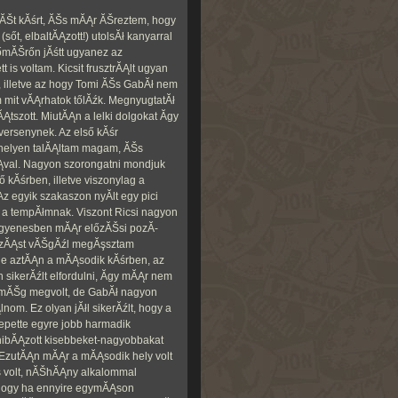
Št kĂśrt, ĂŠs mĂĄr ĂŠreztem, hogy
(sőt, elbaltĂĄzott!) utolsĂł kanyarral
időmĂŠrőn jĂśtt ugyanez az
is voltam. Kicsit frusztrĂĄlt ugyan
, illetve az hogy Tomi ĂŠs GabĂł nem
m mit vĂĄrhatok tőlĂźk. MegnyugtatĂł
ĂĄtszott. MiutĂĄn a lelki dolgokat Ă­gy
versenynek. Az első kĂśr
helyen talĂĄltam magam, ĂŠs
ĂĄval. Nagyon szorongatni mondjuk
 kĂśrben, illetve viszonylag a
z egyik szakaszon nyĂ­lt egy pici
t a tempĂłmnak. Viszont Ricsi nagyon
 egyenesben mĂĄr előzĂŠsi pozĂ­
lkozĂĄst vĂŠgĂźl megĂşsztam
 de aztĂĄn a mĂĄsodik kĂśrben, az
sikerĂźlt elfordulni, Ă­gy mĂĄr nem
rt mĂŠg megvolt, de GabĂł nagyon
lnom. Ez olyan jĂłl sikerĂźlt, hogy a
pette egyre jobb harmadik
 hibĂĄzott kisebbeket-nagyobbakat
 EzutĂĄn mĂĄr a mĂĄsodik hely volt
 is volt, nĂŠhĂĄny alkalommal
 hogy ha ennyire egymĂĄson