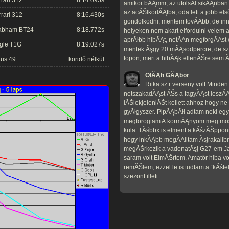
rrari 312
8:14.095s
amikor bĂĄmm, az utolsĂł sikĂĄnba
az acĂŠlkorlĂĄtba, oda lett a jobb els
rrari 312
8:16.430s
gondolkodni, mentem tovĂĄbb, de inn
abham BT24
8:18.772s
helyeken nem akart elfordulni velem 
aprĂłbb hibĂĄt, netĂĄn megforgĂĄst 
gle T1G
8:19.027s
mentek Ăşgy 20 mĂĄsodpercre, de sz
topon, mert a hibĂĄk ellenĂŠre sem ĂŠ
tus 49
köridő nélkül
OlĂĄh GĂĄbor
Ritka sz.r verseny volt Minden 
netszakadĂĄst ĂŠs a fagyĂĄst leszĂĄ
lĂŠlekjelenlĂŠt kellett ahhoz hogy ne l
gyĂłgyszer. PipĂĄbĂłl adtam neki egy
megforogtam A kormĂĄnyom meg mos
kula. TĂśbbx is elment a kĂśzĂŠppon
hogy inkĂĄbb megĂĄlltam Ăşjrakalibr
megĂŠrkezik a vadonatĂşj G27-em J
saram volt ElmĂŠrtem. Amatőr hiba vo
remĂŠlem, ezzel le is tudtam a “kĂśte
szezont illeti