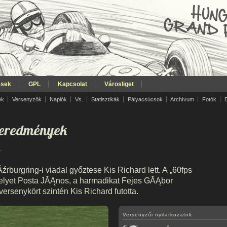
ések
GPL
Kapcsolat
Városliget
ek
Versenyzők
Naplók
Vs.
Statisztikák
Pályacsúcsok
Archívum
Fotók
 eredmények
.
źrburgring-i viadal győztese Kis Richard lett. A „60fps
elyet Posta JĂĄnos, a harmadikat Fejes GĂĄbor
ersenykört szintén Kis Richard futotta.
Versenyzői nyilatkozatok