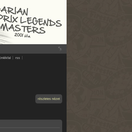
Emlékfal
rss
részletes nézet