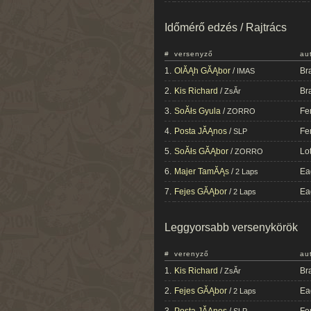
Időmérő edzés / Rajtrács
#
versenyző
au
1.
OlĂĄh GĂĄbor
/
Br
IMAS
2.
Kis Richard
/
Br
ZsĂ­r
3.
SoĂłs Gyula
/
Fe
ZORRO
4.
Posta JĂĄnos
/
Fe
SLP
5.
SoĂłs GĂĄbor
/
Lo
ZORRO
6.
Majer TamĂĄs
/
Ea
2 Laps
7.
Fejes GĂĄbor
/
Ea
2 Laps
Leggyorsabb versenykörök
#
verenyző
au
1.
Kis Richard
/
Br
ZsĂ­r
2.
Fejes GĂĄbor
/
Ea
2 Laps