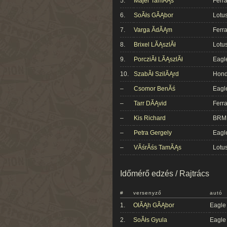
5.
Majer TamĂĄs
Ferra
6.
SoĂłs GĂĄbor
Lotu
7.
Varga ĂdĂĄm
Ferra
8.
Brixel LĂĄszlĂł
Lotu
9.
PorcziĂł LĂĄszlĂł
Eagl
10.
SzabĂł SzilĂĄrd
Hon
–
Csomor BenĂś
Eagl
–
Tarr DĂĄvid
Ferra
–
Kis Richard
BRM
–
Petra Gergely
Eagl
–
VĂśrĂśs TamĂĄs
Lotu
Időmérő edzés / Rajtrács
#
versenyző
autó
1.
OlĂĄh GĂĄbor
Eagle
2.
SoĂłs Gyula
Eagle