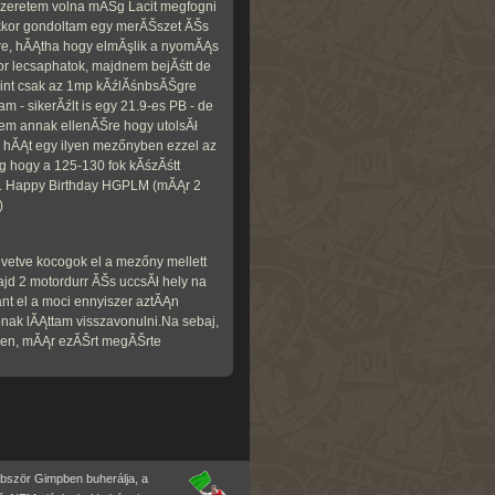
 szeretem volna mĂŠg Lacit megfogni
akkor gondoltam egy merĂŠszet ĂŠs
re, hĂĄtha hogy elmĂşlik a nyomĂĄs
r lecsaphatok, majdnem bejĂśtt de
gint csak az 1mp kĂźlĂśnbsĂŠgre
m - sikerĂźlt is egy 21.9-es PB - de
em annak ellenĂŠre hogy utolsĂł
e hĂĄt egy ilyen mezőnyben ezzel az
eg hogy a 125-130 fok kĂśzĂśtt
l. Happy Birthday HGPLM (mĂĄr 2
)
nevetve kocogok el a mezőny mellett
d 2 motordurr ĂŠs uccsĂł hely na
nt el a moci ennyiszer aztĂĄn
ak lĂĄttam visszavonulni.Na sebaj,
rben, mĂĄr ezĂŠrt megĂŠrte
bbször Gimpben buherálja, a