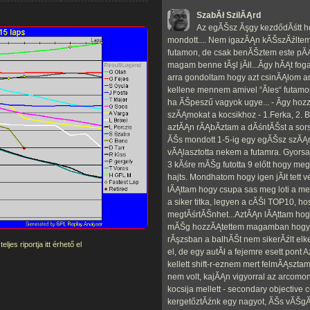
SzabĂł SzilĂĄrd
Az egĂŠsz Ăşgy kezdődĂśtt ho
mondott.... Nem igazĂĄn kĂŠszĂźltem 
futamon, de csak benĂŠztem este pĂĄ
magam benne tĂşl jĂłl...Ă­gy hĂĄt fog
arra gondoltam hogy azt csinĂĄlom a
kellene mennem amivel “Ăles“ futam
ha ĂŠpeszű vagyok ugye... - Ă­gy hoz
szĂĄmokat a kocsikhoz - 1.Ferka, 2. 
aztĂĄn rĂĄbĂ­ztam a dĂśntĂŠst a sorsr
ĂŠs mondott 1-5-ig egy egĂŠsz szĂĄm
vĂĄlasztotta nekem a futamra. Gyorsa
3 kĂśre mĂŠg futotta 9 előtt hogy m
hajts. Mondhatom hogy igen jĂłt tett v
lĂĄttam hogy csupa sas meg loti a m
a siker titka, legyen a cĂŠl TOP10, 
megtĂśrtĂŠnhet...AztĂĄn lĂĄttam hog
mĂŠg hozzĂĄtettem magamban hogy “
rĂşzsban a balhĂŠt nem sikerĂźlt elk
jes riportja itt érhető el
el, de egy autĂł a fejemre esett pon
kellett shift-r-eznem mert felmĂĄszta
nem volt, kajĂĄn vigyorral az arcom
kocsija mellett - secondary objective 
kergetőztĂźnk egy nagyot, ĂŠs vĂŠgĂź