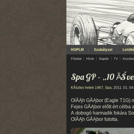
HGPLM
Szabályzat
Letölt
Főoldal
Hírek
Naptár
TV
Kezdet
Spa GP – „10 ĂŠv
KĂśztes hetek 1967
,
Spa
, 2011. 01. 04
OlĂĄh GĂĄbor (Eagle T1G) nye
Fejes GĂĄbor előtt ért célba 
A dobogó harmadik fokára SoĂ
OlĂĄh GĂĄbor futotta.