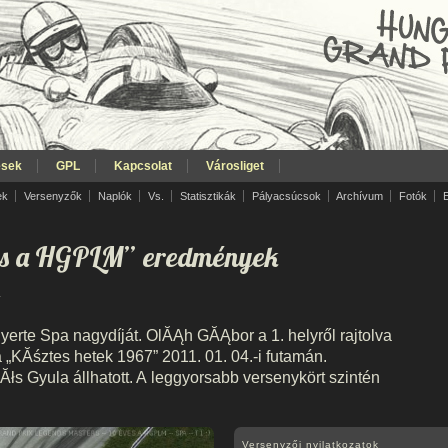
ések
GPL
Kapcsolat
Városliget
ek
Versenyzők
Naplók
Vs.
Statisztikák
Pályacsúcsok
Archívum
Fotók
es a HGPLM” eredmények
.
rte Spa nagydíját. OlĂĄh GĂĄbor a 1. helyről rajtolva
a „KĂśztes hetek 1967” 2011. 01. 04.-i futamán.
łs Gyula állhatott. A leggyorsabb versenykört szintén
Versenyzői nyilatkozatok