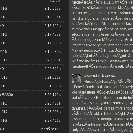
köridő
MegpĂśrdĂźlnĂśm a La CarriĂŠre kan
kĂśvetkező kĂśrben, megint kicsĂşs
 T1G
3:15.505s
a jobb hĂĄtsĂłt, Shift-R. A 9. kĂśrben
 T1G
3:16.364s
mindig lefoglaltam a belső Ă­vet, de ő
simĂĄn kĂśrbeautĂłzott. Innentől kez
 49
3:16.713s
felmĂĄszĂłs megpĂśrdĂźlĂŠsem, aztĂ
 T1G
3:17.477s
elkapni, de nem bĂ­rtam csĂśkkenteni
ĂŠltem meg az emlĂŠkversenyt. Grat
 T1G
3:17.801s
lĂŠtrehozĂĄsĂĄĂŠrt, WĂŠber Gabin
Nektek pedig azĂŠrt, hogy ĂŠletben t
P115
3:19.589s
szimulĂĄtort ĂŠs a bajnoksĂĄgot. Grat
i 312
3:20.010s
KĂśszĂśnĂśm OlĂĄh Gabinak az eli
meglepett ĂŠs nagyon jĂłl esett. K
 49
3:20.623s
PorcziĂł LĂĄszlĂł
i 312
3:21.321s
HosszĂş kihagyĂĄs ĂŠs zĂŠrĂ
 T1G
3:21.800s
időmĂŠrőnek ahol sikeresen ĂśsszejĂśtt 
kĂśrĂźlĂśttem lĂŠvőkhĂśz kĂŠpest jĂ
a RA300
3:22.179s
balhĂŠ van az Eau Rouge-ban de hiĂ
kimanőverezni egy keresztben ĂĄllĂł 
 T1G
3:23.477s
tanulni a pĂĄlyĂĄt, persze mire elfo
i 312
3:25.006s
vĂŠge felĂŠ -akkor is leginkĂĄbb Sz
kĂśszĂśnhetően- addigra mindenki le
 T1G
3:27.426s
is kĂśszĂśnhetően elĂŠrhetetlen tĂĄ
 49
köridő nélkül
hely jĂśtt Ăśssze, de azĂŠrt nagyon jĂ