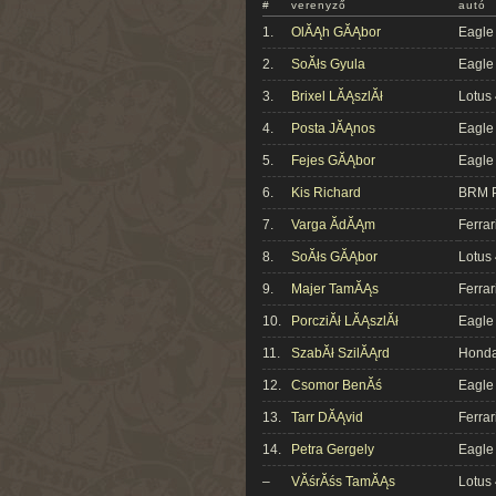
#
verenyző
autó
1.
OlĂĄh GĂĄbor
Eagle
2.
SoĂłs Gyula
Eagle
3.
Brixel LĂĄszlĂł
Lotus
4.
Posta JĂĄnos
Eagle
5.
Fejes GĂĄbor
Eagle
6.
Kis Richard
BRM 
7.
Varga ĂdĂĄm
Ferrar
8.
SoĂłs GĂĄbor
Lotus
9.
Majer TamĂĄs
Ferrar
10.
PorcziĂł LĂĄszlĂł
Eagle
11.
SzabĂł SzilĂĄrd
Hond
12.
Csomor BenĂś
Eagle
13.
Tarr DĂĄvid
Ferrar
14.
Petra Gergely
Eagle
–
VĂśrĂśs TamĂĄs
Lotus