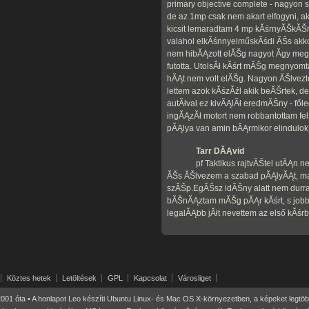
primary objective complete - nagyon
de az 1mp csak nem akart elfogyni, 
kicsit lemaradtam 4 mp kĂśrnyĂŠkĂŠ
valahol elkĂśnnyelműskĂśdi ĂŠs akko
nem hibĂĄzott elĂŠg nagyot Ă­gy me
futotta. UtolsĂł kĂśrt mĂŠg megnyomta
hĂĄt nem volt elĂŠg. Nagyon ĂŠlvezt
lettem azok kĂśzĂźl akik beĂŠrtek, d
autĂłval ez kivĂĄlĂł eredmĂŠny - fől
ingĂĄzĂł motort nem robbantottam fe
pĂĄlya van amin bĂĄrmikor elindulok
Tarr DĂĄvid
pf Taktikus rajtvĂŠtel utĂĄn 
ĂŠs ĂŠlvezem a szabad pĂĄlyĂĄt, maj
szĂŠp.EgĂŠsz idĂŠny alatt nem durra
bĂŠnĂĄztam mĂŠg pĂĄr kĂśrt, s jobbn
legalĂĄbb jĂłt nevettem az első kĂś
Köztes hetek
Letöltések
GPL
Kapcsolat
Városliget
01 óta • A honlapot Leo készíti Ubuntu Linux- és Mac OS X-környezetben, a képeket legtö