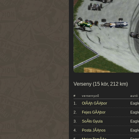
Verseny (15 kör, 212 km)
#
versenyző
autó
1.
OlĂĄh GĂĄbor
Eagl
2.
Fejes GĂĄbor
Eagl
3.
SoĂłs Gyula
Eagl
4.
Posta JĂĄnos
Eagl