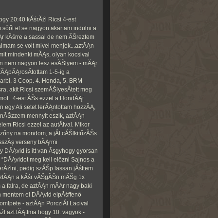
gy 20:40 kĂśrĂźl Ricsi 4-est
sőőt el se nagyon akartam indulni a
r kĂśrre a sassal de nem ĂŠreztem
almam se volt mivel menjek...aztĂĄn
mit mindenki mĂĄs, olyan kocsival
on nem nagyon lesz esĂŠlyem - mĂĄr
zĂĄpĂĄrosĂ­tottam 1-5-ig a
Barbi, 3 Coop. 4. Honda, 5. BRM
a, akit Ricsi szemĂŠlyesĂ­tett meg
ot...4-est ĂŠs ezzel a HondĂĄt
n egy Ali setet lerĂĄntottam hozzĂĄ,
egnĂŠzzem mennyit eszik, aztĂĄn
elem Ricsi ezzel az autĂłval. Mikor
ezőny na mondom, a jĂł cĂŠlkitűzĂŠs
hosszĂş verseny bĂĄrmi
y DĂĄvid is itt van Ăşgyhogy gyorsan
DĂĄvidot meg kell előzni Sajnos a
erĂźlni, pedig szĂŠp lassan jĂśttem
t AztĂĄn a kĂśr vĂŠgĂŠn mĂŠg 1x
m a falra, de aztĂĄn mĂĄr nagy baki
on mentem el DĂĄvid elpĂśffenő
comlpete - aztĂĄn PorcziĂł Lacival
l azt lĂĄttma hogy 10. vagyok -