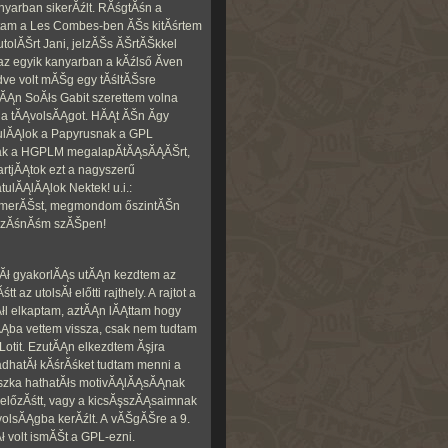
yarban sikerĂźlt. RĂśgtĂśn a
ztam a Les Combes-ben ĂŠs kitĂśrtem
 utolĂŠrt Jani, jelzĂŠs ĂŠrtĂŠkkel
 az egyik kanyarban a kĂźlső Ă­ven
dve volt mĂŠg egy tĂśltĂŠsre
Ąn SoĂłs Gabit szerettem volna
 a tĂĄvolsĂĄgot. HĂĄt ĂŠn Ă­gy
ulĂĄlok a Papyrusnak a GPL
ak a HGPLM megalapĂ­tĂĄsĂĄĂŠrt,
artjĂĄtok ezt a nagyszerű
ulĂĄlĂĄlok Nektek! u.i.:
smerĂŠst, megmondom őszintĂŠn
ĂśszĂśnĂśm szĂŠpen!
ł gyakorlĂĄs utĂĄn kezdtem az
az utolsĂł előtti rajthely. A rajtot a
łl elkaptam, aztĂĄn lĂĄttam hogy
Ąba vettem vissza, csak nem tudtam
Lotit. EzutĂĄn elkezdtem Ăşjra
gadhatĂł kĂśrĂśket tudtam menni a
iszka hathatĂłs motivĂĄlĂĄsĂĄnak
előzĂśtt, vagy a kicsĂşszĂĄsaimnak
volsĂĄgba kerĂźlt. A vĂŠgĂŠre a 9.
ł volt ismĂŠt a GPL-ezni.