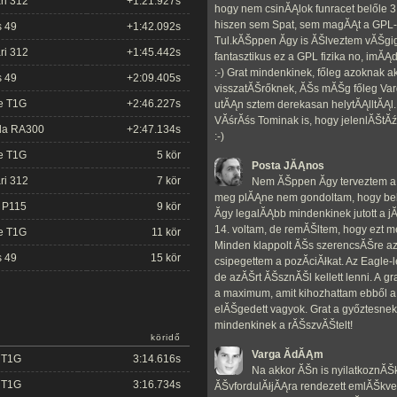
ri 312
+1:21.927s
hogy nem csinĂĄlok funracet belőle 3
hiszen sem Spat, sem magĂĄt a GPL-t
s 49
+1:42.092s
Tul.kĂŠppen Ă­gy is ĂŠlveztem vĂŠgig
ri 312
+1:45.442s
fantasztikus ez a GPL fizika no, imĂ
:-) Grat mindenkinek, főleg azoknak a
s 49
+2:09.405s
visszatĂŠrőknek, ĂŠs mĂŠg főleg Va
e T1G
+2:46.227s
utĂĄn sztem derekasan helytĂĄlltĂĄl.
VĂśrĂśs Tominak is, hogy jelenlĂŠtĂź
da RA300
+2:47.134s
:-)
e T1G
5 kör
Posta JĂĄnos
ri 312
7 kör
Nem ĂŠppen Ă­gy terveztem a 
meg plĂĄne nem gondoltam, hogy bel
 P115
9 kör
Ă­gy legalĂĄbb mindenkinek jutott a jĂ
14. voltam, de remĂŠltem, hogy ezt m
e T1G
11 kör
Minden klappolt ĂŠs szerencsĂŠre az 
s 49
15 kör
csipegettem a pozĂ­ciĂłkat. Az Eagle-
de azĂŠrt ĂŠsznĂŠl kellett lenni. A gr
a maximum, amit kihozhattam ebből a 
elĂŠgedett vagyok. Grat a győztesne
mindenkinek a rĂŠszvĂŠtelt!
köridő
Varga ĂdĂĄm
 T1G
3:14.616s
Na akkor ĂŠn is nyilatkoznĂŠ
 T1G
3:16.734s
ĂŠvfordulĂłjĂĄra rendezett emlĂŠkver