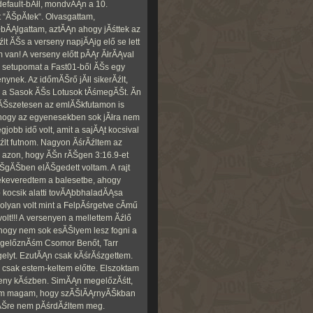
efault-bĂłl, mondvĂĄn a 10.
t “ĂŠpĂ­tek“. Olvasgattam,
łbĂĄlgattam, aztĂĄn ahogy jĂśttek az
 ĂŠs a verseny napjĂĄig elő se lett
 van! A verseny előtt pĂĄr ĂłrĂĄval
i setupomat a Fast01-ből ĂŠs egy
nynek. Az időmĂŠrő jĂłl sikerĂźlt,
a Sasok ĂŠs Lotusok tĂśmegĂŠt. Ăn
mĂŠszetesen az emlĂŠkfutamon is
, hogy az egyenesekben sok jĂłra nem
gjobb idő volt, amit a sajĂĄt kocsival
Ăźlt futnom. Nagyon ĂśrĂźltem az
 azon, hogy ĂŠn rĂŠgen 3:16.9-et
ĂŠgĂŠben elĂŠgedett voltam. A rajt
ekeveredtem a balesetbe, ahogy
 kocsik alatti tovĂĄbbhaladĂĄsa
 olyan volt mint a FelpĂśrgetve cĂ­mű
volt!!! A versenyen a mellettem Ăźlő
ogy nem sok esĂŠlyem lesz fogni a
megelőznĂśm Csomor Benőt, Tarr
gelyt. EzutĂĄn csak kĂśrĂśzgettem.
 csak estem-keltem előtte. Elszoktam
seny kĂśzben. SimĂĄn megelőzĂśtt,
tam magam, hogy szĂŠlĂĄrnyĂŠkban
csĂŠre nem pĂśrdĂźltem meg.