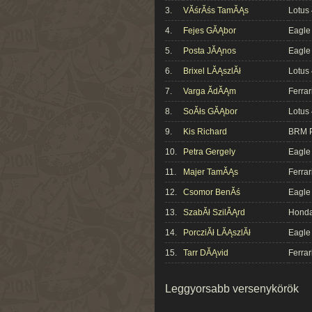
3.
VĂśrĂśs TamĂĄs
Lotus
4.
Fejes GĂĄbor
Eagle
5.
Posta JĂĄnos
Eagle
6.
Brixel LĂĄszlĂł
Lotus
7.
Varga ĂdĂĄm
Ferrar
8.
SoĂłs GĂĄbor
Lotus
9.
Kis Richard
BRM 
10.
Petra Gergely
Eagle
11.
Majer TamĂĄs
Ferrar
12.
Csomor BenĂś
Eagle
13.
SzabĂł SzilĂĄrd
Hond
14.
PorcziĂł LĂĄszlĂł
Eagle
15.
Tarr DĂĄvid
Ferrar
Leggyorsabb versenykörök