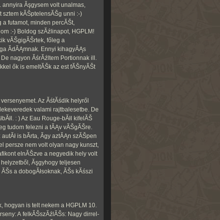
. annyira Ăşgysem volt unalmas,
 sztem kĂŠptelensĂŠg unni :-)
 a futamot, minden percĂŠt,
Ądom :-) Boldog szĂźlinapot, HGPLM!
kik vĂŠgigĂŠrtek, főleg a
rga ĂdĂĄmnak. Ennyi kihagyĂĄs
 De nagyon ĂśrĂźltem Portionnak ill.
kkel ők is emeltĂŠk az est fĂŠnyĂŠt
versenyemet. Az ĂśtĂśdik helyről
ekeveredek valami rajtbalesetbe. De
łbĂłl. : ) Az Eau Rouge-bĂłl kifelĂŠ
eg tudom felezni a tĂĄv vĂŠgĂŠre.
autĂł is bĂ­rta, Ă­gy aztĂĄn szĂŠpen
lel persze nem volt olyan nagy kunszt,
afikont elnĂŠzve a negyedik hely volt
helyzetből, Ăşgyhogy teljesen
k ĂŠs a dobogĂłsoknak, ĂŠs kĂśszi
k, hogyan is telt nekem a HGPLM 10.
seny: A felkĂŠszĂźlĂŠs: Nagy dirrel-