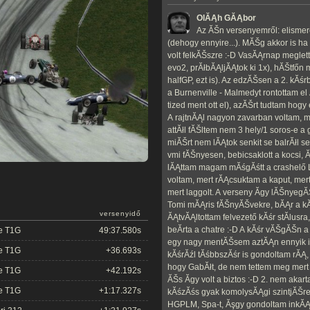
OlĂĄh GĂĄbor
Az ĂŠn versenyemről: elismer
(dehogy ennyire...). MĂŠg akkor is h
volt felkĂŠszre :-D VasĂĄrnap meglet
evo2, prĂłbĂĄljĂĄtok ki 1x), hĂŠtfőn
halfGP, ezt is). Az edzĂŠsen a 2. kĂś
a Burnenville - Malmedyt rontottam el
tized ment ott el), azĂŠrt tudtam hogy
A rajtnĂĄl nagyon zavarban voltam, m
attĂłl fĂŠltem nem 3 hely/1 soros-e a
miĂŠrt nem lĂĄtok senkit se balrĂłl se 
vmi fĂŠnyesen, bebicsaklott a kocsi, 
lĂĄttam magam mĂśgĂśtt a crashelő L
voltam, mert rĂĄcsuktam a kaput, mer
mert laggolt. A verseny Ă­gy lĂŠnyegĂ
Tomi mĂĄris fĂŠnyĂŠvekre, bĂĄr a k
versenyidő
ĂĄtvĂĄltottam felvezető kĂśr stĂ­lusra, 
beĂ­rta a chatre :-D A kĂśr vĂŠgĂŠn a
e T1G
49:37.580s
egy nagy mentĂŠsem aztĂĄn ennyik is
e T1G
+36.693s
kĂśrĂźl tĂśbbszĂśr is gondoltam rĂĄ
hogy GabĂłt, de nem tettem meg mert
e T1G
+42.192s
ĂŠs Ă­gy volt a biztos :-D 2. nem akar
e T1G
+1:17.327s
kĂśzĂśs gyak komolysĂĄgi szintjĂŠre
HGPLM, Spa-t, Ăşgy gondoltam inkĂĄb