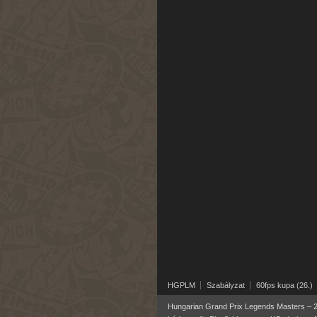
HGPLM
Szabályzat
60fps kupa (26.)
Hungarian Grand Prix Legends Masters – 20