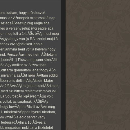
em, tudtam, hogy erős leszek
a most az Ăźnnepek miatt csak 3 nap
t az edzĂŠssetup (wg eagle spa
 meg a versenysetup (wg eagle spa
rben meg lett a 14, ĂŠs bĂĄr most meg
 Ăşgy ahogy van (a RA szerint majd 3
 ennek elĂŠgnek kell lennie.
ert annyira bent volt a helyem hogy
 grid. Persze Ă­gy meg nem ĂŠrtettem
jobbrĂłl :-) Plusz a rajt sem sikerĂźlt
ĂŠs Ă­gy amikor az ĂłrĂşzsban
otit arra gondoltam lehet hogy ĂŠn
t mivan ha azĂŠrt nem lĂĄttam eddig
Šben el is dőlt, mĂśgĂśttem Majer
Ăśr 2/3ĂĄnĂĄl majdnem utolĂŠrt mert
mert azt hittem restart lesz mivel vki
 La SourcebĂłl kijĂśvet mĂŠg volt
 voltak az izgalmak. FĂŠltĂĄv
, hogy bevĂĄrom Ricsit aztĂĄn meg
 1. mindenkĂŠppen nyerni akartam,
tam vmifĂŠle eolc server vagy
 ledegradĂĄlni a 10 ĂŠves a
b megadom neki azt a tiszteletet