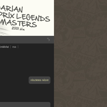
Emlékfal
rss
részletes nézet