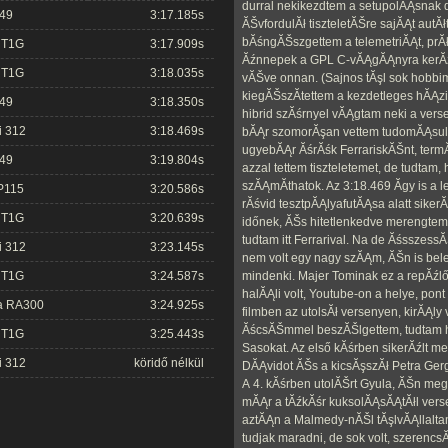
durral nekikezdtem a setupolĂĄsnak d
 49
3:17.185s
ĂŠvfordulĂł tiszteletĂŠre sajĂĄt autĂł
bĂśngĂŠszgettem a telemetriĂĄt, prĂ
 T1G
3:17.909s
Ăźnnepek a GPL C-vĂĄgĂĄnyra kerĂźlt
 T1G
3:18.035s
vĂŠve onnan. (Sajnos tĂşl sok hobbim
kiegĂŠszĂ­tettem a kezdetleges hĂĄz
 49
3:18.350s
hibrid szĂśrnyel vĂĄgtam neki a verse
i 312
3:18.469s
bĂĄr szomorĂşan vettem tudomĂĄsul 
ugyebĂĄr ĂśrĂśk FerrariskĂŠnt, ter
 49
3:19.804s
azzal tettem tiszteletemet, de tudtam
szĂĄmĂ­thatok. Az 3:18.469 Ă­gy is a le
P115
3:20.586s
rĂśvid tesztpĂĄlyafutĂĄsa alatt siker
 T1G
3:20.639s
időnek, ĂŠs hitetlenkedve merengtem
tudtam itt Ferrarival. Na de Ăśsszess
i 312
3:23.145s
nem volt egy nagy szĂĄm, ĂŠn is bel
 T1G
3:24.587s
mindenki. Majer Tominak ez a repĂźlő
halĂĄli volt, Youtube-on a helye, pont
a RA300
3:24.925s
filmben az utolsĂł versenyen, kirĂĄly 
ĂścsĂŠmmel beszĂŠlgettem, tudtam h
 T1G
3:25.443s
Sasokat. Az első kĂśrben sikerĂźlt 
i 312
köridő nélkül
DĂĄvidot ĂŠs a kicsĂşszĂł Petra Ger
A 4. kĂśrben utolĂŠrt Gyula, ĂŠn meg
mĂĄr a tĂźkĂśr kuksolĂĄsĂĄtĂłl ver
aztĂĄn a Malmedy-nĂŠl tĂşlvĂĄllal
tudjak maradni, de sok volt, szeren