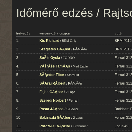
Időmérő edzés / Rajts
helyezés
versenyző / csapat
autó
1.
Kis Richard
/
BRM P115
BRM Only
2.
Szegletes GĂĄbor
/
BRM P115
FĂĄcĂĄn
3.
SoĂłs Gyula
/
Ferrari 31
ZORRO
4.
VĂśrĂśs TamĂĄs
/
Ferrari 31
Mad Eagle
5.
SĂĄndor Tibor
/
Ferrari 31
Stardust
6.
SĂĄrai RĂłbert
/
Ferrari 31
FĂĄcĂĄn
7.
Fejes GĂĄbor
/
Ferrari 31
2 Laps
8.
Szeredi Norbert
/
Ferrari 31
Ferrari
9.
Posta JĂĄnos
/
Brabham 
S/Power
10.
Babinszki GĂĄbor
/
Ferrari 31
2 Laps
11.
PorcziĂł LĂĄszlĂł
/
Lotus 49
Tireburner