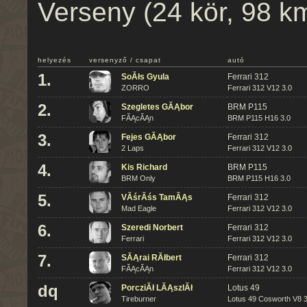
Verseny (24 kör, 98 k
helyezés
versenyző / csapat
autó
1.
SoĂłs Gyula
Ferrari 312
ZORRO
Ferrari 312 V12 3.0
2.
Szegletes GĂĄbor
BRM P115
FĂĄcĂĄn
BRM P115 H16 3.0
3.
Fejes GĂĄbor
Ferrari 312
2 Laps
Ferrari 312 V12 3.0
4.
Kis Richard
BRM P115
BRM Only
BRM P115 H16 3.0
5.
VĂśrĂśs TamĂĄs
Ferrari 312
Mad Eagle
Ferrari 312 V12 3.0
6.
Szeredi Norbert
Ferrari 312
Ferrari
Ferrari 312 V12 3.0
7.
SĂĄrai RĂłbert
Ferrari 312
FĂĄcĂĄn
Ferrari 312 V12 3.0
dq
PorcziĂł LĂĄszlĂł
Lotus 49
Tireburner
Lotus 49 Cosworth V8 3