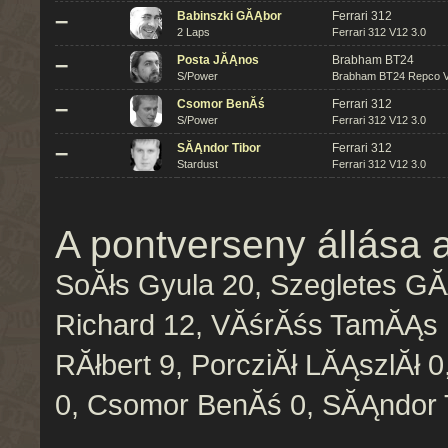
–
Babinszki GĂĄbor
Ferrari 312
2 Laps
Ferrari 312 V12 3.0
–
Posta JĂĄnos
Brabham BT24
S/Power
Brabham BT24 Repco V
–
Csomor BenĂś
Ferrari 312
S/Power
Ferrari 312 V12 3.0
–
SĂĄndor Tibor
Ferrari 312
Stardust
Ferrari 312 V12 3.0
A pontverseny állása 
SoĂłs Gyula 20, Szegletes GĂ
Richard 12, VĂśrĂśs TamĂĄs 1
RĂłbert 9, PorcziĂł LĂĄszlĂł 
0, Csomor BenĂś 0, SĂĄndor T