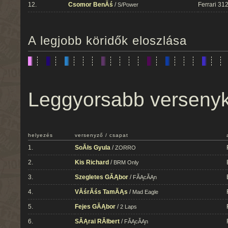
12.
Csomor BenĂś
/
Ferrari 31
S/Power
A legjobb köridők eloszlása
Leggyorsabb verseny
helyezés
versenyző / csapat
1.
SoĂłs Gyula
/
ZORRO
2.
Kis Richard
/
BRM Only
3.
Szegletes GĂĄbor
/
FĂĄcĂĄn
4.
VĂśrĂśs TamĂĄs
/
Mad Eagle
5.
Fejes GĂĄbor
/
2 Laps
6.
SĂĄrai RĂłbert
/
FĂĄcĂĄn