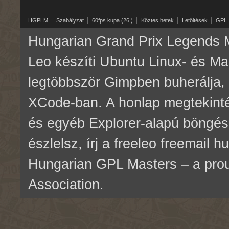
HGPLM
Szabályzat
60fps kupa (26.)
Köztes hetek
Letöltések
GPL
Hungarian Grand Prix Legends M
Leo készíti Ubuntu Linux- és M
legtöbbször Gimpben buherálja, 
XCode-ban. A honlap megtekinté
és egyéb Explorer-alapú böngés
észlelsz, írj a freeleo freemail 
Hungarian GPL Masters – a pr
Association.