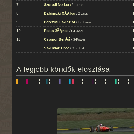
7.
Szeredi Norbert
/
Ferrari
8.
Babinszki GĂĄbor
/
2 Laps
9.
PorcziĂł LĂĄszlĂł
/
Tireburner
10.
Posta JĂĄnos
/
S/Power
11.
Csomor BenĂś
/
S/Power
–
SĂĄndor Tibor
/
Stardust
A legjobb köridők eloszlása