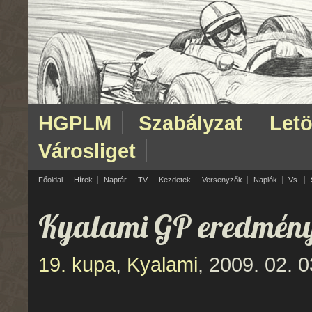
HGPLM
Szabályzat
Letö
Városliget
Főoldal
Hírek
Naptár
TV
Kezdetek
Versenyzők
Naplók
Vs.
Kyalami GP eredmén
19. kupa
,
Kyalami
, 2009. 02. 0