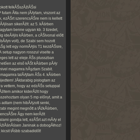
okott felkĂŠszĂźlĂŠsi
futam Ăłta nem jĂĄrtam, viszont az
 ezĂŠrt szerencsĂŠre nem is kellett
ĂĄlisan sikerĂźlt: az 5. kĂśrben
 Hagytam benne ugyan kb. 3 tizedet,
 ideĂĄlis kĂśrben, a cĂŠlvonal előtt
hibĂĄm volt), de Szabi sem hozott
ĂŠg lett egy normĂĄlis T1 kezdĂŠsre,
 setup nagyon rosszul viselte a
eges lett az eleje ĂŠs plusszban
hetően az első kĂŠt kĂśrben pĂĄr
amivel magamra hĂşztam Szabit.
 magamra talĂĄltam ĂŠs 4. kĂśrben
gijedtem! JĂłdarabig pislogtam az
sra vettem, hogy az edzĂŠs setuppal
źltem amikor kiderĂźlt hogy
zehoztam olyan 5 mp előnyt, amit a
 adtam (nem hibĂĄzott senki,
Szabi megint megnőtt a tĂźkĂśrben,
rencsĂŠre Ă­gy nem kerĂźlt
alami gondja lett, ezĂŠrt azt mĂĄr el
 kĂźlĂśnĂśsen Janinak a dobogĂłhoz!
kicsit tĂśbb szabadidőt!