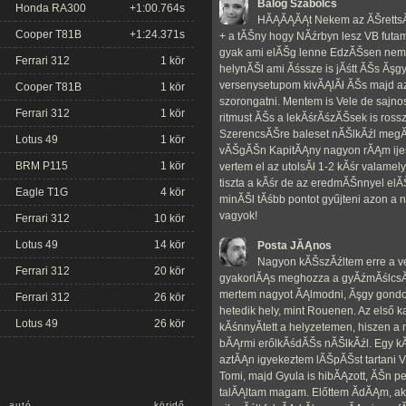
Balog Szabolcs
Honda RA300
+1:00.764s
HĂĄĂĄĂĄt Nekem az ĂŠrettsĂŠg
Cooper T81B
+1:24.371s
+ a tĂŠny hogy NĂźrbyn lesz VB fut
gyak ami elĂŠg lenne EdzĂŠsen nem 
Ferrari 312
1 kör
helynĂŠl ami Ăśssze is jĂśtt ĂŠs Ăş
versenysetupom kivĂĄlĂł ĂŠs majd az
Cooper T81B
1 kör
szorongatni. Mentem is Vele de sajnos
Ferrari 312
1 kör
ritmust ĂŠs a lekĂśrĂśzĂŠsek is ross
SzerencsĂŠre baleset nĂŠlkĂźl megĂ
Lotus 49
1 kör
vĂŠgĂŠn KapitĂĄny nagyon rĂĄm ijes
BRM P115
1 kör
vertem el az utolsĂł 1-2 kĂśr valame
tiszta a kĂśr de az eredmĂŠnnyel el
Eagle T1G
4 kör
minĂŠl tĂśbb pontot gyűjteni azon a
vagyok!
Ferrari 312
10 kör
Lotus 49
14 kör
Posta JĂĄnos
Nagyon kĂŠszĂźltem erre a v
Ferrari 312
20 kör
gyakorlĂĄs meghozza a gyĂźmĂślcsĂŠt
mertem nagyot ĂĄlmodni, Ăşgy gondo
Ferrari 312
26 kör
hetedik hely, mint Rouenen. Az első 
Lotus 49
26 kör
kĂśnnyĂ­tett a helyzetemen, hiszen 
bĂĄrmi erőlkĂśdĂŠs nĂŠlkĂźl. Egy kĂś
aztĂĄn igyekeztem lĂŠpĂŠst tartani V
Tomi, majd Gyula is hibĂĄzott, ĂŠn p
talĂĄltam magam. Előttem ĂdĂĄm, aki 
autó
köridő