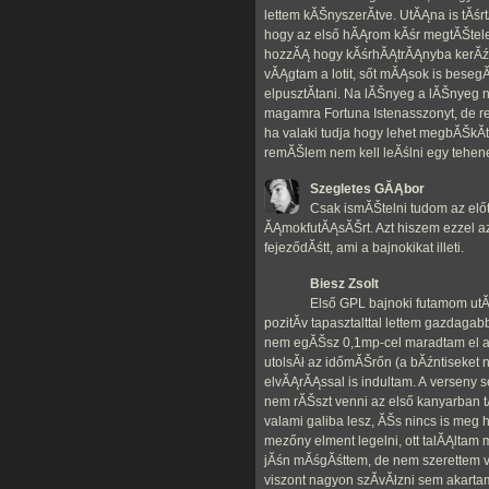
lettem kĂŠnyszerĂ­tve. UtĂĄna is tĂś
hogy az első hĂĄrom kĂśr megtĂŠtel
hozzĂĄ hogy kĂśrhĂĄtrĂĄnyba kerĂźlj
vĂĄgtam a lotit, sőt mĂĄsok is besegĂ
elpusztĂ­tani. Na lĂŠnyeg a lĂŠnyeg 
magamra Fortuna Istenasszonyt, de r
ha valaki tudja hogy lehet megbĂŠkĂ­t
remĂŠlem nem kell leĂślni egy tehene
Szegletes GĂĄbor
Csak ismĂŠtelni tudom az előt
ĂĄmokfutĂĄsĂŠrt. Azt hiszem ezzel a
fejeződĂśtt, ami a bajnokikat illeti.
Biesz Zsolt
Első GPL bajnoki futamom u
pozitĂ­v tapasztalttal lettem gazdagab
nem egĂŠsz 0,1mp-cel maradtam el a 
utolsĂł az időmĂŠrőn (a bĂźntiseket 
elvĂĄrĂĄssal is indultam. A verseny s
nem rĂŠszt venni az első kanyarban 
valami galiba lesz, ĂŠs nincs is meg 
mezőny elment legelni, ott talĂĄltam
jĂśn mĂśgĂśttem, de nem szerettem 
viszont nagyon szĂ­vĂłzni sem akarta