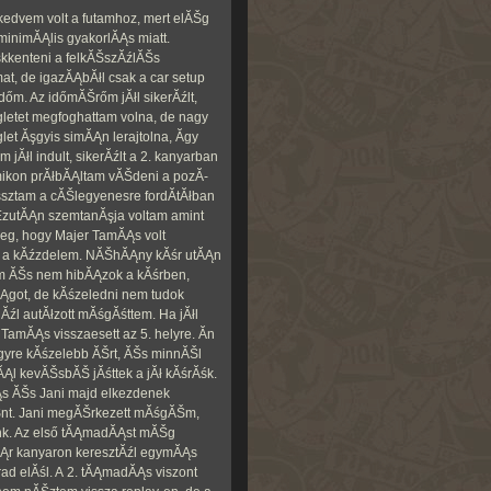
edvem volt a futamhoz, mert elĂŠg
minimĂĄlis gyakorlĂĄs miatt.
kkenteni a felkĂŠszĂźlĂŠs
, de igazĂĄbĂłl csak a car setup
őm. Az időmĂŠrőm jĂłl sikerĂźlt,
etet megfoghattam volna, de nagy
et Ăşgyis simĂĄn lerajtolna, Ă­gy
 jĂłl indult, sikerĂźlt a 2. kanyarban
ikon prĂłbĂĄltam vĂŠdeni a pozĂ­
Ăşsztam a cĂŠlegyenesre fordĂ­tĂłban
 EzutĂĄn szemtanĂşja voltam amint
nyeg, hogy Majer TamĂĄs volt
lyt a kĂźzdelem. NĂŠhĂĄny kĂśr utĂĄn
em ĂŠs nem hibĂĄzok a kĂśrben,
sĂĄgot, de kĂśzeledni nem tudok
Ăźl autĂłzott mĂśgĂśttem. Ha jĂłl
TamĂĄs visszaesett az 5. helyre. Ăn
egyre kĂśzelebb ĂŠrt, ĂŠs minnĂŠl
ĂĄl kevĂŠsbĂŠ jĂśttek a jĂł kĂśrĂśk.
 ĂŠs Jani majd elkezdenek
ĂŠnt. Jani megĂŠrkezett mĂśgĂŠm,
unk. Az első tĂĄmadĂĄst mĂŠg
pĂĄr kanyaron keresztĂźl egymĂĄs
marad elĂśl. A 2. tĂĄmadĂĄs viszont