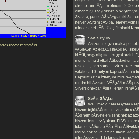
bolyba, előttem GabĂł, mĂśgĂśttem a
elrontottam, lĂĄttam elmenni 2 Coope
elmentek, uzsgyi vissza a pĂĄlyĂĄra. 
Szabira, pont elĂŠ vĂĄgtam ki Szerenc
helyen ĂŠrtem cĂŠlba, lehetett volna j
mindenkinek, ĂŠs főleg Janinak! Nem 
SoĂłs Gyula
Asszem megvannak a pontok 
jes riportja itt érhető el
vĂŠgĂŠn. Az edzĂŠs mĂŠg jĂłl sikerĂź
kijĂśtt, hogy alig tudtam gyakorolni. 
mentem, majd elbalfĂŠkeskedtem a si
resetelni, mert sorban jĂśttek az ellen
valahol a 10. helyen kapcsolĂłdtam b
Captaint ĂźldĂśztem, de mire tĂĄmadĂ
rendre hibĂĄztam. VĂŠgĂźl mĂŠg szĂ
Silverstone-ban Ăşjra Ferrari, remĂŠle
SoĂłs GĂĄbor
Well, mĂŠg nem lĂĄttam a repl
hiszem fejlődĂŠsnek nevezhető a rĂŠ
ĂŠs nem kĂśvetelem senkinek az azon
hiszem lenne rĂĄ okom. ElĂŠg morcos
futamot, vĂŠgre elĂŠg jĂł esĂŠlyekke
utolsĂłnak se kellett indulnom, de a
mindĂśssze a t1-ig tartottak, ott ugya