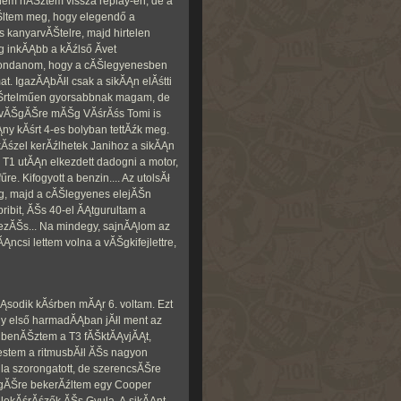
nem nĂŠztem vissza replay-en, de a
tĂŠltem meg, hogy elegendő a
 kanyarvĂŠtelre, majd hirtelen
g inkĂĄbb a kĂźlső Ă­vet
mondanom, hogy a cĂŠlegyenesben
. IgazĂĄbĂłl csak a sikĂĄn elĂśtti
Šrtelműen gyorsabbnak magam, de
A vĂŠgĂŠre mĂŠg VĂśrĂśs Tomi is
ny kĂśrt 4-es bolyban tettĂźk meg.
kĂśzel kerĂźlhetek Janihoz a sikĂĄn
a T1 utĂĄn elkezdett dadogni a motor,
e. Kifogyott a benzin.... Az utolsĂł
eg, majd a cĂŠlegyenes elejĂŠn
 pribit, ĂŠs 40-el ĂĄtgurultam a
jezĂŠs... Na mindegy, sajnĂĄlom az
ĂĄncsi lettem volna a vĂŠgkifejlettre,
mĂĄsodik kĂśrben mĂĄr 6. voltam. Ezt
eny első harmadĂĄban jĂłl ment az
Ąn benĂŠztem a T3 fĂŠktĂĄvjĂĄt,
iestem a ritmusbĂłl ĂŠs nagyon
la szorongatott, de szerencsĂŠre
ŠgĂŠre bekerĂźltem egy Cooper