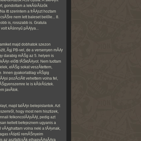
 lekĂśrĂśzők ĂŠs Gyula. A sikĂĄnt
rt, gondoltam a lekĂśrĂśzők
Na itt szerintem a frĂĄszt hoztam
sĂŠre nem lett baleset belőle... 8.
obb is, rosszabb is. Gratula
volt kĂśnnyű pĂĄlya...
amiket majd dobhatok szezon
lt, Ăşj PB-vel, de a versenyen mĂĄr
Egy darabig mĂŠg az 5. helyen is
kĂĄn előtti fĂŠktĂĄvot. Nem tudtam
felek, elĂŠg sokat veszĂ­tettem,
e. Innen gyakorlatilag vĂŠgig
Ąsi pozĂ­ciĂłt vehettem volna fel,
Šgyenszemre le is kĂśrĂśztek.
m javĂ­tok.
ayt, majd talĂĄn belepislantok. Azt
szemről, hogy most nem hisztizek,
nali felkoncolĂĄsĂĄt, pedig azt
an kellett befejeznem ugyanis a
l vĂĄghattam volna neki a tĂĄvnak,
 magas rĂśptű remĂŠnyeim
nis az aszfaltcsĂ­k elhagyĂĄsĂĄra