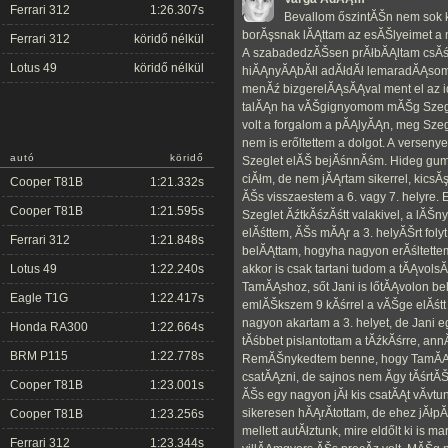
Ferrari 312
1:26.307s
Bevallom őszintĂŠn nem sok k
borĂşsnak lĂĄttam az esĂŠlyeimet a 
Ferrari 312
köridő nélkül
A szabadedzĂŠsen prĂłbĂĄltam csĂś
Lotus 49
köridő nélkül
hiĂĄnyĂĄbĂłl adĂłdĂł lemaradĂĄsomat
menĂź bizgerelĂĄsĂĄval ment el az id
talĂĄn ha vĂŠgignyomom mĂŠg Szegl
volt a forgalom a pĂĄlyĂĄn, meg Szegl
nem is erőltettem a dolgot. A versenyem
autó
köridő
Szeglet elĂŠ bejĂśnnĂśm. Hideg gum
ciĂłm, de nem jĂĄrtam sikerrel, kics
Cooper T81B
1:21.332s
ĂŠs visszaestem a 6. vagy 7. helyre.
Cooper T81B
1:21.595s
Szeglet ĂźtkĂśzĂśtt valakivel, a lĂŠ
elĂśttem, ĂŠs mĂĄr a 3. helyĂŠrt fo
Ferrari 312
1:21.848s
belĂĄttam, hogyha nagyon erĂśltett
Lotus 49
1:22.240s
akkor is csak tartani tudom a tĂĄvol
TamĂĄshoz, sőt Jani is lőtĂĄvolon bel
Eagle T1G
1:22.417s
emlĂŠkszem 9 kĂśrrel a vĂŠge elĂśtt 
nagyon akartam a 3. helyet, de Jani 
Honda RA300
1:22.664s
tĂśbbet pislantottam a tĂźkĂśrre, ann
BRM P115
1:22.778s
RemĂŠnykedtem benne, hogy TamĂĄs
csatĂĄzni, de sajnos nem Ă­gy tĂśrt
Cooper T81B
1:23.001s
ĂŠs egy nagyon jĂł kis csatĂĄt vĂ­vt
sikeresen hĂĄrĂ­tottam, de ehez jĂł
Cooper T81B
1:23.256s
mellett autĂłztunk, mire eldőlt ki is 
Ferrari 312
1:23.344s