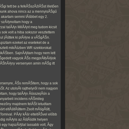
i tett be a felkĂŠszĂźlĂŠst illetően
amunk ahova nincs az a mennyisĂŠgű
akartam semmi tĂśbbet egy 2.
gy szĂĄmoltam hogy a
zal talĂĄn MilĂĄnt meg tudom kicsit
 sok volt a hiba sokszor vesztettem
zul jĂśttek ki plĂĄne a vĂŠgĂŠn.
şsztam ezeket az eseteket de a
ztett mikĂśzben WR szektorokat
lyikĂŠben. SajnĂĄltam hogy nem lett
ĂŠgedett vagyok ĂŠs megprĂłbĂĄlok
 nĂŠhĂĄny versenyen amin mĂŠg itt
ersenyre, ĂŠs remĂŠltem, hogy a sok
. Az utolsĂł rajthelyről nem nagyon
ltam, hogy talĂĄn ĂśsszejĂśn a
kanyarbeli incidens nĂŠmileg
a mezőny majdnem felĂŠt letudtam
rt eltĂśltĂśttem Zsolt mĂśgĂśtt,
Tomival. PĂĄr kĂśr elteltĂŠvel előbb
edig mĂĄris az ĂśtĂśdik helyen
egy hajszĂĄllal lassabb volt, Ă­gy