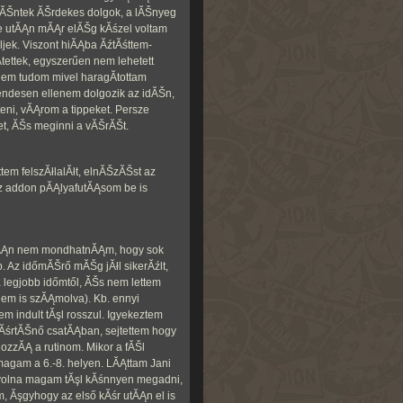
rtĂŠntek ĂŠrdekes dolgok, a lĂŠnyeg
e utĂĄn mĂĄr elĂŠg kĂśzel voltam
ek. Viszont hiĂĄba ĂźtĂśttem-
­tettek, egyszerűen nem lehetett
nem tudom mivel haragĂ­tottam
endesen ellenem dolgozik az idĂŠn,
eni, vĂĄrom a tippeket. Persze
t, ĂŠs meginni a vĂŠrĂŠt.
tem felszĂłlalĂłt, elnĂŠzĂŠst az
z addon pĂĄlyafutĂĄsom be is
tĂĄn nem mondhatnĂĄm, hogy sok
b. Az időmĂŠrő mĂŠg jĂłl sikerĂźlt,
legjobb időmtől, ĂŠs nem lettem
nem is szĂĄmolva). Kb. ennyi
em indult tĂşl rosszul. Igyekeztem
tĂśrtĂŠnő csatĂĄban, sejtettem hogy
hozzĂĄ a rutinom. Mikor a fĂŠl
 magam a 6.-8. helyen. LĂĄttam Jani
volna magam tĂşl kĂśnnyen megadni,
m, Ăşgyhogy az első kĂśr utĂĄn el is