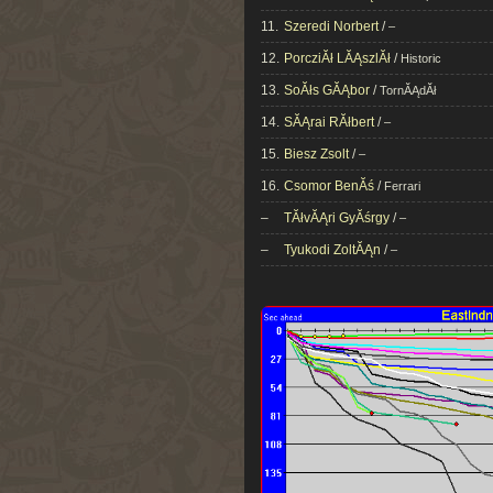
11.
Szeredi Norbert
/
–
12.
PorcziĂł LĂĄszlĂł
/
Historic
13.
SoĂłs GĂĄbor
/
TornĂĄdĂł
14.
SĂĄrai RĂłbert
/
–
15.
Biesz Zsolt
/
–
16.
Csomor BenĂś
/
Ferrari
–
TĂłvĂĄri GyĂśrgy
/
–
–
Tyukodi ZoltĂĄn
/
–