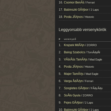
16.
Csomor BenĂś
/
Ferrari
17.
Babinszki GĂĄbor
/
2 Laps
18.
Posta JĂĄnos
/
Historic
Leggyorsabb versenykörök
#
verenyző
1.
Krajsek MilĂĄn
/
ZORRO
2.
Balog Szabolcs
/
TornĂĄdĂł
3.
VĂśrĂśs TamĂĄs
/
Mad Eagle
4.
Posta JĂĄnos
/
Historic
5.
Majer TamĂĄs
/
Mad Eagle
6.
Varga ĂdĂĄm
/
Ferrari
7.
Szegletes GĂĄbor
/
FĂĄcĂĄn
8.
SoĂłs Gyula
/
ZORRO
9.
Fejes GĂĄbor
/
2 Laps
10.
Babinszki GĂĄbor
/
2 Laps