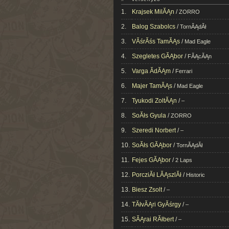
1.
Krajsek MilĂĄn
/
ZORRO
2.
Balog Szabolcs
/
TornĂĄdĂł
3.
VĂśrĂśs TamĂĄs
/
Mad Eagle
4.
Szegletes GĂĄbor
/
FĂĄcĂĄn
5.
Varga ĂdĂĄm
/
Ferrari
6.
Majer TamĂĄs
/
Mad Eagle
7.
Tyukodi ZoltĂĄn
/
–
8.
SoĂłs Gyula
/
ZORRO
9.
Szeredi Norbert
/
–
10.
SoĂłs GĂĄbor
/
TornĂĄdĂł
11.
Fejes GĂĄbor
/
2 Laps
12.
PorcziĂł LĂĄszlĂł
/
Historic
13.
Biesz Zsolt
/
–
14.
TĂłvĂĄri GyĂśrgy
/
–
15.
SĂĄrai RĂłbert
/
–