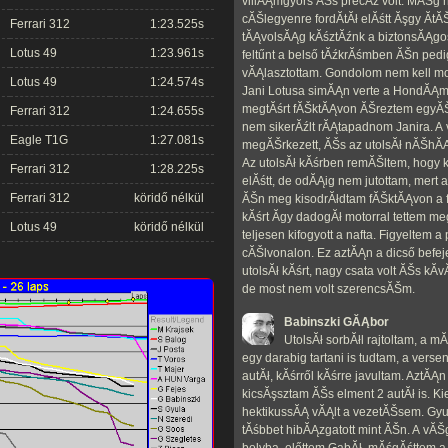
villĂĄmgyors ĂŠs precĂ­z volt. MĂŠg 
cĂŠlegyenre fordĂ­tĂł elĂśtt Ăşgy Ă­
Ferrari 312
1:23.525s
tĂĄvolsĂĄg kĂśztĂźnk a biztonsĂĄgos
Lotus 49
1:23.961s
feltűnt a belső tĂźkrĂśmben ĂŠn pedi
vĂĄlasztottam. Gondolom nem kell 
Lotus 49
1:24.574s
Jani Lotusa simĂĄn verte a HondĂĄmat
megtĂśrt fĂŠktĂĄvon ĂŠreztem egyĂ
Ferrari 312
1:24.655s
nem sikerĂźlt rĂĄtapadnom Janira. 
Eagle T1G
1:27.081s
megĂŠrkezett, ĂŠs az utolsĂł nĂŠhĂĄ
Az utolsĂł kĂśrben remĂŠltem, hogy 
Ferrari 312
1:28.225s
elĂśtt, de odĂĄig nem jutottam, mert 
Ferrari 312
köridő nélkül
ĂŠn meg kisodrĂłdtam fĂŠktĂĄvon a fűr
kĂśrt Ă­gy dadogĂł motorral tettem m
Lotus 49
köridő nélkül
teljesen kifogyott a nafta. Figyeltem a
cĂŠlvonalon. Ez aztĂĄn a dicső befe
utolsĂł kĂśrt, nagy csata volt ĂŠs kĂ­v
de most nem volt szerencsĂŠm.
Babinszki GĂĄbor
UtolsĂł sorbĂłl rajtoltam, a 
egy darabig tartani is tudtam, a vers
autĂł, kĂśrről kĂśrre javultam. AztĂ
kicsĂşsztam ĂŠs elment 2 autĂł is. K
hektikussĂĄ vĂĄlt a vezetĂŠsem. Gyu
tĂśbbet hibĂĄzgatott mint ĂŠn. A vĂ