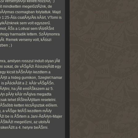
ĂŠl versenytĂĄv kellett hozzĂĄ : )
it mindketten megelőztĂźnk, de
 hĂĄrmas csomagban folytattuk. Majd
1:25-Ăśs csatĂĄzĂłs kĂśrt, VTomi is
gyikĂźnknek sem volt egyszerű.
ot, ĂŠs a Lotival sem tĂśrtĂŠnt
yhogy harmadik lettem. SzĂĄmomra
Ăł. Remek verseny volt, kĂśszi
zben ; )
a, amilyen rosszul indult olyan jĂłl
mi sokat, de vĂŠgĂźl ĂśsszejĂśtt egy
egy kicsit bĂŠnĂĄn kezdtem a
kĂĄlt a hideg gumikon, Szeglet hamar
ki is pĂśckĂślt a 2. kĂśr vĂŠgĂŠn.
Ąllni, ha jĂłl emlĂŠkszem az 5.
ztĂĄn pĂĄr kĂśr mĂşlva megadta
ak lehet fĂŠlreĂĄlltam resetelni.
kĂŠsőbb ketten kicsĂşsztak előlem.
g, a vĂŠge felĂŠ kezdtem mĂĄr
źl be is ĂŠrtem a Jani-ĂdĂĄm-Majer
nĂŠlkĂźl megelőzni, az utolsĂł
ikerĂźlt a 4. helyre beĂŠrni.