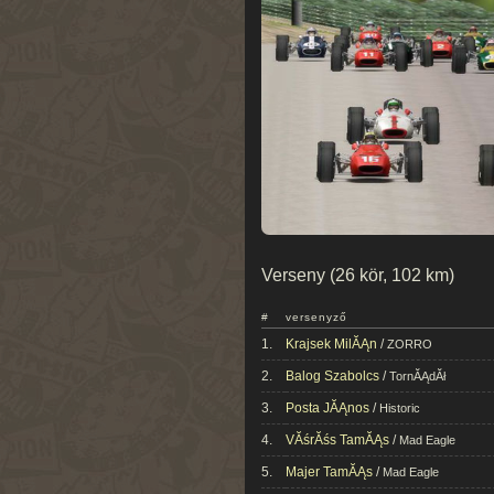
Verseny (26 kör, 102 km)
#
versenyző
1.
Krajsek MilĂĄn
/
ZORRO
2.
Balog Szabolcs
/
TornĂĄdĂł
3.
Posta JĂĄnos
/
Historic
4.
VĂśrĂśs TamĂĄs
/
Mad Eagle
5.
Majer TamĂĄs
/
Mad Eagle