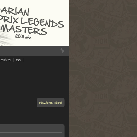
Emlékfal
rss
részletes nézet