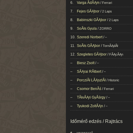
6.
Varga ĂdĂĄm
/
Ferrari
7.
Fejes GĂĄbor
/
2 Laps
8.
Babinszki GĂĄbor
/
2 Laps
9.
SoĂłs Gyula
/
ZORRO
10.
Szeredi Norbert
/
–
11.
SoĂłs GĂĄbor
/
TornĂĄdĂł
12.
Szegletes GĂĄbor
/
FĂĄcĂĄn
–
Biesz Zsolt
/
–
–
SĂĄrai RĂłbert
/
–
–
PorcziĂł LĂĄszlĂł
/
Historic
–
Csomor BenĂś
/
Ferrari
–
TĂłvĂĄri GyĂśrgy
/
–
–
Tyukodi ZoltĂĄn
/
–
Időmérő edzés / Rajtrács
#
versenyző