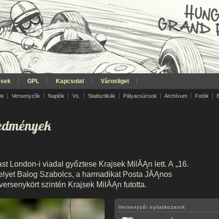
ések
GPL
Kapcsolat
Városliget
ek
Versenyzők
Naplók
Vs.
Statisztikák
Pályacsúcsok
Archívum
Fotók
redmények
st London-i viadal győztese Krajsek MilĂĄn lett. A „16.
elyet Balog Szabolcs, a harmadikat Posta JĂĄnos
ersenykört szintén Krajsek MilĂĄn futotta.
Versenyzői nyilatkozatok