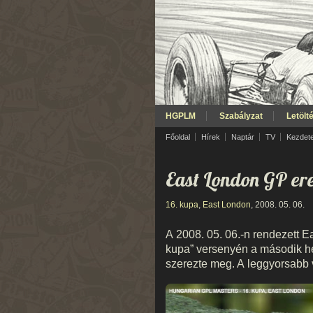
HGPLM
Szabályzat
Letölt
Főoldal
Hírek
Naptár
TV
Kezdet
East London GP e
16. kupa
,
East London
, 2008. 05. 06.
A 2008. 05. 06.-n rendezett Ea
kupa” versenyén a második h
szerezte meg. A leggyorsabb v