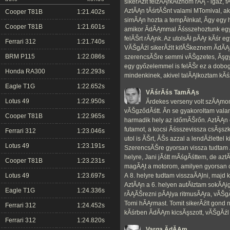
sikerĂźlt felzĂĄrkĂłznom rĂĄ - igaz, f
AztĂĄn tĂśrtĂŠnt valami MTomival, ak
Cooper T81B
1:21.402s
simĂĄn hozta a tempĂłnkat, Ă­gy egy
Cooper T81B
1:21.601s
amikor ĂdĂĄmmal Ăśsszehoztunk egy 
felĂŠrt rĂĄnk. Az utolsĂł pĂĄr kĂśr e
Ferrari 312
1:21.740s
VĂŠgĂźl sikerĂźlt kifĂŠkeznem ĂdĂĄm
BRM P115
1:22.086s
szerencsĂŠre semmi vĂŠgzetes, Ăşg
egy győzelemmel is felĂŠr ez a dobog
Honda RA300
1:22.293s
mindenkinek, akivel talĂĄlkoztam kĂś
Eagle T1G
1:22.652s
VĂśrĂśs TamĂĄs
Lotus 49
1:22.950s
Ărdekes verseny volt szĂĄmomr
vĂŠgződĂśtt. Ăn se gyakoroltam vala
Cooper T81B
1:22.965s
harmadik hely az időmĂŠrőn. AztĂĄn 
futamot, a kocsi Ăśsszevissza csĂşsz
Ferrari 312
1:23.046s
utol is ĂŠrt, ĂŠs azzal a lendĂźlettel 
Lotus 49
1:23.191s
SzerencsĂŠre gyorsan vissza tudtam Ă
helyre, Jani jĂśtt mĂśgĂśttem, de a
Cooper T81B
1:23.231s
magĂĄt a motorom, amilyen gyorsan cs
Lotus 49
1:23.697s
A 8. helyre tudtam visszaĂĄlni, majd 
AztĂĄn a 6. helyen autĂłztam sokĂĄi
Eagle T1G
1:24.336s
rĂĄĂŠrezni pĂĄlya ritmusĂĄra, vĂŠgĂ
Tomi hĂĄrmast. Tomit sikerĂźlt gond 
Ferrari 312
1:24.452s
kĂśrben ĂdĂĄm kicsĂşszott, vĂŠgĂźl s
Ferrari 312
1:24.820s
Varga ĂdĂĄm