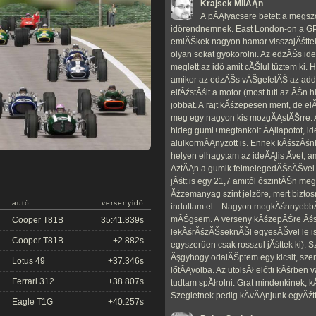
Krajsek MilĂĄn
A pĂĄlyacsere betett a megsz
időrendnemnek. East London-on a GP 
emlĂŠkek nagyon hamar visszajĂśttek,
olyan sokat gyokorolni. Az edzĂŠs ide
meglett az idő amit cĂŠlul tűztem ki.
amikor az edzĂŠs vĂŠgefelĂŠ az addig
elfĂźstĂślt a motor (most tuti az ĂŠn 
jobbat. A rajt kĂśzepesen ment, de el
meg egy nagyon kis mozgĂĄstĂŠrre. A
hideg gumi+megtankolt ĂĄllapotot, id
alulkormĂĄnyzott is. Ennek kĂśszĂśn
helyen elhagytam az ideĂĄlis Ă­vet, 
AztĂĄn a gumik felmelegedĂŠsĂŠvel
jĂśtt is egy 21,7 amitől őszintĂŠn me
Ăźzemanyag szint jelzőre, mert bizto
autó
versenyidő
indultam el... Nagyon megkĂśnnyebbĂ
mĂŠgsem. A verseny kĂśzepĂŠre Ăśss
Cooper T81B
35:41.839s
lekĂśrĂśzĂŠseknĂŠl egyesĂŠvel le is
Cooper T81B
+2.882s
egyszerűen csak rosszul jĂśttek ki). 
Ăşgyhogy odalĂŠptem egy kicsit, sze
Lotus 49
+37.346s
lőtĂĄvolba. Az utolsĂł előtti kĂśrben v
Ferrari 312
+38.807s
tudtam spĂłrolni. Grat mindenkinek,
Szegletnek pedig kĂ­vĂĄnjunk egyĂźtt 
Eagle T1G
+40.257s