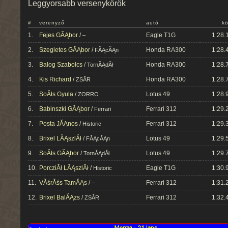
Leggyorsabb versenykörök
#
verenyző
autó
kö
1.
Fejes GĂĄbor
/
Eagle T1G
1:28.
–
2.
Szegletes GĂĄbor
/
Honda RA300
1:28.
FĂĄcĂĄn
3.
Balog Szabolcs
/
Honda RA300
1:28.
TornĂĄdĂł
4.
Kis Richard
/
Honda RA300
1:28.
ZSĂR
5.
SoĂłs Gyula
/
Lotus 49
1:28.
ZORRO
6.
Babinszki GĂĄbor
/
Ferrari 312
1:29.
Ferrari
7.
Posta JĂĄnos
/
Ferrari 312
1:29.
Historic
8.
Brixel LĂĄszlĂł
/
Lotus 49
1:29.
FĂĄcĂĄn
9.
SoĂłs GĂĄbor
/
Lotus 49
1:29.
TornĂĄdĂł
10.
PorcziĂł LĂĄszlĂł
/
Eagle T1G
1:30.
Historic
11.
VĂśrĂśs TamĂĄs
/
Ferrari 312
1:31.
–
12.
Brixel BalĂĄzs
/
Ferrari 312
1:32.
ZSĂR