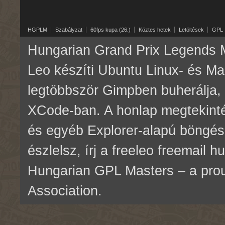
HGPLM
Szabályzat
60fps kupa (26.)
Köztes hetek
Letöltések
GPL
Hungarian Grand Prix Legends M
Leo készíti Ubuntu Linux- és M
legtöbbször Gimpben buherálja, 
XCode-ban. A honlap megtekinté
és egyéb Explorer-alapú böngés
észlelsz, írj a freeleo freemail 
Hungarian GPL Masters – a pr
Association.