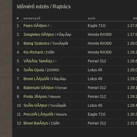
Időmérő edzés / Rajtrács
#
versenyző
autó
kö
1.
Fejes GĂĄbor
/
Eagle T1G
1:27.
–
2.
Szegletes GĂĄbor
/
Honda RA300
1:27.
FĂĄcĂĄn
3.
Balog Szabolcs
/
Honda RA300
1:28.
TornĂĄdĂł
4.
Kis Richard
/
Honda RA300
1:28.
ZSĂR
5.
VĂśrĂśs TamĂĄs
/
Ferrari 312
1:28.
–
6.
SoĂłs Gyula
/
Lotus 49
1:29.
ZORRO
7.
Brixel LĂĄszlĂł
/
Lotus 49
1:29.
FĂĄcĂĄn
8.
Babinszki GĂĄbor
/
Ferrari 312
1:29.
Ferrari
9.
Posta JĂĄnos
/
Ferrari 312
1:29.
Historic
10.
SoĂłs GĂĄbor
/
Lotus 49
1:29.
TornĂĄdĂł
11.
PorcziĂł LĂĄszlĂł
/
Eagle T1G
1:30.
Historic
12.
Brixel BalĂĄzs
/
Ferrari 312
1:32.
ZSĂR