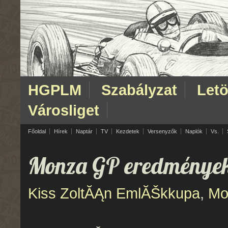
HGPLM
Szabályzat
Letö
Városliget
Főoldal
Hírek
Naptár
TV
Kezdetek
Versenyzők
Naplók
Vs.
Monza GP eredménye
Kiss ZoltĂĄn EmlĂŠkkupa
,
Mo