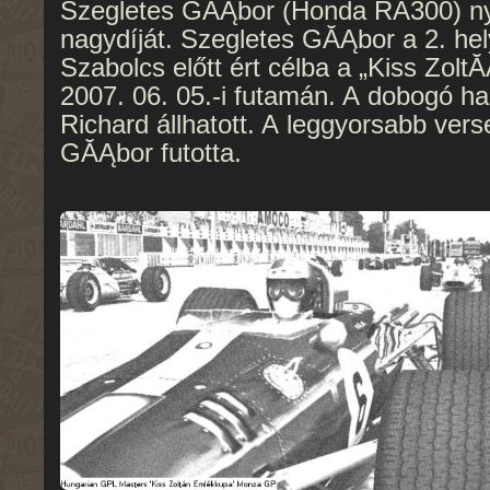
Szegletes GĂĄbor (Honda RA300) n
nagydíját. Szegletes GĂĄbor a 2. hely
Szabolcs előtt ért célba a „Kiss Zo
2007. 06. 05.-i futamán. A dobogó ha
Richard állhatott. A leggyorsabb vers
GĂĄbor futotta.