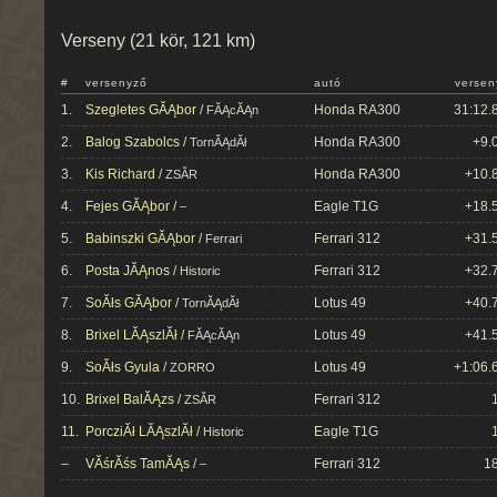
Verseny (21 kör, 121 km)
#
versenyző
autó
versen
1.
Szegletes GĂĄbor
/
Honda RA300
31:12.
FĂĄcĂĄn
2.
Balog Szabolcs
/
Honda RA300
+9.
TornĂĄdĂł
3.
Kis Richard
/
Honda RA300
+10.
ZSĂR
4.
Fejes GĂĄbor
/
Eagle T1G
+18.
–
5.
Babinszki GĂĄbor
/
Ferrari 312
+31.
Ferrari
6.
Posta JĂĄnos
/
Ferrari 312
+32.
Historic
7.
SoĂłs GĂĄbor
/
Lotus 49
+40.
TornĂĄdĂł
8.
Brixel LĂĄszlĂł
/
Lotus 49
+41.
FĂĄcĂĄn
9.
SoĂłs Gyula
/
Lotus 49
+1:06.
ZORRO
10.
Brixel BalĂĄzs
/
Ferrari 312
ZSĂR
11.
PorcziĂł LĂĄszlĂł
/
Eagle T1G
Historic
–
VĂśrĂśs TamĂĄs
/
Ferrari 312
18
–