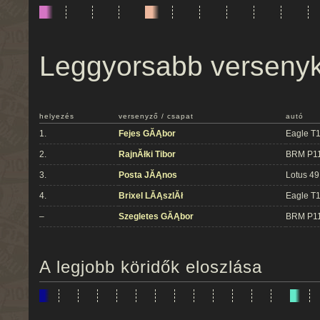
Leggyorsabb verseny
helyezés
versenyző / csapat
autó
1.
Fejes GĂĄbor
Eagle T
2.
RajnĂłki Tibor
BRM P1
3.
Posta JĂĄnos
Lotus 49
4.
Brixel LĂĄszlĂł
Eagle T
–
Szegletes GĂĄbor
BRM P1
A legjobb köridők eloszlása