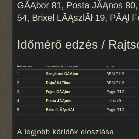
GĂĄbor 81, Posta JĂĄnos 80,
54, Brixel LĂĄszlĂł 19, PĂĄl F
Időmérő edzés / Rajts
helyezés
versenyző / csapat
autó
1.
Szegletes GĂĄbor
BRM P115
2.
RajnĂłki Tibor
BRM P115
3.
Fejes GĂĄbor
Eagle T1G
4.
Posta JĂĄnos
Lotus 49
5.
Brixel LĂĄszlĂł
Eagle T1G
A legjobb köridők eloszlása