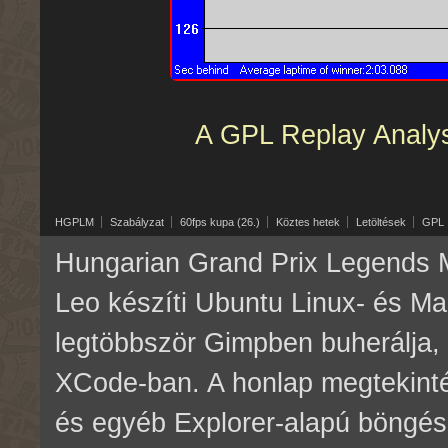
A GPL Replay Analyser
HGPLM
Szabályzat
60fps kupa (26.)
Köztes hetek
Letöltések
GPL
Hungarian Grand Prix Legends M
Leo készíti Ubuntu Linux- és M
legtöbbször Gimpben buherálja, 
XCode-ban. A honlap megtekinté
és egyéb Explorer-alapú böngés