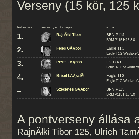
Verseny (15 kör, 125 
helyezés
versenyző / csapat
autó
1.
RajnĂłki Tibor
BRM P115
BRM P115 H16 3.0
2.
Fejes GĂĄbor
Eagle T1G
Eagle T1G Weslake V
3.
Posta JĂĄnos
Lotus 49
Lotus 49 Cosworth V8
4.
Brixel LĂĄszlĂł
Eagle T1G
Eagle T1G Weslake V
–
Szegletes GĂĄbor
BRM P115
BRM P115 H16 3.0
A pontverseny állása 
RajnĂłki Tibor 125, Ulrich Ta