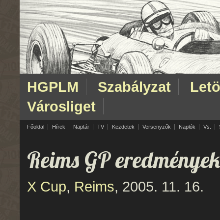
HGPLM
Szabályzat
Letö
Városliget
Főoldal
Hírek
Naptár
TV
Kezdetek
Versenyzők
Naplók
Vs.
Reims GP eredménye
X Cup
,
Reims
, 2005. 11. 16.