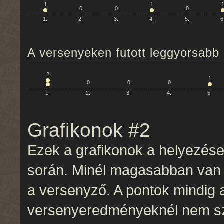
1
1
0
0
0
1.
2.
3.
4.
5.
6
A versenyeken futott leggyorsabb 
2
1
0
0
0
1.
2.
3.
4.
5.
Grafikonok #2
Ezek a grafikonok a helyezések
során. Minél magasabban van e
a versenyző. A pontok mindig 
versenyeredményeknél nem sz