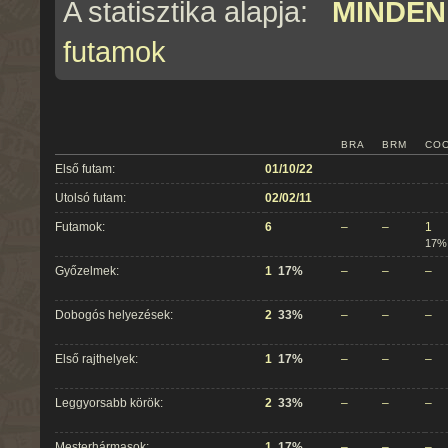
A statisztika alapja:
MINDEN
futamok
BRA
BRM
CO
Első futam:
01/10/22
Utolsó futam:
02/02/11
Futamok:
6
–
–
1
17%
Győzelmek:
1
17%
–
–
–
Dobogós helyezések:
2
33%
–
–
–
Első rajthelyek:
1
17%
–
–
–
Leggyorsabb körök:
2
33%
–
–
–
Mesterhármasok:
1
17%
–
–
–