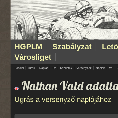
HGPLM
Szabályzat
Letö
Városliget
Főoldal
Hírek
Naptár
TV
Kezdetek
Versenyzők
Naplók
Vs.
Nathan Vald adatla
Ugrás a versenyző naplójához