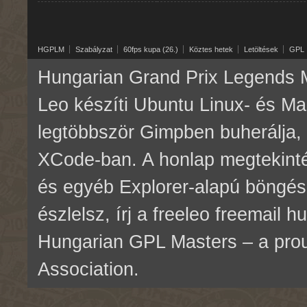
HGPLM
Szabályzat
60fps kupa (26.)
Köztes hetek
Letöltések
GPL
Hungarian Grand Prix Legends M
Leo készíti Ubuntu Linux- és M
legtöbbször Gimpben buherálja, 
XCode-ban. A honlap megtekinté
és egyéb Explorer-alapú böngés
észlelsz, írj a freeleo freemail 
Hungarian GPL Masters – a pr
Association.