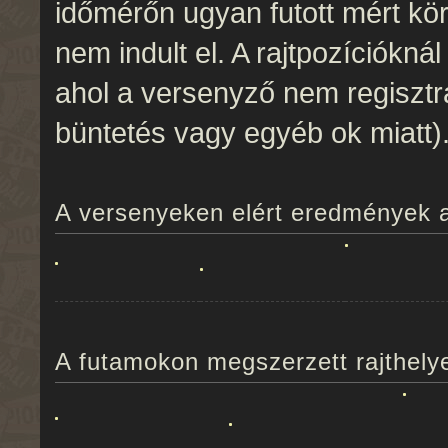
időmérőn ugyan futott mért kö
nem indult el. A rajtpozíciókná
ahol a versenyző nem regisztrá
büntetés vagy egyéb ok miatt)
A versenyeken elért eredmények a 
A futamokon megszerzett rajthelyek