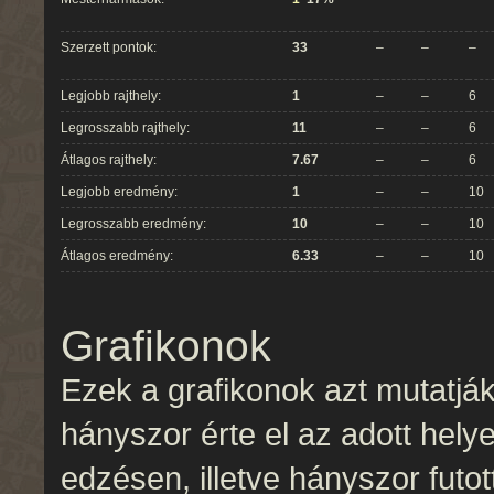
Szerzett pontok:
33
–
–
–
Legjobb rajthely:
1
–
–
6
Legrosszabb rajthely:
11
–
–
6
Átlagos rajthely:
7.67
–
–
6
Legjobb eredmény:
1
–
–
10
Legrosszabb eredmény:
10
–
–
10
Átlagos eredmény:
6.33
–
–
10
Grafikonok
Ezek a grafikonok azt mutatjá
hányszor érte el az adott hel
edzésen, illetve hányszor futo