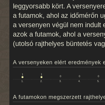
leggyorsabb kört. A versenye
a futamok, ahol az időmérőn ug
a versenyen végül nem indult e
azok a futamok, ahol a versen
(utolsó rajthelyes büntetés va
A versenyeken elért eredmények e
1
1
0
0
0
1.
2.
3.
4.
5.
A futamokon megszerzett rajthely