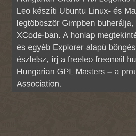
Leo készíti Ubuntu Linux- és M
legtöbbször Gimpben buherálja, 
XCode-ban. A honlap megtekinté
és egyéb Explorer-alapú böngés
észlelsz, írj a freeleo freemail 
Hungarian GPL Masters – a pr
Association.