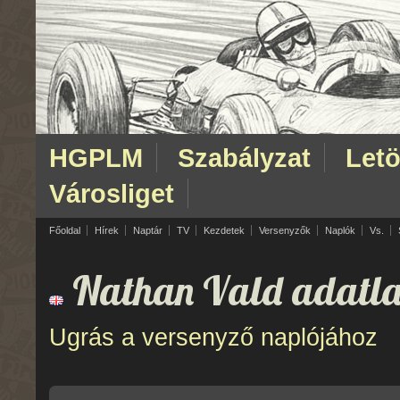
HGPLM
Szabályzat
Letö
Városliget
Főoldal
Hírek
Naptár
TV
Kezdetek
Versenyzők
Naplók
Vs.
Nathan Vald adatla
Ugrás a versenyző naplójához