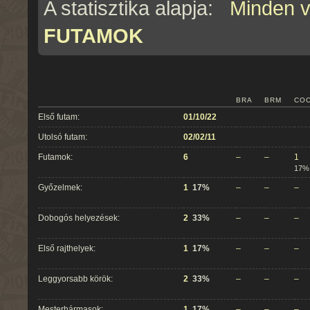
A statisztika alapja:
Minden 
FUTAMOK
BRA
BRM
CO
Első futam:
01/10/22
Utolsó futam:
02/02/11
Futamok:
6
–
–
1
17%
Győzelmek:
1
17%
–
–
–
Dobogós helyezések:
2
33%
–
–
–
Első rajthelyek:
1
17%
–
–
–
Leggyorsabb körök:
2
33%
–
–
–
Mesterhármasok:
1
17%
–
–
–