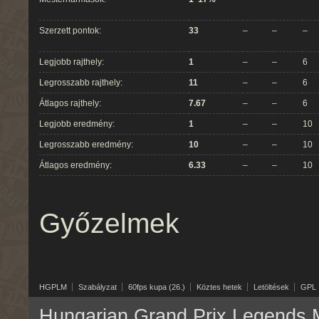
Szerzett pontok:
33
–
–
–
Legjobb rajthely:
1
–
–
6
Legrosszabb rajthely:
11
–
–
6
Átlagos rajthely:
7.67
–
–
6
Legjobb eredmény:
1
–
–
10
Legrosszabb eredmény:
10
–
–
10
Átlagos eredmény:
6.33
–
–
10
Győzelmek
HGPLM
Szabályzat
60fps kupa (26.)
Köztes hetek
Letöltések
GPL
Hungarian Grand Prix Legends M