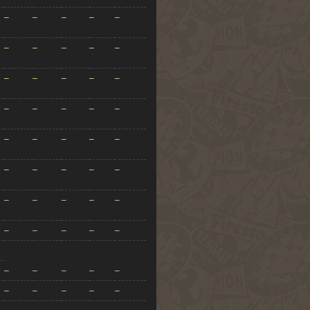
–
–
–
–
–
–
–
–
–
–
–
–
–
–
–
–
–
–
–
–
–
–
–
–
–
–
–
–
–
–
–
–
–
–
–
–
–
–
–
–
–
–
–
–
–
–
–
–
–
–