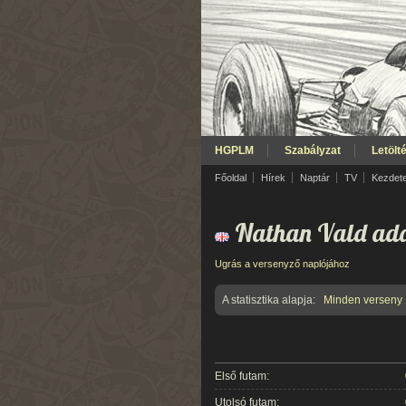
HGPLM
Szabályzat
Letölt
Főoldal
Hírek
Naptár
TV
Kezdet
Nathan Vald ada
Ugrás a versenyző naplójához
A statisztika alapja:
Minden verseny
Első futam:
Utolsó futam: