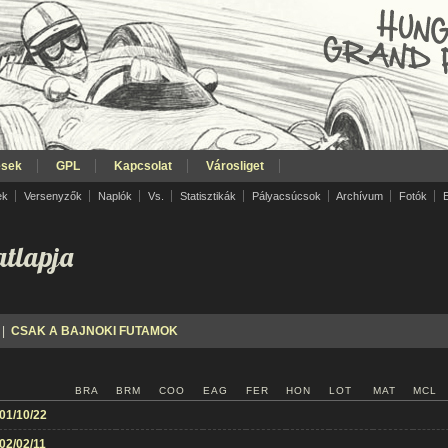
ések
GPL
Kapcsolat
Városliget
ek
Versenyzők
Naplók
Vs.
Statisztikák
Pályacsúcsok
Archívum
Fotók
tlapja
|
CSAK A BAJNOKI FUTAMOK
BRA
BRM
COO
EAG
FER
HON
LOT
MAT
MCL
01/10/22
02/02/11