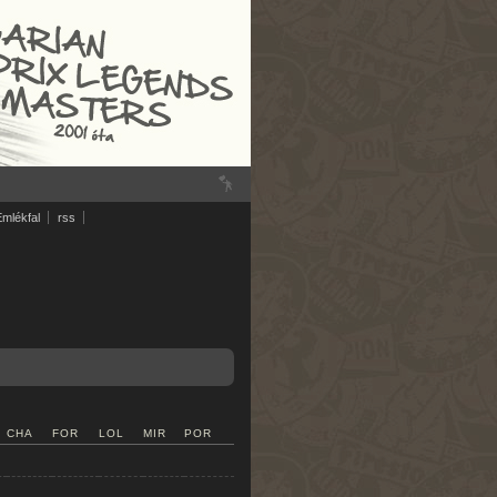
Emlékfal
rss
CHA
FOR
LOL
MIR
POR