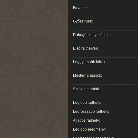
Futamok:
Győzelmek:
Dobogós helyezések:
Első rajthelyek:
Leggyorsabb körök:
Mesterhármasok:
Szerzett pontok:
Legjobb rajthely:
Legrosszabb rajthely:
Átlagos rajthely:
Legjobb eredmény: