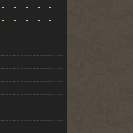
–
–
–
–
–
–
–
–
–
–
–
–
–
–
–
–
–
–
–
–
–
–
–
–
–
–
–
–
–
–
–
–
–
–
–
–
–
–
–
–
–
–
–
–
–
–
–
–
–
–