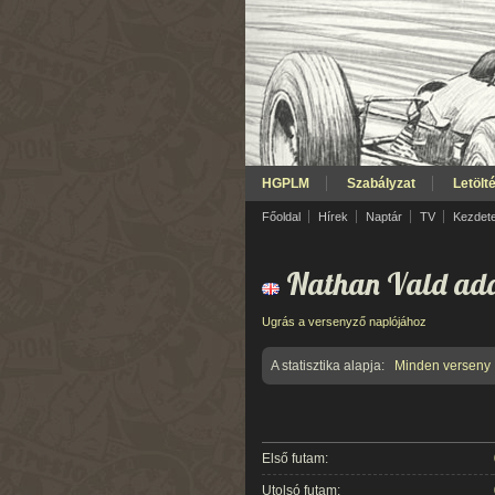
HGPLM
Szabályzat
Letölt
Főoldal
Hírek
Naptár
TV
Kezdet
Nathan Vald ada
Ugrás a versenyző naplójához
A statisztika alapja:
Minden verseny
Első futam:
Utolsó futam: