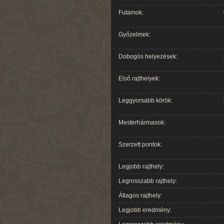
Futamok:
Győzelmek:
Dobogós helyezések:
Első rajthelyek:
Leggyorsabb körök:
Mesterhármasok:
Szerzett pontok:
Legjobb rajthely:
Legrosszabb rajthely:
Átlagos rajthely:
Legjobb eredmény: