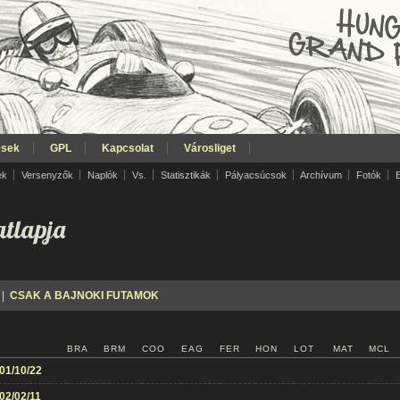
ések
GPL
Kapcsolat
Városliget
ek
Versenyzők
Naplók
Vs.
Statisztikák
Pályacsúcsok
Archívum
Fotók
tlapja
|
CSAK A BAJNOKI FUTAMOK
BRA
BRM
COO
EAG
FER
HON
LOT
MAT
MCL
01/10/22
02/02/11