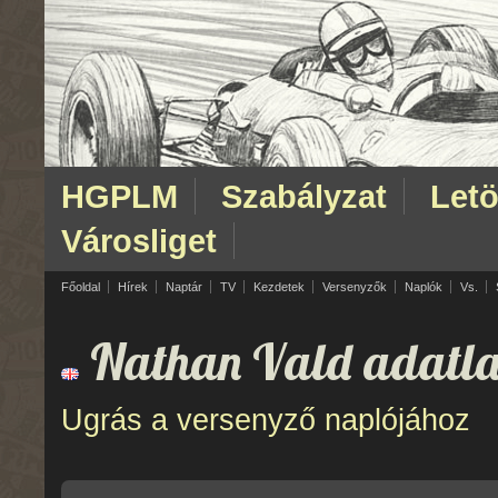
HGPLM
Szabályzat
Letö
Városliget
Főoldal
Hírek
Naptár
TV
Kezdetek
Versenyzők
Naplók
Vs.
Nathan Vald adatla
Ugrás a versenyző naplójához