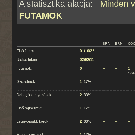
A statisztika alapja:
Minden 
FUTAMOK
BRA
BRM
CO
Első futam:
01/10/22
Utolsó futam:
02/02/11
Futamok:
6
–
–
1
17%
Győzelmek:
1
17%
–
–
–
Dobogós helyezések:
2
33%
–
–
–
Első rajthelyek:
1
17%
–
–
–
Leggyorsabb körök:
2
33%
–
–
–
Mesterhármasok:
1
17%
–
–
–