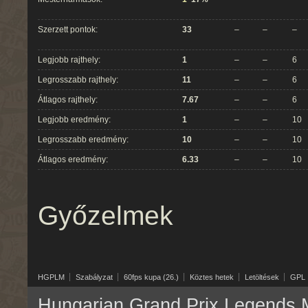
Szerzett pontok:
33
–
–
–
Legjobb rajthely:
1
–
–
6
Legrosszabb rajthely:
11
–
–
6
Átlagos rajthely:
7.67
–
–
6
Legjobb eredmény:
1
–
–
10
Legrosszabb eredmény:
10
–
–
10
Átlagos eredmény:
6.33
–
–
10
Győzelmek
HGPLM
Szabályzat
60fps kupa (26.)
Köztes hetek
Letöltések
GPL
Hungarian Grand Prix Legends M