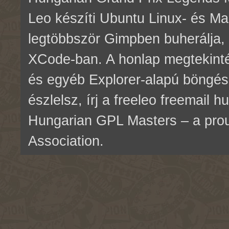
Leo készíti Ubuntu Linux- és M
legtöbbször Gimpben buherálja, 
XCode-ban. A honlap megtekinté
és egyéb Explorer-alapú böngés
észlelsz, írj a freeleo freemail 
Hungarian GPL Masters – a pr
Association.