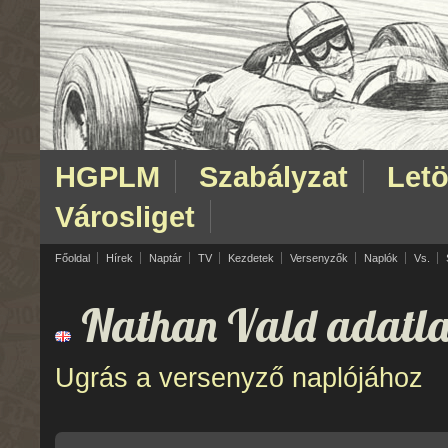
HGPLM
Szabályzat
Letö
Városliget
Főoldal
Hírek
Naptár
TV
Kezdetek
Versenyzők
Naplók
Vs.
Nathan Vald adatla
Ugrás a versenyző naplójához