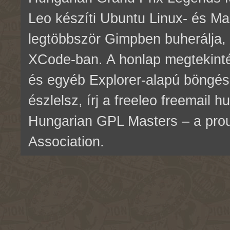
Leo készíti Ubuntu Linux- és M
legtöbbször Gimpben buherálja, 
XCode-ban. A honlap megtekinté
és egyéb Explorer-alapú böngés
észlelsz, írj a freeleo freemail 
Hungarian GPL Masters – a pr
Association.