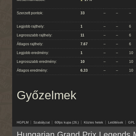
Szerzett pontok:
33
–
–
–
Legjobb rajthely:
1
–
–
6
Legrosszabb rajthely:
11
–
–
6
Átlagos rajthely:
7.67
–
–
6
Legjobb eredmény:
1
–
–
10
Legrosszabb eredmény:
10
–
–
10
Átlagos eredmény:
6.33
–
–
10
Győzelmek
HGPLM
Szabályzat
60fps kupa (26.)
Köztes hetek
Letöltések
GPL
Hungarian Grand Prix Legends M