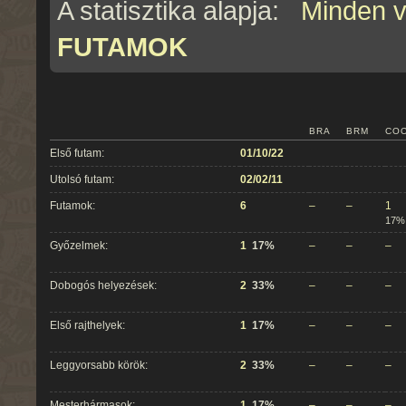
A statisztika alapja:
Minden 
FUTAMOK
BRA
BRM
CO
Első futam:
01/10/22
Utolsó futam:
02/02/11
Futamok:
6
–
–
1
17%
Győzelmek:
1
17%
–
–
–
Dobogós helyezések:
2
33%
–
–
–
Első rajthelyek:
1
17%
–
–
–
Leggyorsabb körök:
2
33%
–
–
–
Mesterhármasok:
1
17%
–
–
–