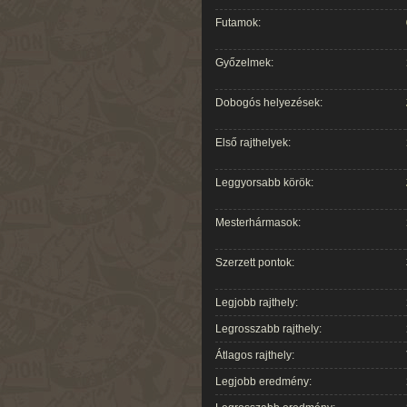
Futamok:
Győzelmek:
Dobogós helyezések:
Első rajthelyek:
Leggyorsabb körök:
Mesterhármasok:
Szerzett pontok:
Legjobb rajthely:
Legrosszabb rajthely:
Átlagos rajthely:
Legjobb eredmény: