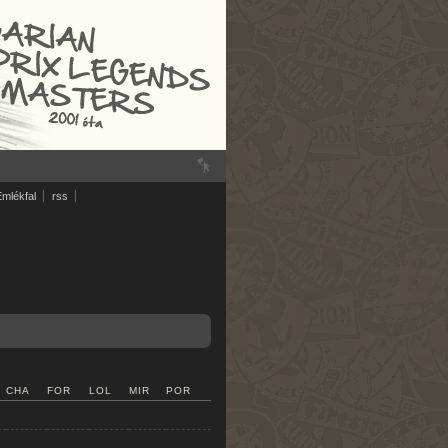
Emlékfal
rss
CHA
FOR
LOL
MIR
POR