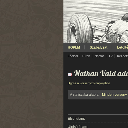
HGPLM
Szabályzat
Letölt
Főoldal
Hírek
Naptár
TV
Kezdet
Nathan Vald ada
Ugrás a versenyző naplójához
A statisztika alapja:
Minden verseny
Első futam:
Utolsó futam: