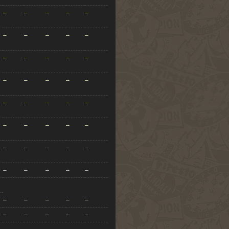
–
–
–
–
–
–
–
–
–
–
–
–
–
–
–
–
–
–
–
–
–
–
–
–
–
–
–
–
–
–
–
–
–
–
–
–
–
–
–
–
–
–
–
–
–
–
–
–
–
–