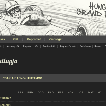
ések
GPL
Kapcsolat
Városliget
ek
Versenyzők
Naplók
Vs.
Statisztikák
Pályacsúcsok
Archívum
Fotók
tlapja
|
CSAK A BAJNOKI FUTAMOK
BRA
BRM
COO
EAG
FER
HON
LOT
MAT
MCL
01/10/22
02/02/11