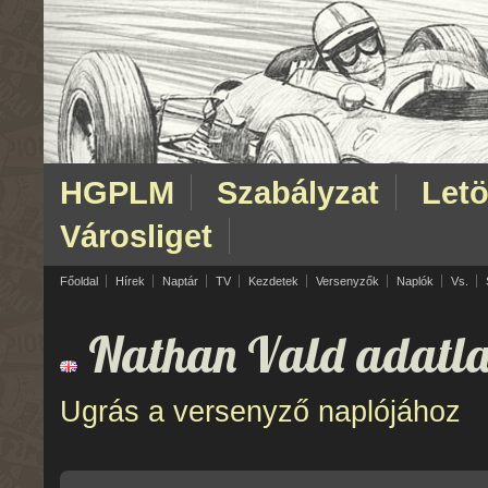
HGPLM
Szabályzat
Letö
Városliget
Főoldal
Hírek
Naptár
TV
Kezdetek
Versenyzők
Naplók
Vs.
Nathan Vald adatla
Ugrás a versenyző naplójához