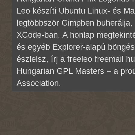
Leo készíti Ubuntu Linux- és M
legtöbbször Gimpben buherálja, 
XCode-ban. A honlap megtekinté
és egyéb Explorer-alapú böngés
észlelsz, írj a freeleo freemail 
Hungarian GPL Masters – a pr
Association.