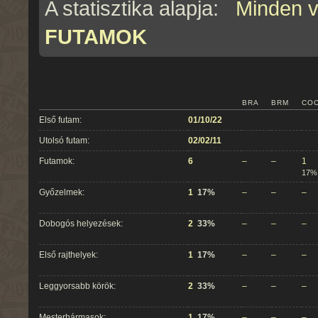
A statisztika alapja:
Minden 
FUTAMOK
BRA
BRM
CO
Első futam:
01/10/22
Utolsó futam:
02/02/11
Futamok:
6
–
–
1
17%
Győzelmek:
1
17%
–
–
–
Dobogós helyezések:
2
33%
–
–
–
Első rajthelyek:
1
17%
–
–
–
Leggyorsabb körök:
2
33%
–
–
–
Mesterhármasok:
1
17%
–
–
–