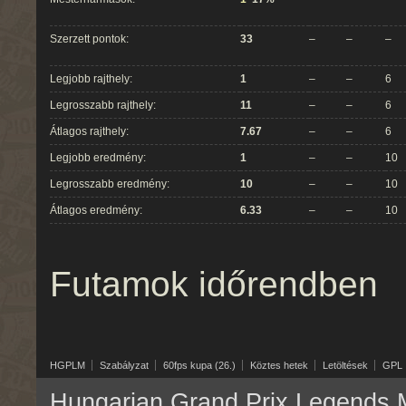
Szerzett pontok:
33
–
–
–
Legjobb rajthely:
1
–
–
6
Legrosszabb rajthely:
11
–
–
6
Átlagos rajthely:
7.67
–
–
6
Legjobb eredmény:
1
–
–
10
Legrosszabb eredmény:
10
–
–
10
Átlagos eredmény:
6.33
–
–
10
Futamok időrendben
HGPLM
Szabályzat
60fps kupa (26.)
Köztes hetek
Letöltések
GPL
Hungarian Grand Prix Legends M