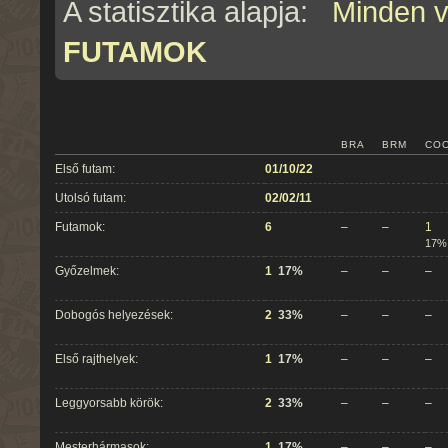
A statisztika alapja:
Minden 
FUTAMOK
BRA
BRM
CO
Első futam:
01/10/22
Utolsó futam:
02/02/11
Futamok:
6
–
–
1
17%
Győzelmek:
1
17%
–
–
–
Dobogós helyezések:
2
33%
–
–
–
Első rajthelyek:
1
17%
–
–
–
Leggyorsabb körök:
2
33%
–
–
–
Mesterhármasok:
1
17%
–
–
–