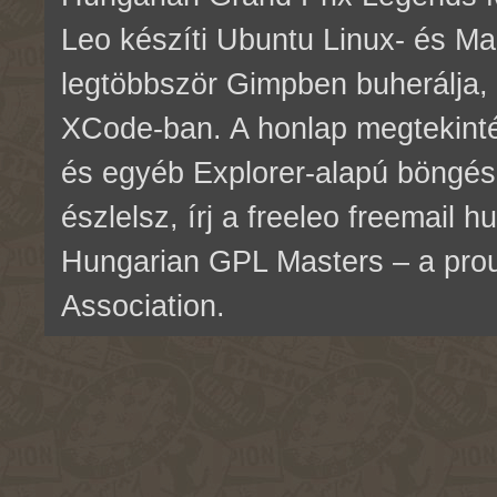
Leo készíti Ubuntu Linux- és M
legtöbbször Gimpben buherálja, 
XCode-ban. A honlap megtekinté
és egyéb Explorer-alapú böngés
észlelsz, írj a freeleo freemail 
Hungarian GPL Masters – a pr
Association.