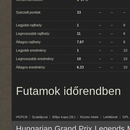
Szerzett pontok:
33
–
–
–
Legjobb rajthely:
1
–
–
6
Legrosszabb rajthely:
11
–
–
6
Átlagos rajthely:
7.67
–
–
6
Legjobb eredmény:
1
–
–
10
Legrosszabb eredmény:
10
–
–
10
Átlagos eredmény:
6.33
–
–
10
Futamok időrendben
HGPLM
Szabályzat
60fps kupa (26.)
Köztes hetek
Letöltések
GPL
Hungarian Grand Prix Legends M