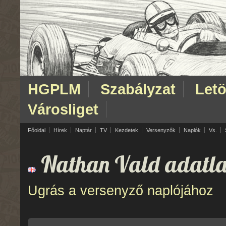
HGPLM
Szabályzat
Letö
Városliget
Főoldal
Hírek
Naptár
TV
Kezdetek
Versenyzők
Naplók
Vs.
Nathan Vald adatla
Ugrás a versenyző naplójához