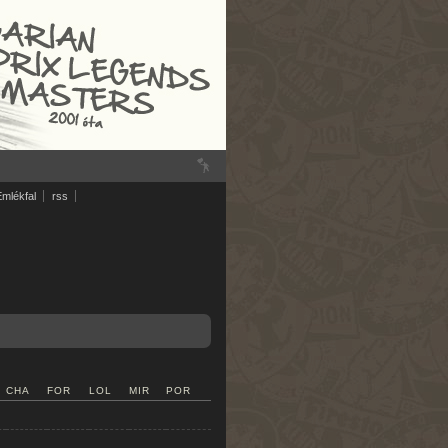
Emlékfal
rss
CHA
FOR
LOL
MIR
POR