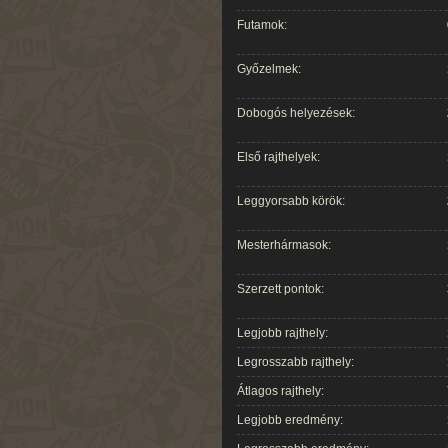
Futamok:
Győzelmek:
Dobogós helyezések:
Első rajthelyek:
Leggyorsabb körök:
Mesterhármasok:
Szerzett pontok:
Legjobb rajthely:
Legrosszabb rajthely:
Átlagos rajthely:
Legjobb eredmény: