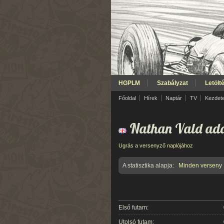
HGPLM
Szabályzat
Letölt
Főoldal
Hírek
Naptár
TV
Kezdet
Nathan Vald ada
Ugrás a versenyző naplójához
A statisztika alapja:
Minden verseny
Első futam:
Utolsó futam: