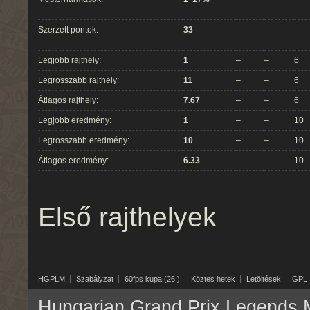
Szerzett pontok:
33
–
–
–
Legjobb rajthely:
1
–
–
6
Legrosszabb rajthely:
11
–
–
6
Átlagos rajthely:
7.67
–
–
6
Legjobb eredmény:
1
–
–
10
Legrosszabb eredmény:
10
–
–
10
Átlagos eredmény:
6.33
–
–
10
Első rajthelyek
HGPLM
Szabályzat
60fps kupa (26.)
Köztes hetek
Letöltések
GPL
Hungarian Grand Prix Legends M