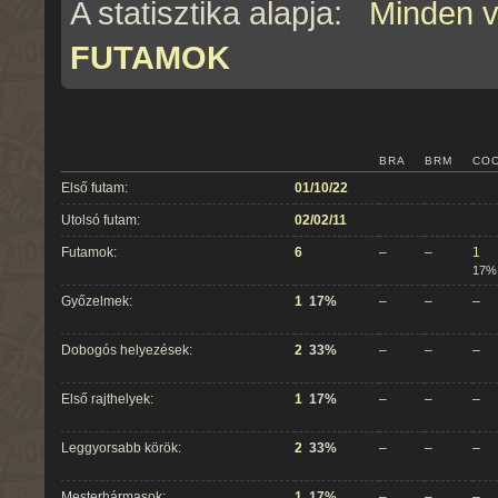
A statisztika alapja:
Minden 
FUTAMOK
BRA
BRM
CO
Első futam:
01/10/22
Utolsó futam:
02/02/11
Futamok:
6
–
–
1
17%
Győzelmek:
1
17%
–
–
–
Dobogós helyezések:
2
33%
–
–
–
Első rajthelyek:
1
17%
–
–
–
Leggyorsabb körök:
2
33%
–
–
–
Mesterhármasok:
1
17%
–
–
–