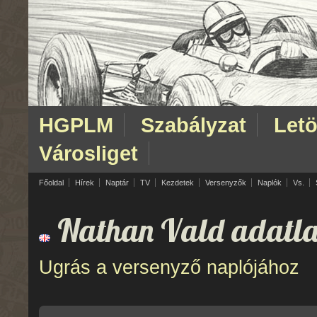
HGPLM
Szabályzat
Letö
Városliget
Főoldal
Hírek
Naptár
TV
Kezdetek
Versenyzők
Naplók
Vs.
Nathan Vald adatla
Ugrás a versenyző naplójához