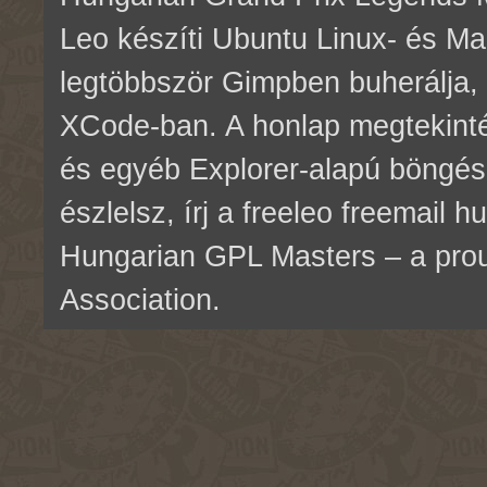
Leo készíti Ubuntu Linux- és M
legtöbbször Gimpben buherálja, 
XCode-ban. A honlap megtekinté
és egyéb Explorer-alapú böngés
észlelsz, írj a freeleo freemail 
Hungarian GPL Masters – a pr
Association.