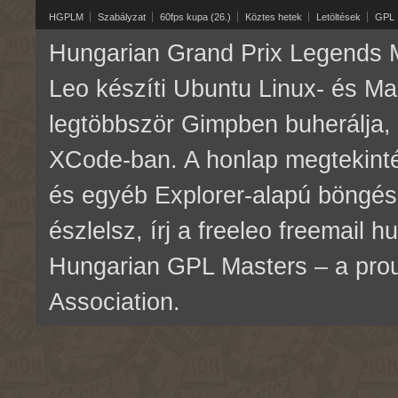
HGPLM
Szabályzat
60fps kupa (26.)
Köztes hetek
Letöltések
GPL
Hungarian Grand Prix Legends M
Leo készíti Ubuntu Linux- és M
legtöbbször Gimpben buherálja, 
XCode-ban. A honlap megtekinté
és egyéb Explorer-alapú böngés
észlelsz, írj a freeleo freemail 
Hungarian GPL Masters – a pr
Association.