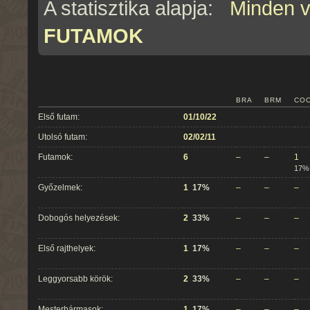
A statisztika alapja:
Minden 
FUTAMOK
BRA
BRM
CO
Első futam:
01/10/22
Utolsó futam:
02/02/11
Futamok:
6
–
–
1
17%
Győzelmek:
1
17%
–
–
–
Dobogós helyezések:
2
33%
–
–
–
Első rajthelyek:
1
17%
–
–
–
Leggyorsabb körök:
2
33%
–
–
–
Mesterhármasok:
1
17%
–
–
–