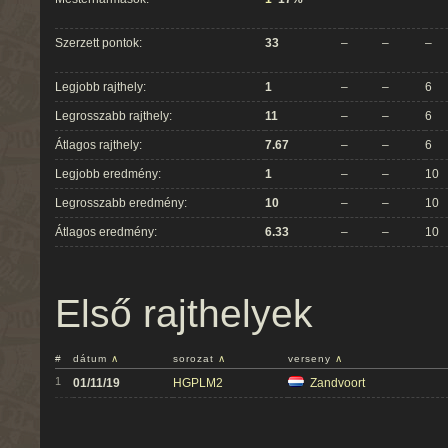
Szerzett pontok:
33
–
–
–
Legjobb rajthely:
1
–
–
6
Legrosszabb rajthely:
11
–
–
6
Átlagos rajthely:
7.67
–
–
6
Legjobb eredmény:
1
–
–
10
Legrosszabb eredmény:
10
–
–
10
Átlagos eredmény:
6.33
–
–
10
Első rajthelyek
#
dátum
∧
sorozat
∧
verseny
∧
1
01/11/19
HGPLM2
Zandvoort