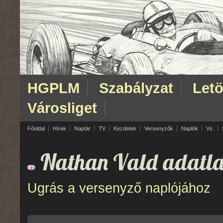
HGPLM
Szabályzat
Letö
Városliget
Főoldal
Hírek
Naptár
TV
Kezdetek
Versenyzők
Naplók
Vs.
Nathan Vald adatla
Ugrás a versenyző naplójához