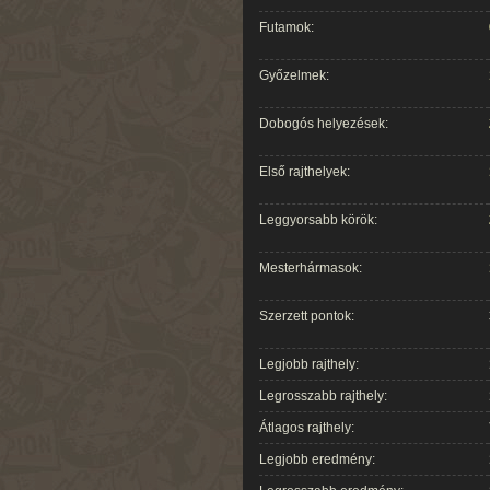
Futamok:
Győzelmek:
Dobogós helyezések:
Első rajthelyek:
Leggyorsabb körök:
Mesterhármasok:
Szerzett pontok:
Legjobb rajthely:
Legrosszabb rajthely:
Átlagos rajthely:
Legjobb eredmény: