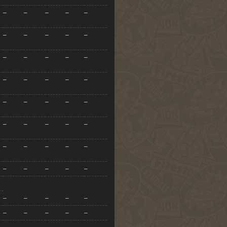
–
–
–
–
–
–
–
–
–
–
–
–
–
–
–
–
–
–
–
–
–
–
–
–
–
–
–
–
–
–
–
–
–
–
–
–
–
–
–
–
–
–
–
–
–
–
–
–
–
–