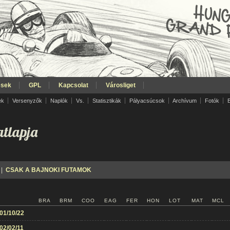
ések
GPL
Kapcsolat
Városliget
ek
Versenyzők
Naplók
Vs.
Statisztikák
Pályacsúcsok
Archívum
Fotók
tlapja
|
CSAK A BAJNOKI FUTAMOK
BRA
BRM
COO
EAG
FER
HON
LOT
MAT
MCL
01/10/22
02/02/11