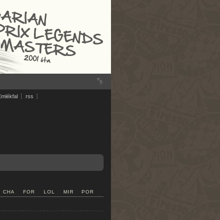
Emlékfal
rss
CHA
FOR
LOL
MIR
POR