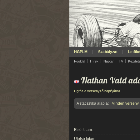
HGPLM
Szabályzat
Letölt
Főoldal
Hírek
Naptár
TV
Kezdet
Nathan Vald ada
Ugrás a versenyző naplójához
A statisztika alapja:
Minden verseny
Első futam:
Utolsó futam: