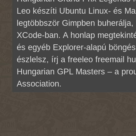
Leo készíti Ubuntu Linux- és M
legtöbbször Gimpben buherálja, 
XCode-ban. A honlap megtekinté
és egyéb Explorer-alapú böngés
észlelsz, írj a freeleo freemail 
Hungarian GPL Masters – a pr
Association.