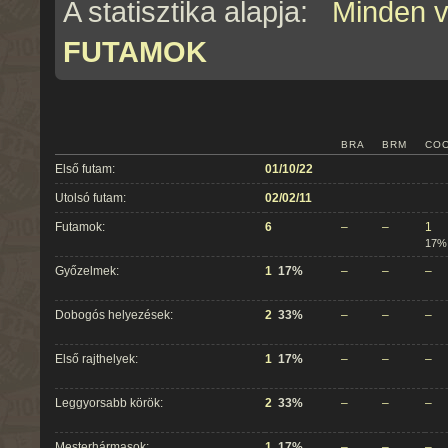
A statisztika alapja:
Minden 
FUTAMOK
BRA
BRM
CO
Első futam:
01/10/22
Utolsó futam:
02/02/11
Futamok:
6
–
–
1
17%
Győzelmek:
1
17%
–
–
–
Dobogós helyezések:
2
33%
–
–
–
Első rajthelyek:
1
17%
–
–
–
Leggyorsabb körök:
2
33%
–
–
–
Mesterhármasok:
1
17%
–
–
–