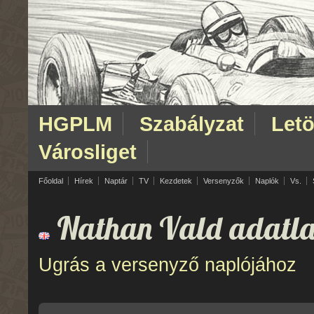
HGPLM
Szabályzat
Letö
Városliget
Főoldal
Hírek
Naptár
TV
Kezdetek
Versenyzők
Naplók
Vs.
Nathan Vald adatla
Ugrás a versenyző naplójához