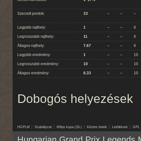
Szerzett pontok:
33
–
–
–
Legjobb rajthely:
1
–
–
6
Legrosszabb rajthely:
11
–
–
6
Átlagos rajthely:
7.67
–
–
6
Legjobb eredmény:
1
–
–
10
Legrosszabb eredmény:
10
–
–
10
Átlagos eredmény:
6.33
–
–
10
Dobogós helyezések
HGPLM
Szabályzat
60fps kupa (26.)
Köztes hetek
Letöltések
GPL
Hungarian Grand Prix Legends M