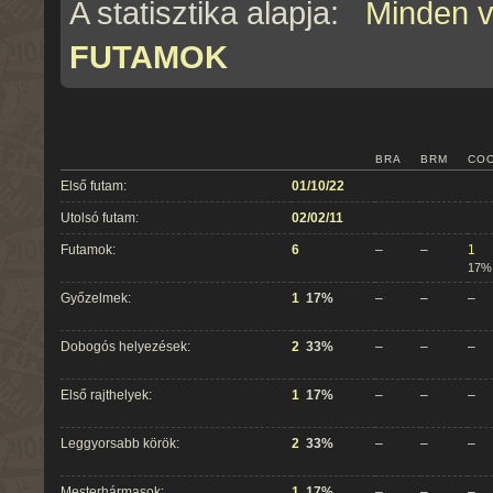
A statisztika alapja:
Minden 
FUTAMOK
BRA
BRM
CO
Első futam:
01/10/22
Utolsó futam:
02/02/11
Futamok:
6
–
–
1
17%
Győzelmek:
1
17%
–
–
–
Dobogós helyezések:
2
33%
–
–
–
Első rajthelyek:
1
17%
–
–
–
Leggyorsabb körök:
2
33%
–
–
–
Mesterhármasok:
1
17%
–
–
–