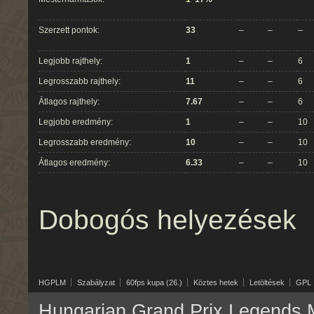
Szerzett pontok:
33
–
–
–
Legjobb rajthely:
1
–
–
6
Legrosszabb rajthely:
11
–
–
6
Átlagos rajthely:
7.67
–
–
6
Legjobb eredmény:
1
–
–
10
Legrosszabb eredmény:
10
–
–
10
Átlagos eredmény:
6.33
–
–
10
Dobogós helyezések
HGPLM
Szabályzat
60fps kupa (26.)
Köztes hetek
Letöltések
GPL
Hungarian Grand Prix Legends M