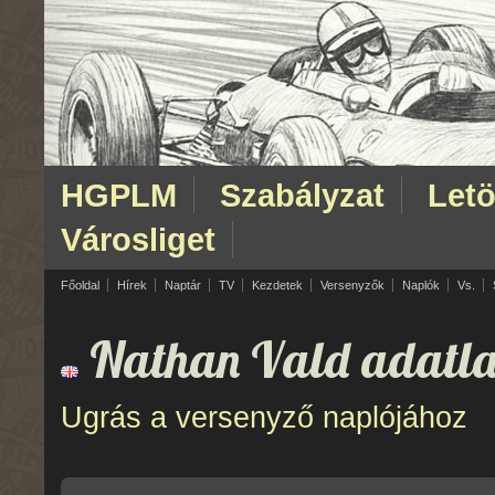
HGPLM
Szabályzat
Letö
Városliget
Főoldal
Hírek
Naptár
TV
Kezdetek
Versenyzők
Naplók
Vs.
Nathan Vald adatla
Ugrás a versenyző naplójához