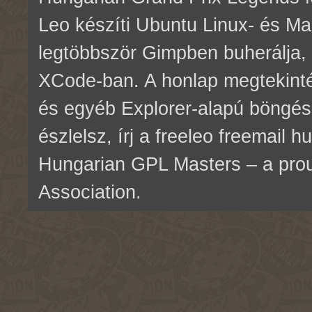
Leo készíti Ubuntu Linux- és M
legtöbbször Gimpben buherálja, 
XCode-ban. A honlap megtekinté
és egyéb Explorer-alapú böngés
észlelsz, írj a freeleo freemail 
Hungarian GPL Masters – a pr
Association.