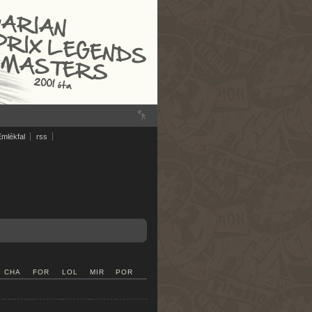
Emlékfal
rss
CHA
FOR
LOL
MIR
POR