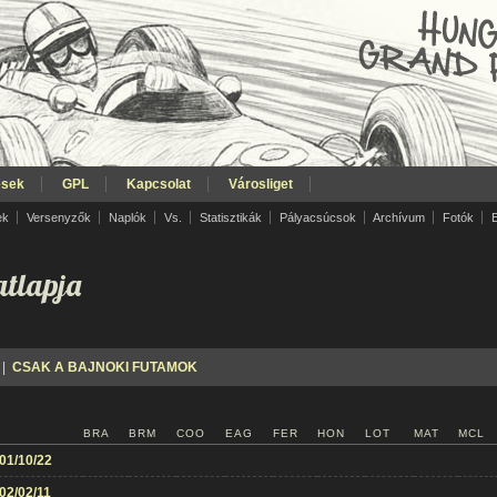
ések
GPL
Kapcsolat
Városliget
ek
Versenyzők
Naplók
Vs.
Statisztikák
Pályacsúcsok
Archívum
Fotók
tlapja
|
CSAK A BAJNOKI FUTAMOK
BRA
BRM
COO
EAG
FER
HON
LOT
MAT
MCL
01/10/22
02/02/11