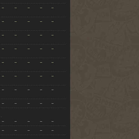
–
–
–
–
–
–
–
–
–
–
–
–
–
–
–
–
–
–
–
–
–
–
–
–
–
–
–
–
–
–
–
–
–
–
–
–
–
–
–
–
–
–
–
–
–
–
–
–
–
–