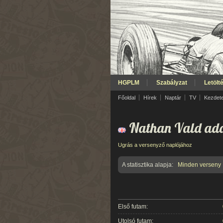
HGPLM
Szabályzat
Letölt
Főoldal
Hírek
Naptár
TV
Kezdet
Nathan Vald ada
Ugrás a versenyző naplójához
A statisztika alapja:
Minden verseny
Első futam:
Utolsó futam: