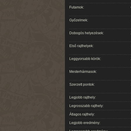
Futamok:
Győzelmek:
Dobogós helyezések:
Első rajthelyek:
Leggyorsabb körök:
Mesterhármasok:
Szerzett pontok:
Legjobb rajthely:
Legrosszabb rajthely:
Átlagos rajthely:
Legjobb eredmény: