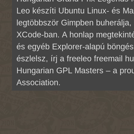
Leo készíti Ubuntu Linux- és M
legtöbbször Gimpben buherálja, 
XCode-ban. A honlap megtekinté
és egyéb Explorer-alapú böngés
észlelsz, írj a freeleo freemail 
Hungarian GPL Masters – a pr
Association.