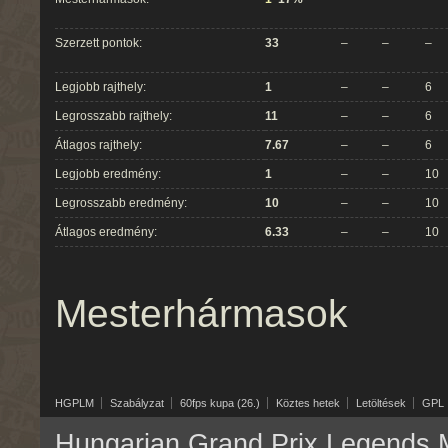
Szerzett pontok:
33
–
–
–
Legjobb rajthely:
1
–
–
6
Legrosszabb rajthely:
11
–
–
6
Átlagos rajthely:
7.67
–
–
6
Legjobb eredmény:
1
–
–
10
Legrosszabb eredmény:
10
–
–
10
Átlagos eredmény:
6.33
–
–
10
Mesterhármasok
HGPLM
Szabályzat
60fps kupa (26.)
Köztes hetek
Letöltések
GPL
Hungarian Grand Prix Legends M