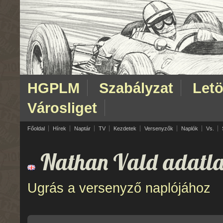
HGPLM
Szabályzat
Letö
Városliget
Főoldal
Hírek
Naptár
TV
Kezdetek
Versenyzők
Naplók
Vs.
Nathan Vald adatla
Ugrás a versenyző naplójához