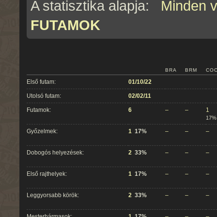
A statisztika alapja:
Minden 
FUTAMOK
BRA
BRM
CO
Első futam:
01/10/22
Utolsó futam:
02/02/11
Futamok:
6
–
–
1
17%
Győzelmek:
1
17%
–
–
–
Dobogós helyezések:
2
33%
–
–
–
Első rajthelyek:
1
17%
–
–
–
Leggyorsabb körök:
2
33%
–
–
–
Mesterhármasok:
1
17%
–
–
–