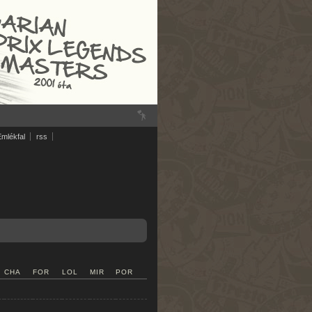
Emlékfal
rss
CHA
FOR
LOL
MIR
POR