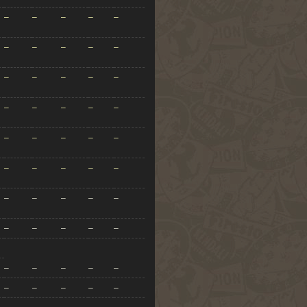
–
–
–
–
–
–
–
–
–
–
–
–
–
–
–
–
–
–
–
–
–
–
–
–
–
–
–
–
–
–
–
–
–
–
–
–
–
–
–
–
–
–
–
–
–
–
–
–
–
–