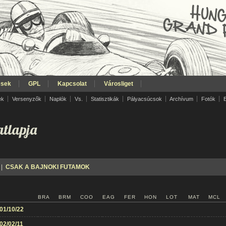
ések
GPL
Kapcsolat
Városliget
ek
Versenyzők
Naplók
Vs.
Statisztikák
Pályacsúcsok
Archívum
Fotók
tlapja
|
CSAK A BAJNOKI FUTAMOK
BRA
BRM
COO
EAG
FER
HON
LOT
MAT
MCL
01/10/22
02/02/11