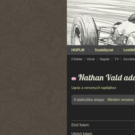
HGPLM
Szabályzat
Letölt
Főoldal
Hírek
Naptár
TV
Kezdet
Nathan Vald ada
Ugrás a versenyző naplójához
A statisztika alapja:
Minden verseny
Első futam:
Utolsó futam: