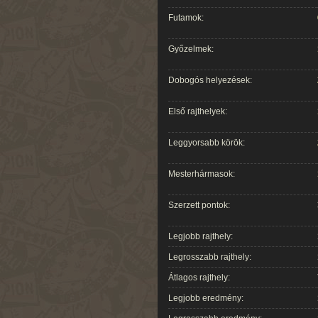
Futamok:
Győzelmek:
Dobogós helyezések:
Első rajthelyek:
Leggyorsabb körök:
Mesterhármasok:
Szerzett pontok:
Legjobb rajthely:
Legrosszabb rajthely:
Átlagos rajthely:
Legjobb eredmény: