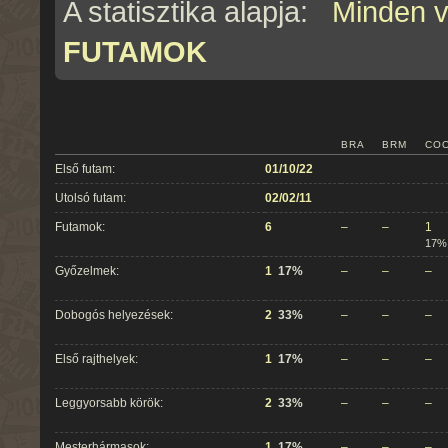
A statisztika alapja:
Minden 
FUTAMOK
BRA
BRM
CO
Első futam:
01/10/22
Utolsó futam:
02/02/11
Futamok:
6
–
–
1
17%
Győzelmek:
1
17%
–
–
–
Dobogós helyezések:
2
33%
–
–
–
Első rajthelyek:
1
17%
–
–
–
Leggyorsabb körök:
2
33%
–
–
–
Mesterhármasok:
1
17%
–
–
–