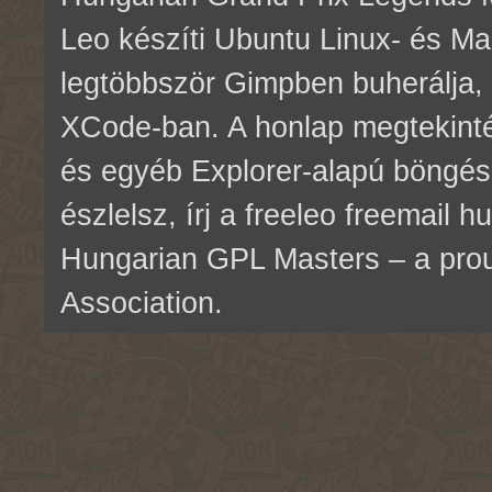
Leo készíti Ubuntu Linux- és M
legtöbbször Gimpben buherálja, 
XCode-ban. A honlap megtekinté
és egyéb Explorer-alapú böngés
észlelsz, írj a freeleo freemail 
Hungarian GPL Masters – a pr
Association.