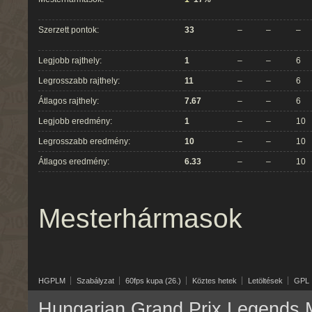
Szerzett pontok:
33
–
–
–
Legjobb rajthely:
1
–
–
6
Legrosszabb rajthely:
11
–
–
6
Átlagos rajthely:
7.67
–
–
6
Legjobb eredmény:
1
–
–
10
Legrosszabb eredmény:
10
–
–
10
Átlagos eredmény:
6.33
–
–
10
Mesterhármasok
HGPLM
Szabályzat
60fps kupa (26.)
Köztes hetek
Letöltések
GPL
Hungarian Grand Prix Legends M