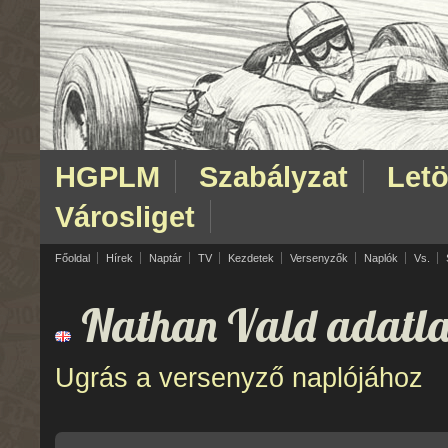
HGPLM
Szabályzat
Letö
Városliget
Főoldal
Hírek
Naptár
TV
Kezdetek
Versenyzők
Naplók
Vs.
Nathan Vald adatla
Ugrás a versenyző naplójához