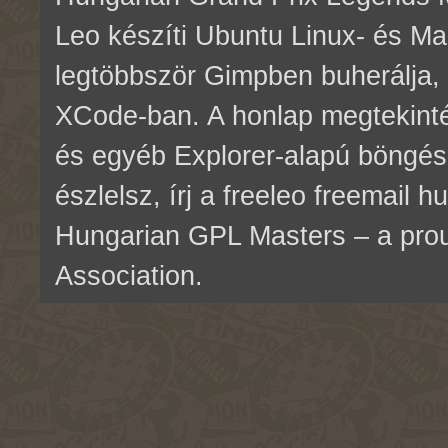
Leo készíti Ubuntu Linux- és M
legtöbbször Gimpben buherálja, 
XCode-ban. A honlap megtekinté
és egyéb Explorer-alapú böngés
észlelsz, írj a freeleo freemail 
Hungarian GPL Masters – a pr
Association.