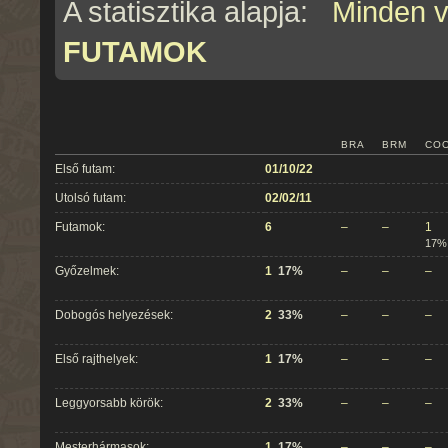
A statisztika alapja:
Minden 
FUTAMOK
BRA
BRM
CO
Első futam:
01/10/22
Utolsó futam:
02/02/11
Futamok:
6
–
–
1
17%
Győzelmek:
1
17%
–
–
–
Dobogós helyezések:
2
33%
–
–
–
Első rajthelyek:
1
17%
–
–
–
Leggyorsabb körök:
2
33%
–
–
–
Mesterhármasok:
1
17%
–
–
–