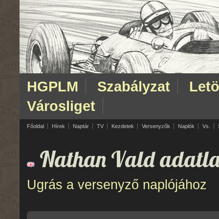
HGPLM
Szabályzat
Letö
Városliget
Főoldal
Hírek
Naptár
TV
Kezdetek
Versenyzők
Naplók
Vs.
Nathan Vald adatla
Ugrás a versenyző naplójához