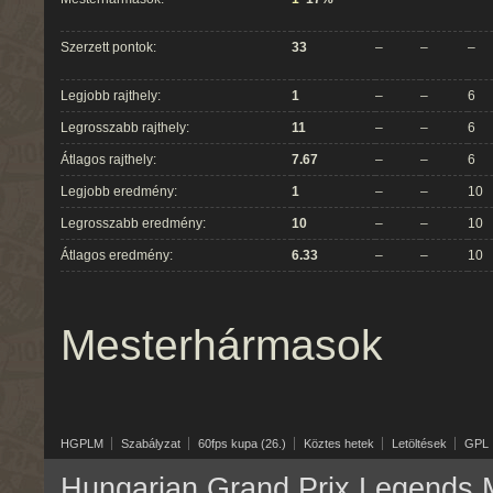
Szerzett pontok:
33
–
–
–
Legjobb rajthely:
1
–
–
6
Legrosszabb rajthely:
11
–
–
6
Átlagos rajthely:
7.67
–
–
6
Legjobb eredmény:
1
–
–
10
Legrosszabb eredmény:
10
–
–
10
Átlagos eredmény:
6.33
–
–
10
Mesterhármasok
HGPLM
Szabályzat
60fps kupa (26.)
Köztes hetek
Letöltések
GPL
Hungarian Grand Prix Legends M