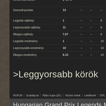
Szerzett pontok:
33
–
–
–
Legjobb rajthely:
1
–
–
6
Legrosszabb rajthely:
11
–
–
6
Átlagos rajthely:
7.67
–
–
6
Legjobb eredmény:
1
–
–
10
Legrosszabb eredmény:
10
–
–
10
Átlagos eredmény:
6.33
–
–
10
>Leggyorsabb körök
HGPLM
Szabályzat
60fps kupa (26.)
Köztes hetek
Letöltések
GPL
Hungarian Grand Prix Legends M