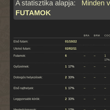
A statisztika alapja:
Minden 
FUTAMOK
BRA
BRM
CO
Első futam:
01/10/22
Utolsó futam:
02/02/11
Futamok:
6
–
–
1
17%
Győzelmek:
1
17%
–
–
–
Dobogós helyezések:
2
33%
–
–
–
Első rajthelyek:
1
17%
–
–
–
Leggyorsabb körök:
2
33%
–
–
–
Mesterhármasok:
1
17%
–
–
–