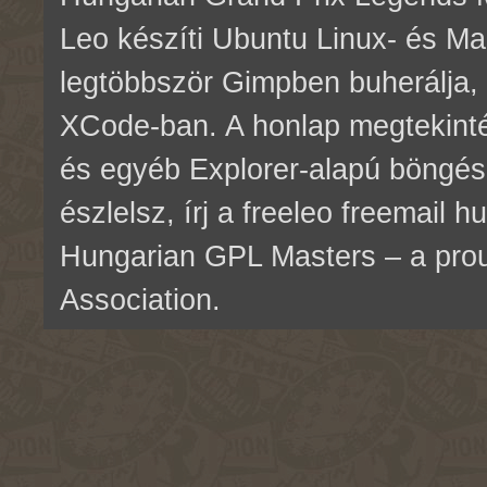
Leo készíti Ubuntu Linux- és M
legtöbbször Gimpben buherálja, 
XCode-ban. A honlap megtekinté
és egyéb Explorer-alapú böngés
észlelsz, írj a freeleo freemail 
Hungarian GPL Masters – a pr
Association.