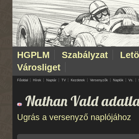
HGPLM
Szabályzat
Letö
Városliget
Főoldal
Hírek
Naptár
TV
Kezdetek
Versenyzők
Naplók
Vs.
Nathan Vald adatla
Ugrás a versenyző naplójához