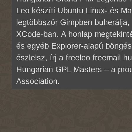
Leo készíti Ubuntu Linux- és M
legtöbbször Gimpben buherálja, 
XCode-ban. A honlap megtekinté
és egyéb Explorer-alapú böngés
észlelsz, írj a freeleo freemail 
Hungarian GPL Masters – a pr
Association.