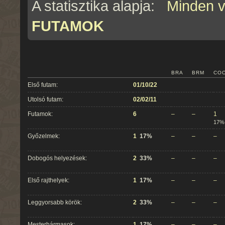
A statisztika alapja:
Minden 
FUTAMOK
BRA
BRM
CO
Első futam:
01/10/22
Utolsó futam:
02/02/11
Futamok:
6
–
–
1
17%
Győzelmek:
1
17%
–
–
–
Dobogós helyezések:
2
33%
–
–
–
Első rajthelyek:
1
17%
–
–
–
Leggyorsabb körök:
2
33%
–
–
–
Mesterhármasok:
1
17%
–
–
–