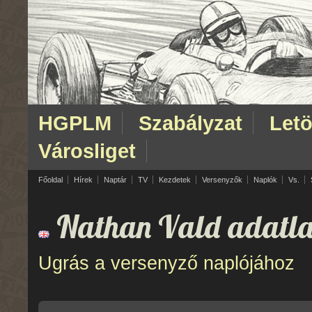
HGPLM
Szabályzat
Letö
Városliget
Főoldal
Hírek
Naptár
TV
Kezdetek
Versenyzők
Naplók
Vs.
Nathan Vald adatla
Ugrás a versenyző naplójához