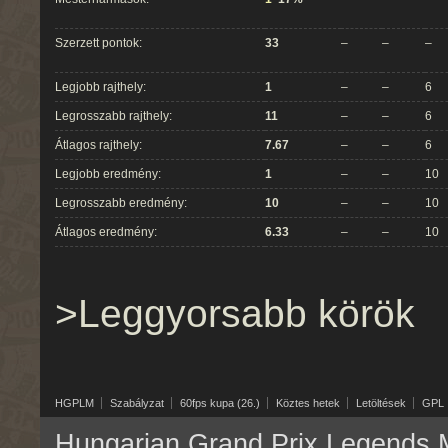
Szerzett pontok:
33
–
–
–
Legjobb rajthely:
1
–
–
6
Legrosszabb rajthely:
11
–
–
6
Átlagos rajthely:
7.67
–
–
6
Legjobb eredmény:
1
–
–
10
Legrosszabb eredmény:
10
–
–
10
Átlagos eredmény:
6.33
–
–
10
>Leggyorsabb körök
HGPLM
Szabályzat
60fps kupa (26.)
Köztes hetek
Letöltések
GPL
Hungarian Grand Prix Legends M