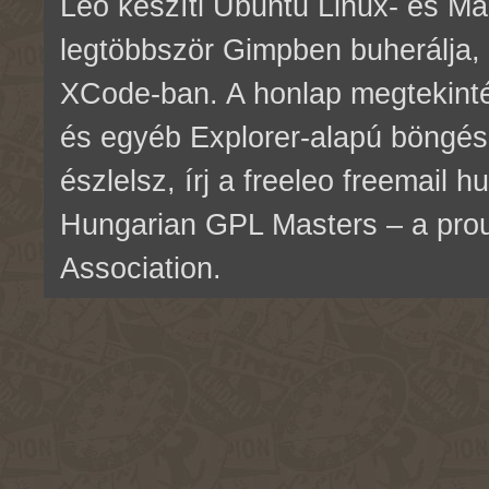
Leo készíti Ubuntu Linux- és M
legtöbbször Gimpben buherálja, 
XCode-ban. A honlap megtekinté
és egyéb Explorer-alapú böngés
észlelsz, írj a freeleo freemail 
Hungarian GPL Masters – a pr
Association.