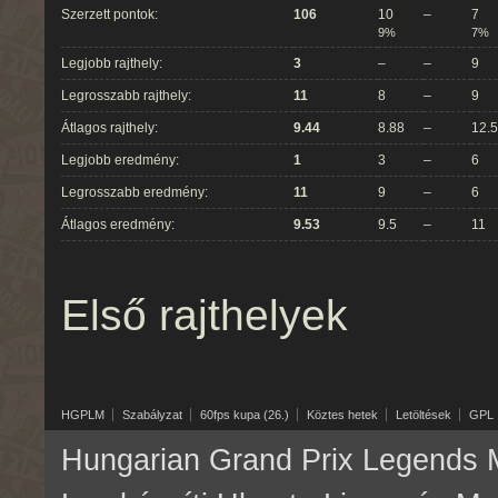
Szerzett pontok:
106
10
–
7
9%
7%
Legjobb rajthely:
3
–
–
9
Legrosszabb rajthely:
11
8
–
9
Átlagos rajthely:
9.44
8.88
–
12.5
Legjobb eredmény:
1
3
–
6
Legrosszabb eredmény:
11
9
–
6
Átlagos eredmény:
9.53
9.5
–
11
Első rajthelyek
HGPLM
Szabályzat
60fps kupa (26.)
Köztes hetek
Letöltések
GPL
Hungarian Grand Prix Legends M