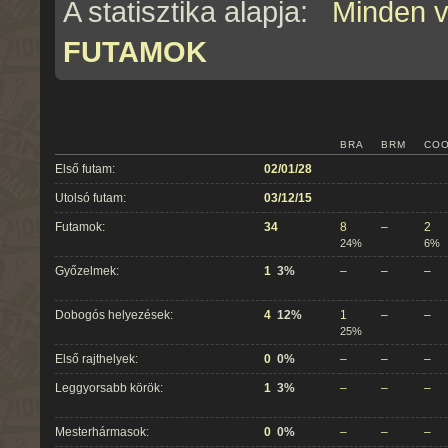
A statisztika alapja:
Minden 
FUTAMOK
BRA
BRM
CO
Első futam:
02/01/28
Utolsó futam:
03/12/15
Futamok:
34
8
–
2
24%
6%
Győzelmek:
1
3%
–
–
–
Dobogós helyezések:
4
12%
1
–
–
25%
Első rajthelyek:
0
0%
–
–
–
Leggyorsabb körök:
1
3%
–
–
–
Mesterhármasok:
0
0%
–
–
–