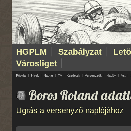
HGPLM
Szabályzat
Letö
Városliget
Főoldal
Hírek
Naptár
TV
Kezdetek
Versenyzők
Naplók
Vs.
Boros Roland adatl
Ugrás a versenyző naplójához