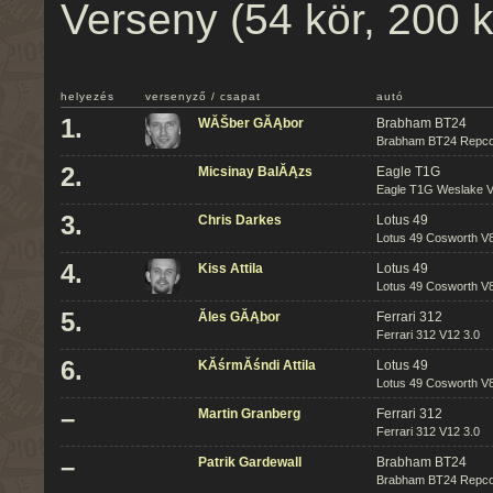
Verseny (54 kör, 200 
helyezés
versenyző / csapat
autó
1.
WĂŠber GĂĄbor
Brabham BT24
Brabham BT24 Repco
2.
Micsinay BalĂĄzs
Eagle T1G
Eagle T1G Weslake V
3.
Chris Darkes
Lotus 49
Lotus 49 Cosworth V8
4.
Kiss Attila
Lotus 49
Lotus 49 Cosworth V8
5.
Ăles GĂĄbor
Ferrari 312
Ferrari 312 V12 3.0
6.
KĂśrmĂśndi Attila
Lotus 49
Lotus 49 Cosworth V8
–
Martin Granberg
Ferrari 312
Ferrari 312 V12 3.0
–
Patrik Gardewall
Brabham BT24
Brabham BT24 Repco