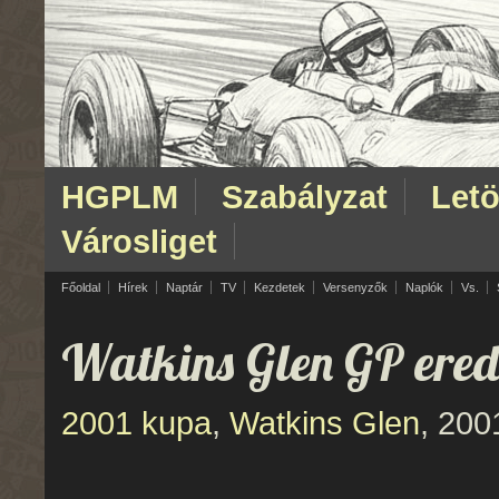
HGPLM
Szabályzat
Letö
Városliget
Főoldal
Hírek
Naptár
TV
Kezdetek
Versenyzők
Naplók
Vs.
Watkins Glen GP ere
2001 kupa
,
Watkins Glen
, 200