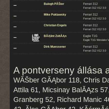
–
Balogh PĂŠter
Ferrari 312
Ferrari 312 V12 3.0
–
Mike Puklawsky
Ferrari 312
Ferrari 312 V12 3.0
–
Christian Engels
Ferrari 312
Ferrari 312 V12 3.0
–
BĂĄlint ZoltĂĄn
Eagle T1G
Eagle T1G Weslake V
–
Dirk Muessener
Ferrari 312
Ferrari 312 V12 3.0
A pontverseny állása 
WĂŠber GĂĄbor 118, Chris Dar
Attila 61, Micsinay BalĂĄzs 57
Granberg 52, Richard Manic 46