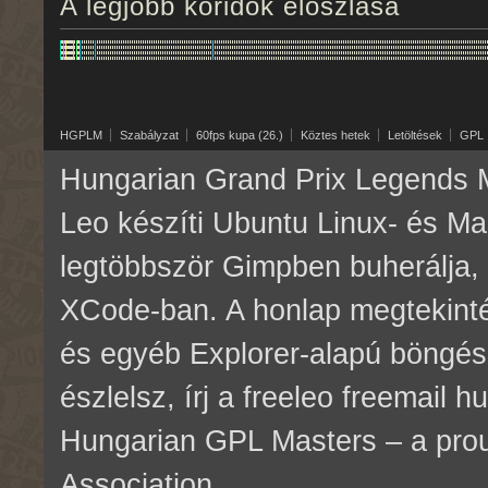
A legjobb köridők eloszlása
HGPLM
Szabályzat
60fps kupa (26.)
Köztes hetek
Letöltések
GPL
Hungarian Grand Prix Legends M
Leo készíti Ubuntu Linux- és M
legtöbbször Gimpben buherálja, 
XCode-ban. A honlap megtekinté
és egyéb Explorer-alapú böngés
észlelsz, írj a freeleo freemail 
Hungarian GPL Masters – a pr
Association.