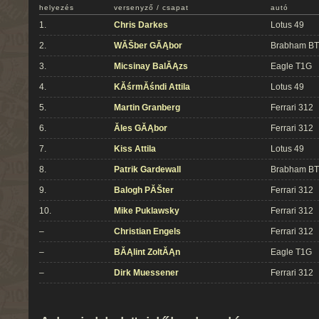
helyezés
versenyző / csapat
autó
1.
Chris Darkes
Lotus 49
2.
WĂŠber GĂĄbor
Brabham B
3.
Micsinay BalĂĄzs
Eagle T1G
4.
KĂśrmĂśndi Attila
Lotus 49
5.
Martin Granberg
Ferrari 312
6.
Ăles GĂĄbor
Ferrari 312
7.
Kiss Attila
Lotus 49
8.
Patrik Gardewall
Brabham B
9.
Balogh PĂŠter
Ferrari 312
10.
Mike Puklawsky
Ferrari 312
–
Christian Engels
Ferrari 312
–
BĂĄlint ZoltĂĄn
Eagle T1G
–
Dirk Muessener
Ferrari 312