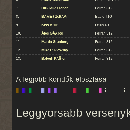
7.
Dirk Muessener
Ferrari 312
8.
BĂĄlint ZoltĂĄn
Eagle T1G
9.
Kiss Attila
Lotus 49
10.
Ăles GĂĄbor
Ferrari 312
11.
Martin Granberg
Ferrari 312
12.
Mike Puklawsky
Ferrari 312
13.
Balogh PĂŠter
Ferrari 312
A legjobb köridők eloszlása
Leggyorsabb verseny