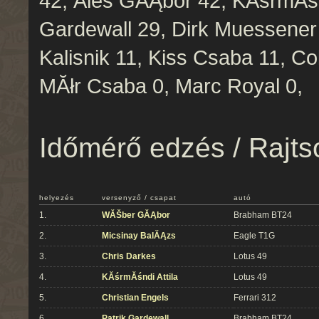
42, Ăles GĂĄbor 42, KĂśrmĂśnd
Gardewall 29, Dirk Muessener
Kalisnik 11, Kiss Csaba 11, C
MĂłr Csaba 0, Marc Royal 0,
Időmérő edzés / Rajts
helyezés
versenyző / csapat
autó
1.
WĂŠber GĂĄbor
Brabham BT24
2.
Micsinay BalĂĄzs
Eagle T1G
3.
Chris Darkes
Lotus 49
4.
KĂśrmĂśndi Attila
Lotus 49
5.
Christian Engels
Ferrari 312
6.
Patrik Gardewall
Brabham BT24