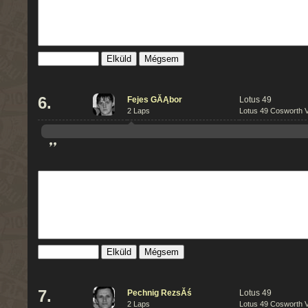
Mégsem
6.
Fejes GĂĄbor
Lotus 49
2 Laps
Lotus 49 Cosworth V
”
Mégsem
7.
Pechnig RezsĂś
Lotus 49
2 Laps
Lotus 49 Cosworth V