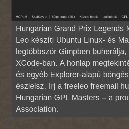
HGPLM
Szabályzat
60fps kupa (26.)
Köztes hetek
Letöltések
GPL
Hungarian Grand Prix Legends M
Leo készíti Ubuntu Linux- és M
legtöbbször Gimpben buherálja, 
XCode-ban. A honlap megtekinté
és egyéb Explorer-alapú böngés
észlelsz, írj a freeleo freemail 
Hungarian GPL Masters – a pr
Association.