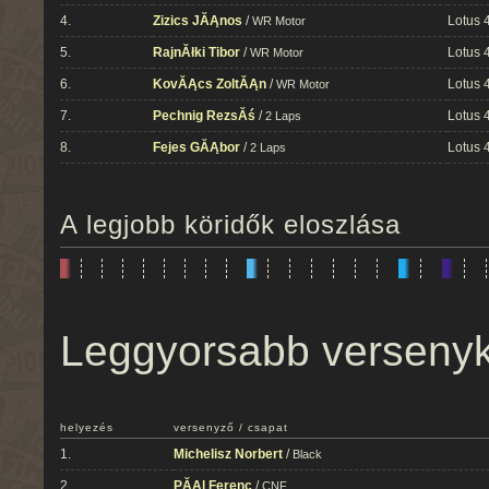
4.
Zizics JĂĄnos
/
Lotus 
WR Motor
5.
RajnĂłki Tibor
/
Lotus 
WR Motor
6.
KovĂĄcs ZoltĂĄn
/
Lotus 
WR Motor
7.
Pechnig RezsĂś
/
Lotus 
2 Laps
8.
Fejes GĂĄbor
/
Lotus 
2 Laps
A legjobb köridők eloszlása
Leggyorsabb verseny
helyezés
versenyző / csapat
1.
Michelisz Norbert
/
Black
2.
PĂĄl Ferenc
/
CNF