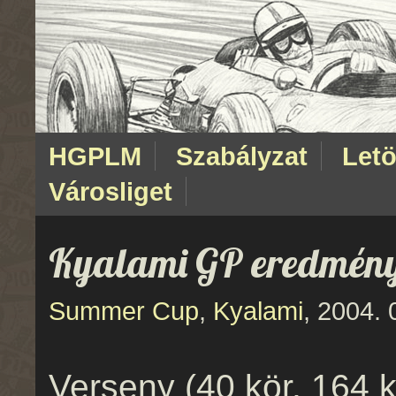
HGPLM
Szabályzat
Letö
Városliget
Kyalami GP eredmén
Summer Cup
,
Kyalami
, 2004. 
Verseny (40 kör, 164 