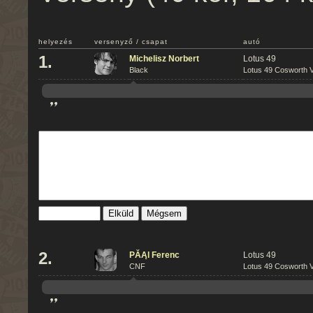
helyezés
versenyző / csapat
autó
1.
Michelisz Norbert
Lotus 49
Black
Lotus 49 Cosworth V
”
Mégsem
2.
PĂĄl Ferenc
Lotus 49
CNF
Lotus 49 Cosworth V
”