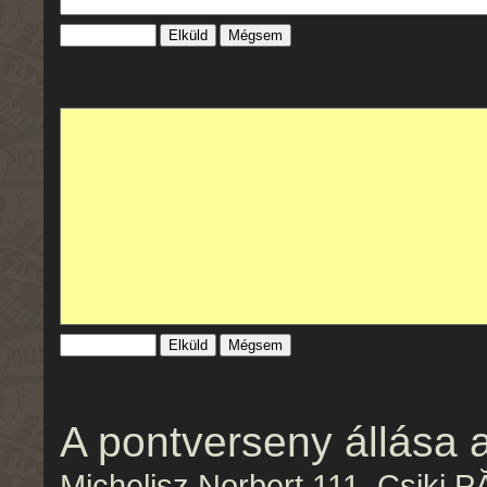
Mégsem
Mégsem
A pontverseny állása 
Michelisz Norbert 111, Csiki P