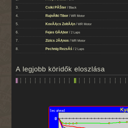
3.
Csiki PĂŠter
/
Black
4.
RajnĂłki Tibor
/
WR Motor
5.
KovĂĄcs ZoltĂĄn
/
WR Motor
6.
Fejes GĂĄbor
/
2 Laps
7.
Zizics JĂĄnos
/
WR Motor
8.
Pechnig RezsĂś
/
2 Laps
A legjobb köridők eloszlása