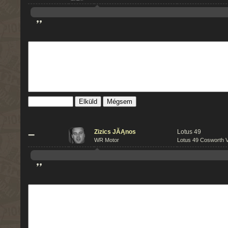
”
Mégsem
–
Zizics JĂĄnos
Lotus 49
WR Motor
Lotus 49 Cosworth V
”