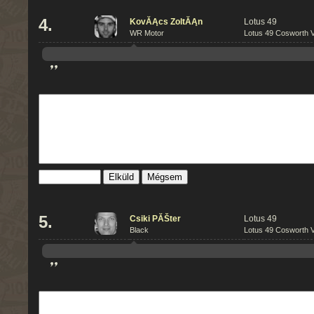
4.
KovĂĄcs ZoltĂĄn
Lotus 49
WR Motor
Lotus 49 Cosworth V
”
Mégsem
5.
Csiki PĂŠter
Lotus 49
Black
Lotus 49 Cosworth V
”