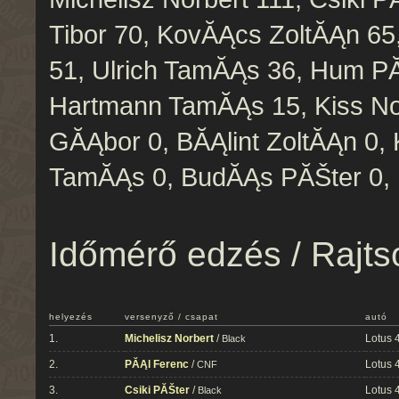
Tibor 70, KovĂĄcs ZoltĂĄn 65
51, Ulrich TamĂĄs 36, Hum P
Hartmann TamĂĄs 15, Kiss Nor
GĂĄbor 0, BĂĄlint ZoltĂĄn 0, Ki
TamĂĄs 0, BudĂĄs PĂŠter 0,
Időmérő edzés / Rajts
helyezés
versenyző / csapat
autó
1.
Michelisz Norbert
/
Lotus 
Black
2.
PĂĄl Ferenc
/
Lotus 
CNF
3.
Csiki PĂŠter
/
Lotus 
Black