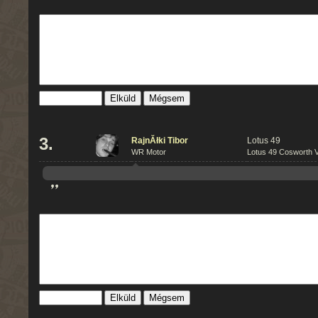
Mégsem
3.
RajnĂłki Tibor
Lotus 49
WR Motor
Lotus 49 Cosworth V
”
Mégsem