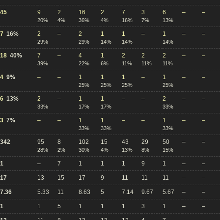
45
9
2
16
2
7
3
6
–
–
20%
4%
36%
4%
16%
7%
13%
7
16%
2
–
2
1
1
–
1
–
–
29%
29%
14%
14%
14%
18
40%
7
–
4
1
2
2
2
–
–
39%
22%
6%
11%
11%
11%
4
9%
–
–
1
1
1
–
1
–
–
25%
25%
25%
25%
6
13%
2
–
1
1
–
–
2
–
–
33%
17%
17%
33%
3
7%
–
–
1
1
–
–
1
–
–
33%
33%
33%
342
95
8
102
15
43
29
50
–
–
28%
2%
30%
4%
13%
8%
15%
1
–
7
1
1
1
9
1
–
–
17
13
15
17
9
11
11
11
–
–
7.36
5.33
11
8.63
5
7.14
9.67
5.67
–
–
1
1
5
1
1
1
3
1
–
–