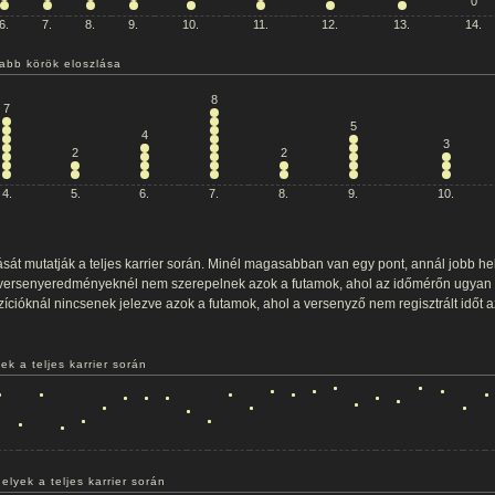
0
6.
7.
8.
9.
10.
11.
12.
13.
14.
sabb körök eloszlása
8
7
5
4
3
2
2
4.
5.
6.
7.
8.
9.
10.
sát mutatják a teljes karrier során. Minél magasabban van egy pont, annál jobb hel
 versenyeredményeknél nem szerepelnek azok a futamok, ahol az időmérőn ugyan fu
zícióknál nincsenek jelezve azok a futamok, ahol a versenyző nem regisztrált időt 
k a teljes karrier során
elyek a teljes karrier során