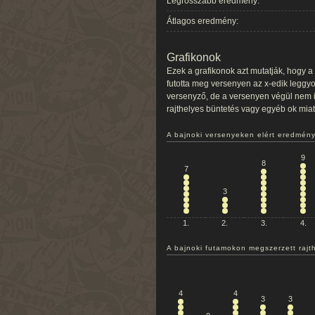
Legrosszabb eredmény:
Átlagos eredmény:
Grafikonok
Ezek a grafikonok azt mutatják, hogy 
futotta meg versenyen az x-edik leggy
versenyző, de a versenyen végül nem in
rajthelyes büntetés vagy egyéb ok miatt
A bajnoki versenyeken elért eredmény
9
8
7
3
1.
2.
3.
4.
A bajnoki futamokon megszerzett rajt
4
4
3
3