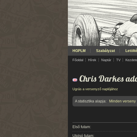
HGPLM
Szabályzat
Letölt
Főoldal
Hírek
Naptár
TV
Kezdet
Chris Darkes ada
Ugrás a versenyző naplójához
A statisztika alapja:
Minden verseny
Első futam:
Utolsó futam: