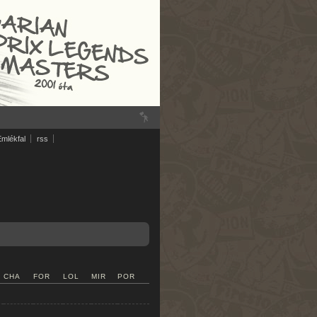
Emlékfal
rss
CHA
FOR
LOL
MIR
POR