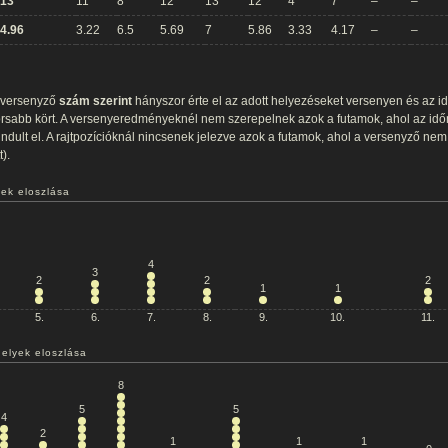
13
11
8
12
13
12
4
7
–
–
4.96
3.22
6.5
5.69
7
5.86
3.33
4.17
–
–
a versenyző
szám szerint
hányszor érte el az adott helyezéseket versenyen és az i
orsabb kört. A versenyeredményeknél nem szerepelnek azok a futamok, ahol az időm
dult el. A rajtpozícióknál nincsenek jelezve azok a futamok, ahol a versenyző nem r
).
ek eloszlása
4
3
2
2
2
1
1
5.
6.
7.
8.
9.
10.
11.
helyek eloszlása
8
5
5
4
2
1
1
1