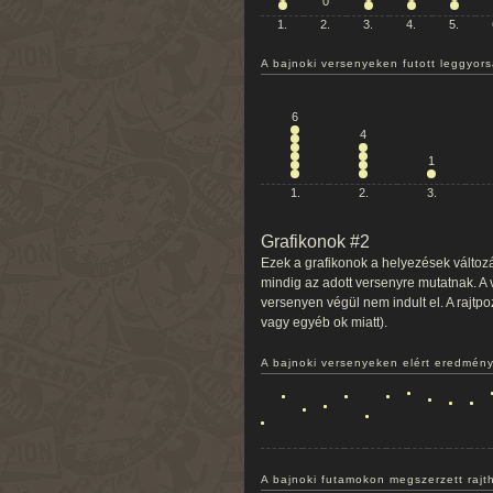
0
1.
2.
3.
4.
5.
A bajnoki versenyeken futott leggyor
6
4
1
1.
2.
3.
Grafikonok #2
Ezek a grafikonok a helyezések változá
mindig az adott versenyre mutatnak. A
versenyen végül nem indult el. A rajtpo
vagy egyéb ok miatt).
A bajnoki versenyeken elért eredménye
A bajnoki futamokon megszerzett rajth