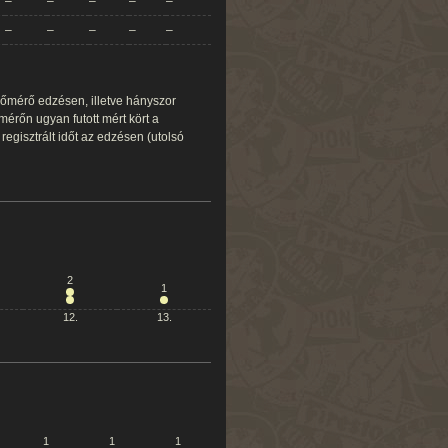
–
–
–
–
–
–
–
–
–
–
dőmérő edzésen, illetve hányszor
érőn ugyan futott mért kört a
egisztrált időt az edzésen (utolsó
2
1
12.
13.
1
1
1