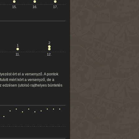
15.
16.
17.
2
1
11.
12.
yezést ért el a versenyző. A pontok
tott mért kört a versenyző, de a
az edzésen (utolsó rajthelyes büntetés