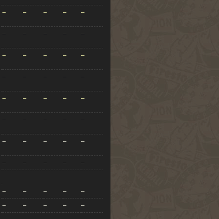
–
–
–
–
–
–
–
–
–
–
–
–
–
–
–
–
–
–
–
–
–
–
–
–
–
–
–
–
–
–
–
–
–
–
–
–
–
–
–
–
–
–
–
–
–
–
–
–
–
–