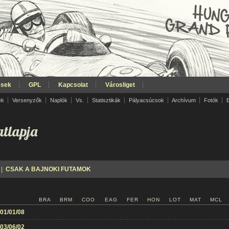
ések
GPL
Kapcsolat
Városliget
ek
Versenyzők
Naplók
Vs.
Statisztikák
Pályacsúcsok
Archívum
Fotók
tlapja
|
CSAK A BAJNOKI FUTAMOK
BRA
BRM
COO
EAG
FER
HON
LOT
MAT
MCL
01/01/08
03/06/02