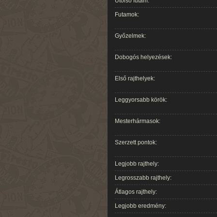
Utolsó futam:
Futamok:
Győzelmek:
Dobogós helyezések:
Első rajthelyek:
Leggyorsabb körök:
Mesterhármasok:
Szerzett pontok:
Legjobb rajthely:
Legrosszabb rajthely:
Átlagos rajthely:
Legjobb eredmény: