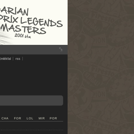
Emlékfal
rss
CHA
FOR
LOL
MIR
POR