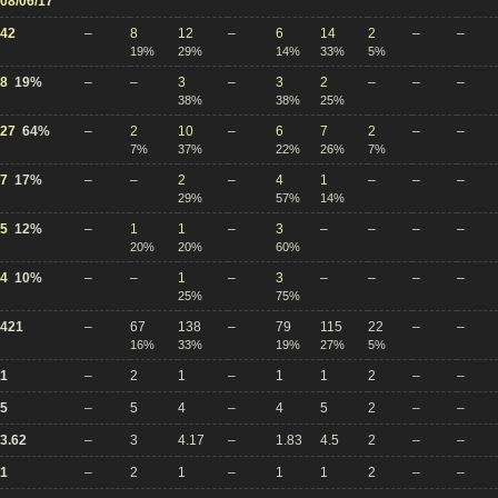
08/06/17
42
–
8
12
–
6
14
2
–
–
19%
29%
14%
33%
5%
8
19%
–
–
3
–
3
2
–
–
–
38%
38%
25%
27
64%
–
2
10
–
6
7
2
–
–
7%
37%
22%
26%
7%
7
17%
–
–
2
–
4
1
–
–
–
29%
57%
14%
5
12%
–
1
1
–
3
–
–
–
–
20%
20%
60%
4
10%
–
–
1
–
3
–
–
–
–
25%
75%
421
–
67
138
–
79
115
22
–
–
16%
33%
19%
27%
5%
1
–
2
1
–
1
1
2
–
–
5
–
5
4
–
4
5
2
–
–
3.62
–
3
4.17
–
1.83
4.5
2
–
–
1
–
2
1
–
1
1
2
–
–