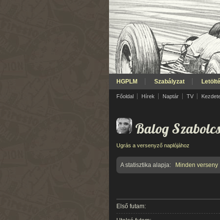
HGPLM
Szabályzat
Letölt
Főoldal
Hírek
Naptár
TV
Kezdet
Balog Szabolcs
Ugrás a versenyző naplójához
A statisztika alapja:
Minden verseny
Első futam: