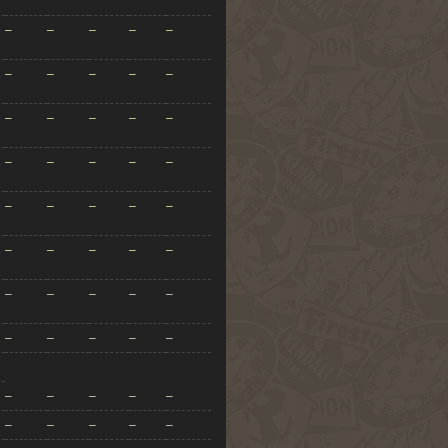
–
–
–
–
–
–
–
–
–
–
–
–
–
–
–
–
–
–
–
–
–
–
–
–
–
–
–
–
–
–
–
–
–
–
–
–
–
–
–
–
–
–
–
–
–
–
–
–
–
–